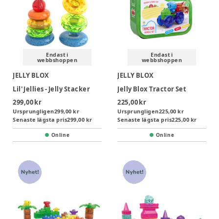
Endast i
Endast i
webbshoppen
webbshoppen
JELLY BLOX
JELLY BLOX
Lil' Jellies - Jelly Stacker
Jelly Blox Tractor Set
299,00 kr
225,00 kr
Ursprungligen
299,00 kr
Ursprungligen
225,00 kr
Senaste lägsta pris
299,00 kr
Senaste lägsta pris
225,00 kr
Online
Online