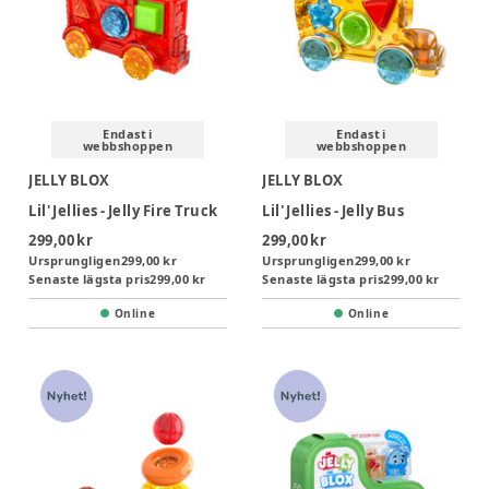
Endast i
Endast i
webbshoppen
webbshoppen
JELLY BLOX
JELLY BLOX
Lil' Jellies - Jelly Fire Truck
Lil' Jellies - Jelly Bus
299,00 kr
299,00 kr
Ursprungligen
299,00 kr
Ursprungligen
299,00 kr
Senaste lägsta pris
299,00 kr
Senaste lägsta pris
299,00 kr
Online
Online