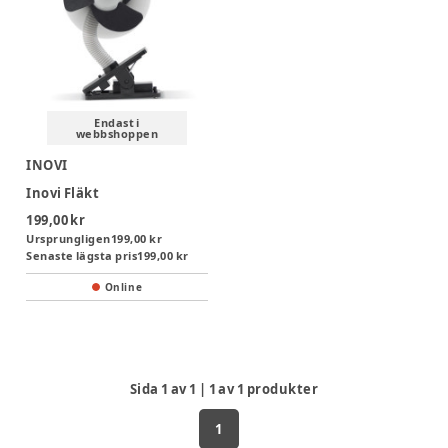
Endast i
webbshoppen
INOVI
Inovi Fläkt
199,00 kr
Ursprungligen
199,00 kr
Senaste lägsta pris
199,00 kr
Online
Sida
1
av
1
|
1
av
1
produkter
1