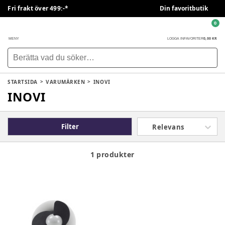
Fri frakt över 499:-*
Din favoritbutik
0
0,00 KR
MENY
LOGGA IN
FAVORITER
STARTSIDA
VARUMÄRKEN
INOVI
INOVI
Filter
Relevans
1 produkter