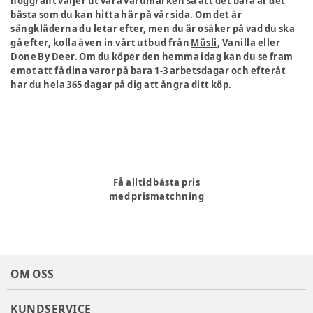
noggrant väljer ut våra varumärken så att det bara är det
bästa som du kan hitta här på vår sida. Om det är
sängkläderna du letar efter, men du är osäker på vad du ska
gå efter, kolla även in vårt utbud från
Müsli
, Vanilla eller
Done By Deer. Om du köper den hemma idag kan du se fram
emot att få dina varor på bara 1-3 arbetsdagar och efteråt
har du hela 365 dagar på dig att ångra ditt köp.
Få alltid bästa pris
med prismatchning
OM OSS
KUNDSERVICE