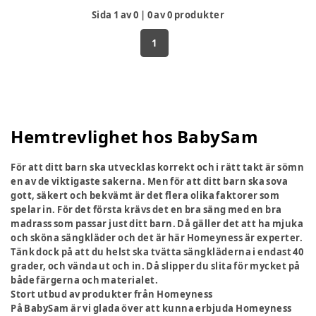
Sida
1
av
0
|
0
av
0
produkter
1
Hemtrevlighet hos BabySam
För att ditt barn ska utvecklas korrekt och i rätt takt är sömn
en av de viktigaste sakerna. Men för att ditt barn ska sova
gott, säkert och bekvämt är det flera olika faktorer som
spelar in. För det första krävs det en bra säng med en bra
madrass som passar just ditt barn. Då gäller det att ha mjuka
och sköna sängkläder och det är här Homeyness är experter.
Tänk dock på att du helst ska tvätta sängkläderna i endast 40
grader, och vända ut och in. Då slipper du slita för mycket på
både färgerna och materialet.
Stort utbud av produkter från Homeyness
På BabySam är vi glada över att kunna erbjuda Homeyness