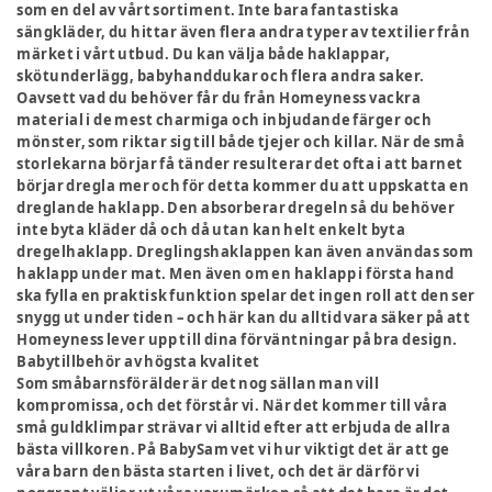
som en del av vårt sortiment. Inte bara fantastiska
sängkläder, du hittar även flera andra typer av textilier från
märket i vårt utbud. Du kan välja både haklappar,
skötunderlägg, babyhanddukar och flera andra saker.
Oavsett vad du behöver får du från Homeyness vackra
material i de mest charmiga och inbjudande färger och
mönster, som riktar sig till både tjejer och killar. När de små
storlekarna börjar få tänder resulterar det ofta i att barnet
börjar dregla mer och för detta kommer du att uppskatta en
dreglande haklapp. Den absorberar dregeln så du behöver
inte byta kläder då och då utan kan helt enkelt byta
dregelhaklapp. Dreglingshaklappen kan även användas som
haklapp under mat. Men även om en haklapp i första hand
ska fylla en praktisk funktion spelar det ingen roll att den ser
snygg ut under tiden – och här kan du alltid vara säker på att
Homeyness lever upp till dina förväntningar på bra design.
Babytillbehör av högsta kvalitet
Som småbarnsförälder är det nog sällan man vill
kompromissa, och det förstår vi. När det kommer till våra
små guldklimpar strävar vi alltid efter att erbjuda de allra
bästa villkoren. På BabySam vet vi hur viktigt det är att ge
våra barn den bästa starten i livet, och det är därför vi