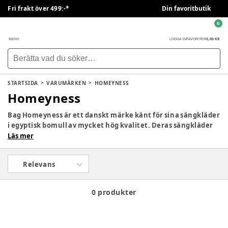
Fri frakt över 499:-*
Din favoritbutik
0
0,00 KR
MENY
LOGGA IN
FAVORITER
STARTSIDA
VARUMÄRKEN
HOMEYNESS
Homeyness
Bag Homeyness är ett danskt märke känt för sina sängkläder
i egyptisk bomull av mycket hög kvalitet. Deras sängkläder
har en otroligt hög slitstyrka samt en mjuk och vacker yta
Läs mer
som är behaglig mot ditt barns hud. Med sängkläder från
Homeyness kan ditt barn sova som en dröm varje natt, och
Relevans
därmed kan du också koppla av och få en god natts sömn.
0 produkter