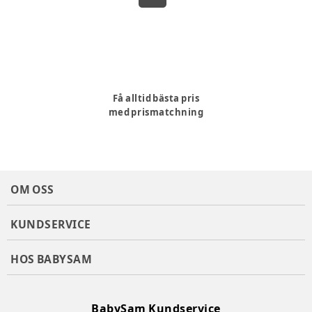
Få alltid bästa pris
med prismatchning
OM OSS
KUNDSERVICE
HOS BABYSAM
BabySam Kundservice