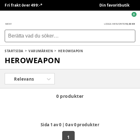
Fri frakt över 499:-*
Din favoritbutik
0
0,00 KR
MENY
LOGGA IN
FAVORITER
STARTSIDA
VARUMÄRKEN
HEROWEAPON
HEROWEAPON
Relevans
0 produkter
Sida
1
av
0
|
0
av
0
produkter
1