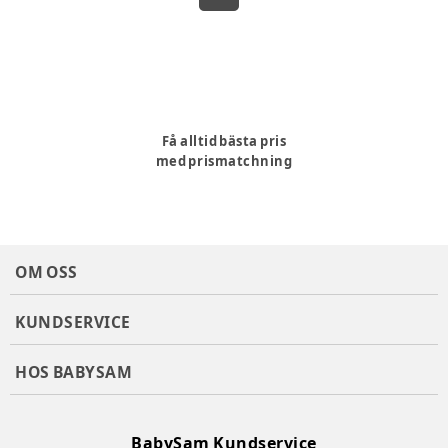
Få alltid bästa pris
med prismatchning
OM OSS
KUNDSERVICE
HOS BABYSAM
BabySam Kundservice