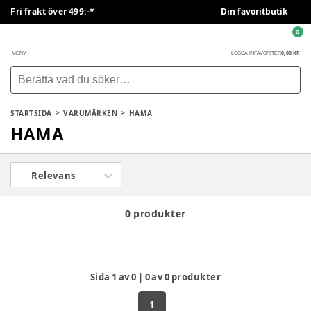
Fri frakt över 499:-*
Din favoritbutik
0
0,00 KR
MENY
LOGGA IN
FAVORITER
STARTSIDA
VARUMÄRKEN
HAMA
HAMA
Relevans
0 produkter
Sida
1
av
0
|
0
av
0
produkter
1