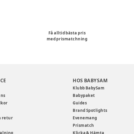
Få alltid bästa pris
med prismatchning
CE
HOS BABYSAM
Klubb BabySam
ans
Babypaket
lkor
Guides
Brand Spotlights
 retur
Evenemang
Prismatch
talning
Klicka & Hämta