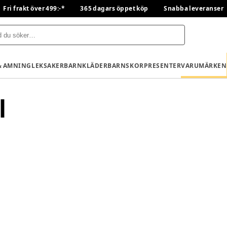
Fri frakt över 499:-*
365 dagars öppet köp
Snabba leveranser
& AMNING
LEKSAKER
BARNKLÄDER
BARNSKOR
PRESENTER
VARUMÄRKEN
l