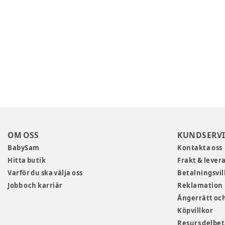
OM OSS
KUNDSERVI
BabySam
Kontakta oss
Hitta butik
Frakt & lever
Varför du ska välja oss
Betalningsvil
Jobb och karriär
Reklamation
Ångerrätt och
Köpvillkor
Resurs delbe