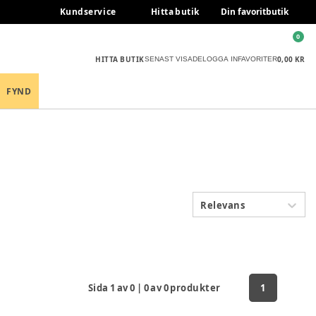
Kundservice
Hitta butik
Din favoritbutik
0
HITTA BUTIK
0,00 KR
SENAST VISADE
LOGGA IN
FAVORITER
FYND
Relevans
Sida
1
av
0
|
0
av
0
produkter
1