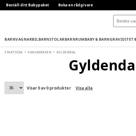
Beställ ditt Babypaket
Boka en rådgivare
BARNVAGNAR
BILBARNSTOLAR
BARNRUM
BABY & BARN
GRAVIDITET 
STARTSIDA
VARUMÄRKEN
GYLDENDAL
Gyldenda
Visar
0
av
0
produkter
Visa alla