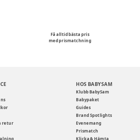
Få alltid bästa pris
med prismatchning
CE
HOS BABYSAM
Klubb BabySam
ans
Babypaket
lkor
Guides
Brand Spotlights
 retur
Evenemang
Prismatch
talning
Klicka & Hämta