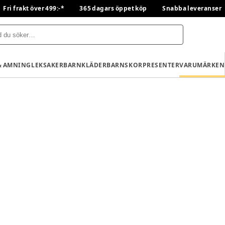
Fri frakt över 499:-*
365 dagars öppet köp
Snabba leveranser
& AMNING
LEKSAKER
BARNKLÄDER
BARNSKOR
PRESENTER
VARUMÄRKEN