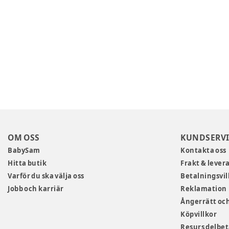
OM OSS
KUNDSERVI
BabySam
Kontakta oss
Hitta butik
Frakt & lever
Varför du ska välja oss
Betalningsvil
Jobb och karriär
Reklamation
Ångerrätt och
Köpvillkor
Resurs delbe