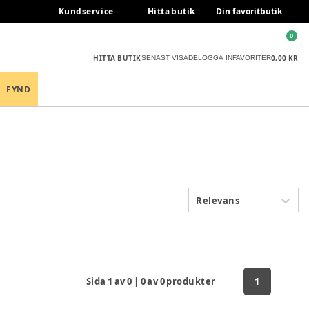
Kundservice
Hitta butik
Din favoritbutik
0
HITTA BUTIK
0,00 KR
SENAST VISADE
LOGGA IN
FAVORITER
FYND
Relevans
Sida
1
av
0
|
0
av
0
produkter
1