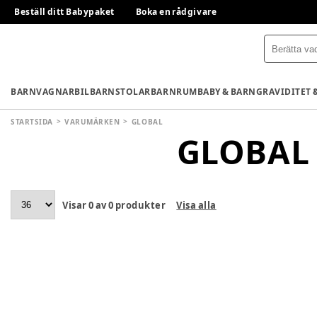
Beställ ditt Babypaket
Boka en rådgivare
BARNVAGNAR
BILBARNSTOLAR
BARNRUM
BABY & BARN
GRAVIDITET 
STARTSIDA
VARUMÄRKEN
GLOBAL
GLOBAL
Visar
0
av
0
produkter
Visa alla