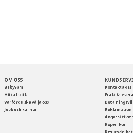
OM OSS
KUNDSERVI
BabySam
Kontakta oss
Hitta butik
Frakt & lever
Varför du ska välja oss
Betalningsvil
Jobb och karriär
Reklamation
Ångerrätt och
Köpvillkor
Resurs delbe