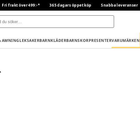
Fri frakt över 499:-*
365 dagars öppet köp
Snabba leveranser
& AMNING
LEKSAKER
BARNKLÄDER
BARNSKOR
PRESENTER
VARUMÄRKEN
R