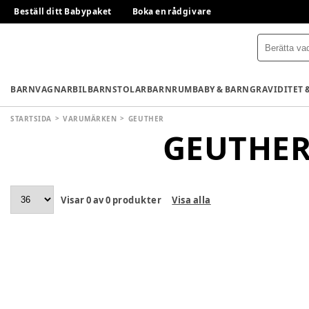
Beställ ditt Babypaket
Boka en rådgivare
BARNVAGNAR
BILBARNSTOLAR
BARNRUM
BABY & BARN
GRAVIDITET 
STARTSIDA
VARUMÄRKEN
GEUTHER
GEUTHE
Visar
0
av
0
produkter
Visa alla