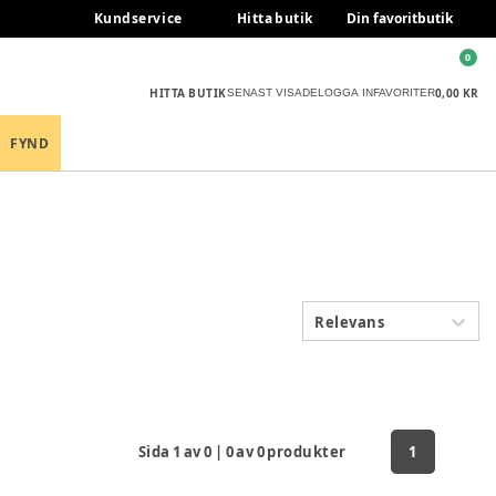
Kundservice
Hitta butik
Din favoritbutik
0
HITTA BUTIK
0,00 KR
SENAST VISADE
LOGGA IN
FAVORITER
FYND
Relevans
Sida
1
av
0
|
0
av
0
produkter
1