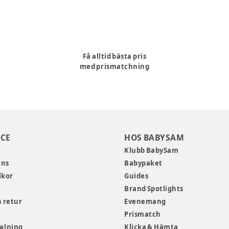
Få alltid bästa pris
med prismatchning
CE
HOS BABYSAM
Klubb BabySam
ans
Babypaket
lkor
Guides
Brand Spotlights
 retur
Evenemang
Prismatch
talning
Klicka & Hämta