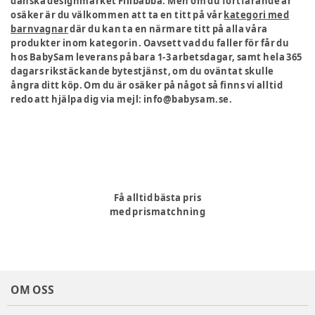
danska designmärket Filibabba. Men om du fortfarande är
osäker är du välkommen att ta en titt på vår
kategori med
barnvagnar
där du kan ta en närmare titt på alla våra
produkter inom kategorin. Oavsett vad du faller för får du
hos BabySam leverans på bara 1-3 arbetsdagar, samt hela 365
dagars rikstäckande bytestjänst, om du oväntat skulle
ångra ditt köp. Om du är osäker på något så finns vi alltid
redo att hjälpa dig via mejl: info@babysam.se.
Få alltid bästa pris
med prismatchning
OM OSS