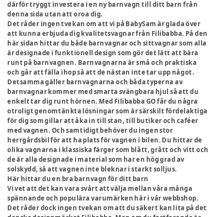
därför tryggt investera i en ny barnvagn till ditt barn från
denna sida utan att oroa dig.
Det råder ingen tvekan om att vi på BabySam är glada över
att kunna erbjuda dig kvalitetsvagnar från Filibabba. På den
här sidan hittar du både barnvagnar och sittvagnar som alla
är designade i funktionell design som gör det lätt att bära
runt på barnvagnen. Barnvagnarna är små och praktiska
och går att fälla ihop så att de nästan inte tar upp något.
Detsamma gäller barnvagnarna och båda typerna av
barnvagnar kommer med smarta svängbara hjul så att du
enkelt tar dig runt hörnen. Med Filibabba GO får du några
otroligt genomtänkta lösningar som är särskilt fördelaktiga
för dig som gillar att åka in till stan, till butiker och caféer
med vagnen. Och samtidigt behöver du ingen stor
herrgårdsbil för att ha plats för vagnen i bilen. Du hittar de
olika vagnarna i klassiska färger som blått, grått och vitt och
de är alla designade i material som har en hög grad av
solskydd, så att vagnen inte bleknar i starkt solljus.
Här hittar du en bra barnvagn för ditt barn
Vi vet att det kan vara svårt att välja mellan våra många
spännande och populära varumärken här i vår webbshop.
Det råder dock ingen tvekan om att du säkert kan lita på det