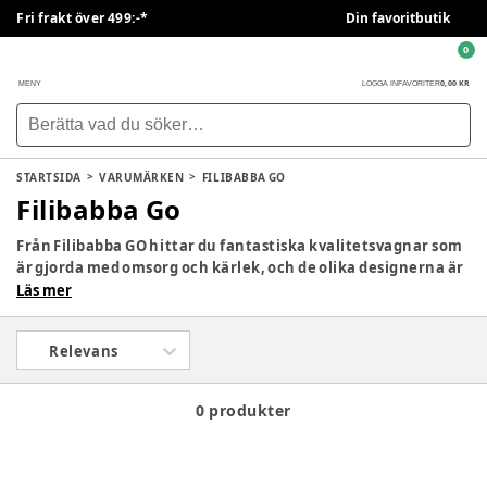
Fri frakt över 499:-*
Din favoritbutik
0
0,00 KR
MENY
LOGGA IN
FAVORITER
STARTSIDA
VARUMÄRKEN
FILIBABBA GO
Filibabba Go
Från Filibabba GO hittar du fantastiska kvalitetsvagnar som
är gjorda med omsorg och kärlek, och de olika designerna är
tidlösa och unika, med tydliga rötter i den skandinaviska
Läs mer
stilen. Vill du därför ha en vacker och pålitlig barnvagn som
du kan rulla runt med din guldklimp, då går du inte fel i stan
Relevans
med Filibabba GO.
0 produkter