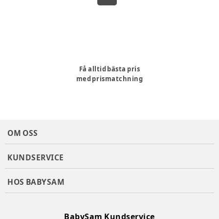
Få alltid bästa pris
med prismatchning
OM OSS
KUNDSERVICE
HOS BABYSAM
BabySam Kundservice