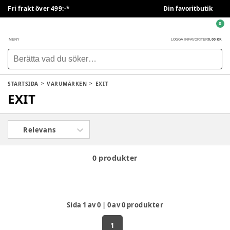
Fri frakt över 499:-*
Din favoritbutik
0
0,00 KR
MENY
LOGGA IN
FAVORITER
STARTSIDA
VARUMÄRKEN
EXIT
EXIT
Relevans
0 produkter
Sida
1
av
0
|
0
av
0
produkter
1