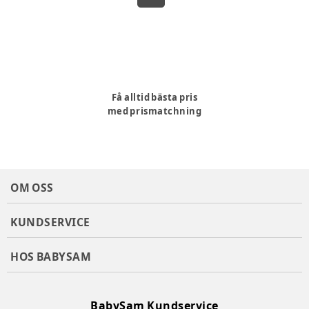
Få alltid bästa pris
med prismatchning
OM OSS
KUNDSERVICE
HOS BABYSAM
BabySam Kundservice