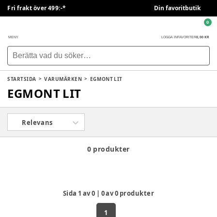
Fri frakt över 499:-*
Din favoritbutik
0
0,00 KR
MENY
LOGGA IN
FAVORITER
STARTSIDA
VARUMÄRKEN
EGMONT LIT
EGMONT LIT
Relevans
0 produkter
Sida
1
av
0
|
0
av
0
produkter
1