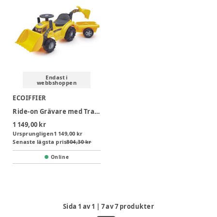
Endast i
webbshoppen
ECOIFFIER
Ride-on Grävare med Trailer
1 149,00 kr
Ursprungligen
1 149,00 kr
Senaste lägsta pris
804,30 kr
Online
Sida
1
av
1
|
7
av
7
produkter