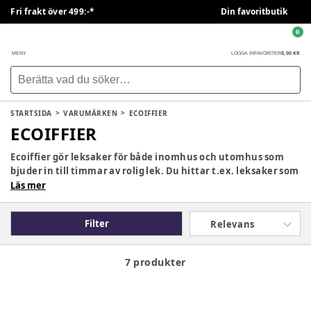
Fri frakt över 499:-*
Din favoritbutik
0
0,00 KR
MENY
LOGGA IN
FAVORITER
STARTSIDA
VARUMÄRKEN
ECOIFFIER
ECOIFFIER
Ecoiffier gör leksaker för både inomhus och utomhus som
bjuder in till timmar av rolig lek. Du hittar t.ex. leksaker som
gräsklippare, grillar, kassaapparater och
Läs mer
läkaruppsättningar, samt många andra leksaker som ser ut
som något barnen ser i vardagen och som de nu själva kan
Filter
Relevans
använda till olika rollspel. Hitta alla roliga och färgglada
leksaker från Ecoiffier här på BabySam.
7 produkter