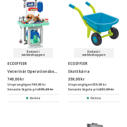
Endast i
Endast i
webbshoppen
webbshoppen
ECOIFFIER
ECOIFFIER
Veterinär Operationsbord med 15 delar
Skottkärra
749,00 kr
359,00 kr
Ursprungligen
749,00 kr
Ursprungligen
359,00 kr
Senaste lägsta pris
599,20 kr
Senaste lägsta pris
251,30 kr
Online
Online