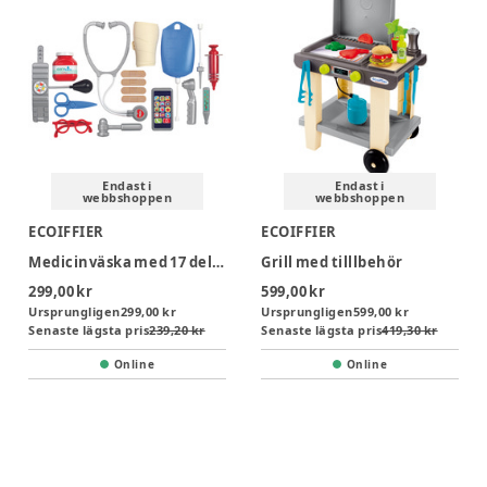
Endast i
Endast i
webbshoppen
webbshoppen
ECOIFFIER
ECOIFFIER
Medicinväska med 17 delar
Grill med tilllbehör
299,00 kr
599,00 kr
Ursprungligen
299,00 kr
Ursprungligen
599,00 kr
Senaste lägsta pris
239,20 kr
Senaste lägsta pris
419,30 kr
Online
Online