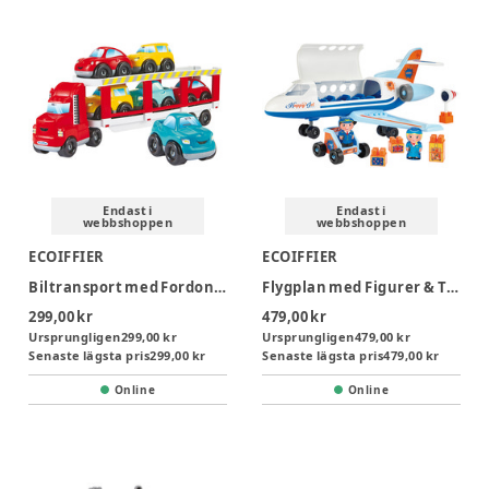
Endast i
Endast i
webbshoppen
webbshoppen
ECOIFFIER
ECOIFFIER
Biltransport med Fordon 7st
Flygplan med Figurer & Tilllbehör
299,00 kr
479,00 kr
Ursprungligen
299,00 kr
Ursprungligen
479,00 kr
Senaste lägsta pris
299,00 kr
Senaste lägsta pris
479,00 kr
Online
Online