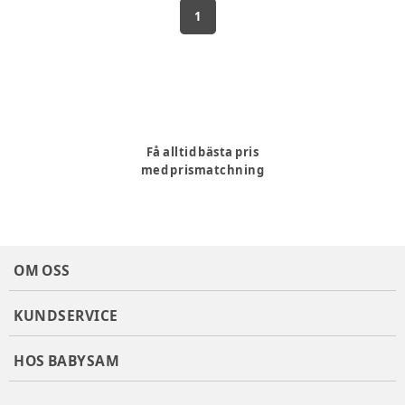
1
Få alltid bästa pris
med prismatchning
OM OSS
KUNDSERVICE
HOS BABYSAM