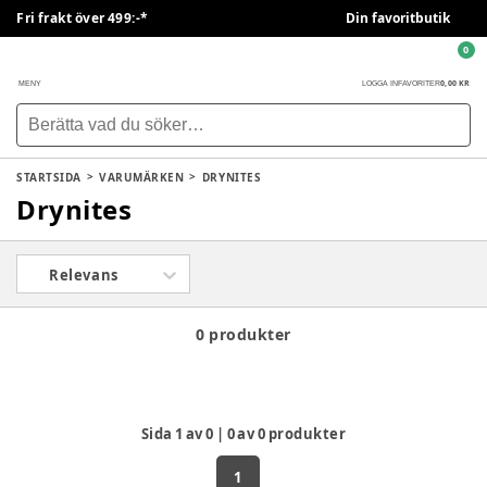
Fri frakt över 499:-*
Din favoritbutik
0
0,00 KR
MENY
LOGGA IN
FAVORITER
STARTSIDA
VARUMÄRKEN
DRYNITES
Drynites
Relevans
0 produkter
Sida
1
av
0
|
0
av
0
produkter
1