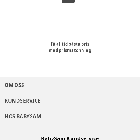
Få alltid bästa pris
med prismatchning
OM OSS
KUNDSERVICE
HOS BABYSAM
BabySam Kundservice