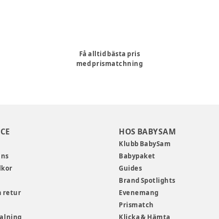
Få alltid bästa pris
med prismatchning
CE
HOS BABYSAM
Klubb BabySam
ans
Babypaket
lkor
Guides
Brand Spotlights
 retur
Evenemang
Prismatch
talning
Klicka & Hämta