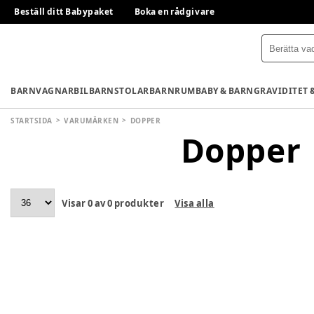
Beställ ditt Babypaket
Boka en rådgivare
BARNVAGNAR
BILBARNSTOLAR
BARNRUM
BABY & BARN
GRAVIDITET 
STARTSIDA
VARUMÄRKEN
DOPPER
Dopper
Visar
0
av
0
produkter
Visa alla