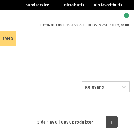
Kundservice
Hitta butik
Din favoritbutik
0
HITTA BUTIK
0,00 KR
SENAST VISADE
LOGGA IN
FAVORITER
FYND
Relevans
Sida
1
av
0
|
0
av
0
produkter
1