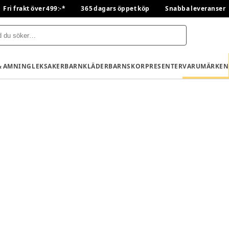
Fri frakt över 499:-*
365 dagars öppet köp
Snabba leveranser
& AMNING
LEKSAKER
BARNKLÄDER
BARNSKOR
PRESENTER
VARUMÄRKEN