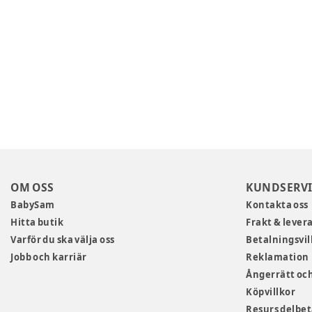
OM OSS
KUNDSERVI
BabySam
Kontakta oss
Hitta butik
Frakt & lever
Varför du ska välja oss
Betalningsvil
Jobb och karriär
Reklamation
Ångerrätt och
Köpvillkor
Resurs delbe