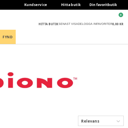
Kundservice
Hitta butik
Din favoritbutik
0
HITTA BUTIK
0,00 KR
SENAST VISADE
LOGGA IN
FAVORITER
FYND
Relevans