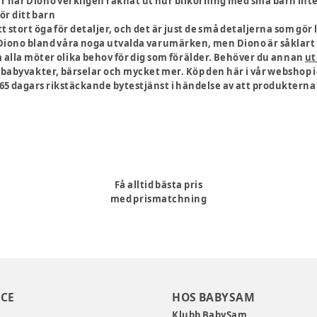
har Diono verkligen räknat ut hur bilkörning med små barn inte b
ör ditt barn
 stort öga för detaljer, och det är just de små detaljerna som gör l
iono bland våra noga utvalda varumärken, men Diono är såklart i
alla möter olika behov för dig som förälder. Behöver du annan
ut
 babyvakter, bärselar och mycket mer. Köp den här i vår webshop id
365 dagars rikstäckande bytestjänst i händelse av att produkterna
Få alltid bästa pris
med prismatchning
CE
HOS BABYSAM
Klubb BabySam