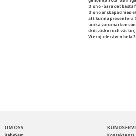
genomtänkta lösningar 
Diono - bara det bästa f
Diono är skapad med ett
att kunna presentera D
unika varumärken som 
skötväskor och väskor,
Vi erbjuder även hela 
OM OSS
KUNDSERVI
BabySam
Kontakta oss