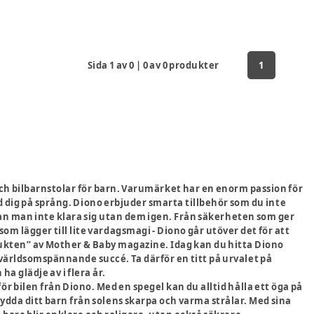
Sida
1
av
0
|
0
av
0
produkter
1
och bilbarnstolar för barn. Varumärket har en enorm passion för
ed dig på språng. Diono erbjuder smarta tillbehör som du inte
kan man inte klara sig utan dem igen. Från säkerheten som ger
som lägger till lite vardagsmagi - Diono går utöver det för att
rodukten” av Mother & Baby magazine. Idag kan du hitta Diono
världsomspännande succé. Ta därför en titt på urvalet på
a glädje av i flera år.
r bilen från Diono. Med en spegel kan du alltid hålla ett öga på
dda ditt barn från solens skarpa och varma strålar. Med sina