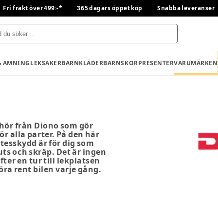
Fri frakt över 499:-*
365 dagars öppet köp
Snabba leveranser
& AMNING
LEKSAKER
BARNKLÄDER
BARNSKOR
PRESENTER
VARUMÄRKEN
ehör från Diono som gör
r alla parter. På den här
ätesskydd är för dig som
uts och skräp. Det är ingen
ter en tur till lekplatsen
ra rent bilen varje gång.