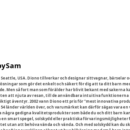
abySam
 Seattle, USA. Diono tillverkar och designar sittvagnar, bärselar 
lösningar som gör det enkelt och säkert för dig att ta ditt barn m
vde. Men så fort man som förälder har blivit bekant med sakerna 
eten att njuta av resan, till de användbara intuitiva funktionerna 
t riktigt äventyr. 2002 vann Diono ett pris för ”mest innovativa p
 54 länder världen över, och varumärket kan därför sägas vara en 
a några gedigna kvalitetsprodukter som både du och ditt barn kan h
en smart spegel, solskydd eller praktiska förvaringsmöjligheter fö
tet utan att behöva vända och vända. Och med solskydd kan du sky