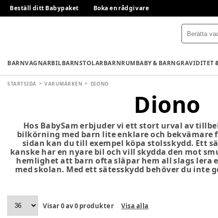
Beställ ditt Babypaket
Boka en rådgivare
BARNVAGNAR
BILBARNSTOLAR
BARNRUM
BABY & BARN
GRAVIDITET 
STARTSIDA
VARUMÄRKEN
DIONO
Diono
Hos BabySam erbjuder vi ett stort urval av tillb
bilkörning med barn lite enklare och bekvämare fö
sidan kan du till exempel köpa stolsskydd. Ett s
kanske har en nyare bil och vill skydda den mot sm
hemlighet att barn ofta släpar hem all slags lera ef
med skolan. Med ett sätesskydd behöver du inte gö
Visar
0
av
0
produkter
Visa alla