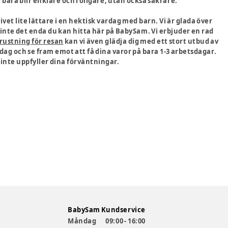
ara blir enklare och roligare, utan också säkrare.
ivet lite lättare i en hektisk vardag med barn. Vi är glada över
nte det enda du kan hitta här på BabySam. Vi erbjuder en rad
rustning för resan
kan vi även glädja dig med ett stort utbud av
ag och se fram emot att få dina varor på bara 1-3 arbetsdagar.
 inte uppfyller dina förväntningar.
BabySam Kundservice
Måndag
09:00 - 16:00