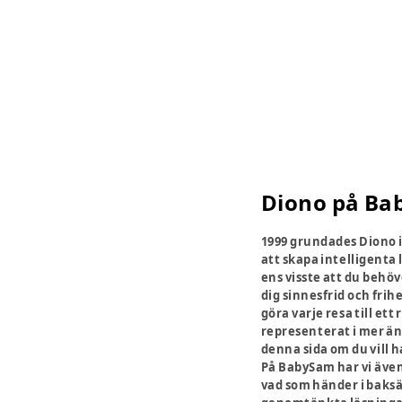
Diono på B
1999 grundades Diono i
att skapa intelligenta 
ens visste att du behö
dig sinnesfrid och frih
göra varje resa till et
representerat i mer än
denna sida om du vill h
På BabySam har vi även 
vad som händer i baksä