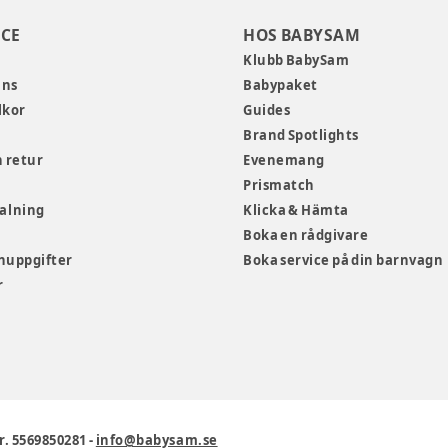
CE
HOS BABYSAM
Klubb BabySam
ans
Babypaket
lkor
Guides
Brand Spotlights
 retur
Evenemang
Prismatch
talning
Klicka & Hämta
Boka en rådgivare
nuppgifter
Boka service på din barnvagn
r
r. 5569850281
-
info@babysam.se