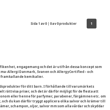
Sida
1
av
0
|
0
av
0
produkter
1
 nyfikenhet, engagemang och det är utifrån dessa koncept som
tma-Allergi Danmark, Svanen och AllergyCertified – och
giframkallande kemikalier.
sprodukter för ditt barn. I förhållande till varumärkets
 rättvisa priser, och det är därför möjligt för de flesta att
ta honom eller henne för parfymer, parabener, färgämnen etc. om
 och du kan därför tryggt applicera olika salvor och krämer till
krämer, schampon, oljor, salvor mm som alla vårdar och skyddar