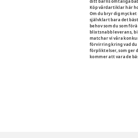
ditt barns ömtåliga ba
Köp vårdartiklar här h
Om du bryr dig mycket 
självklart bara det bäs
behov som du som föräld
blixtsnabb leverans, bi
matchar vi våra konkurr
förvirring kring vad du
förpliktelser, som ger 
kommer att vara de bäst