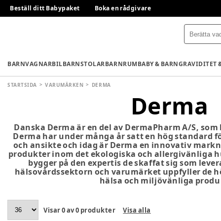
Beställ ditt Babypaket
Boka en rådgivare
BARNVAGNAR
BILBARNSTOLAR
BARNRUM
BABY & BARN
GRAVIDITET 
STARTSIDA
VARUMÄRKEN
DERMA
Derma
Danska Derma är en del av DermaPharm A/S, som ha
Derma har under många år satt en hög standard fö
och ansikte och idag är Derma en innovativ markna
produkter inom det ekologiska och allergivänliga
bygger på den expertis de skaffat sig som lever
hälsovårdssektorn och varumärket uppfyller de hö
hälsa och miljövänliga produ
Visar
0
av
0
produkter
Visa alla