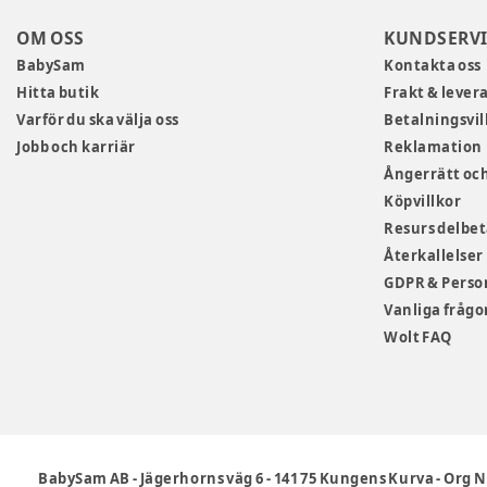
OM OSS
KUNDSERVI
BabySam
Kontakta oss
Hitta butik
Frakt & lever
Varför du ska välja oss
Betalningsvil
Jobb och karriär
Reklamation
Ångerrätt och
Köpvillkor
Resurs delbe
Återkallelser
GDPR & Perso
Vanliga frågo
Wolt FAQ
BabySam AB
-
Jägerhorns väg 6
-
141 75 Kungens Kurva
-
Org N