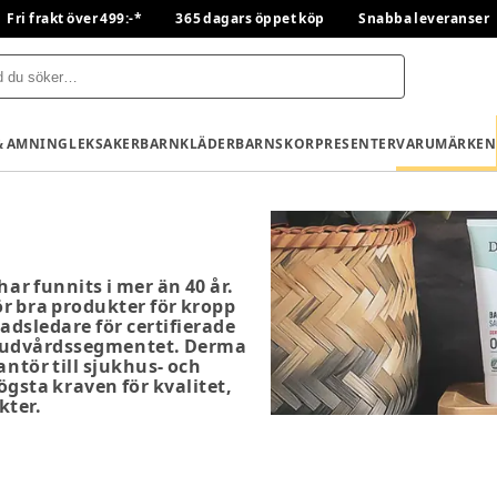
Fri frakt över 499:-*
365 dagars öppet köp
Snabba leveranser
& AMNING
LEKSAKER
BARNKLÄDER
BARNSKOR
PRESENTER
VARUMÄRKEN
r funnits i mer än 40 år.
r bra produkter för kropp
dsledare för certifierade
 hudvårdssegmentet. Derma
antör till sjukhus- och
gsta kraven för kvalitet,
kter.