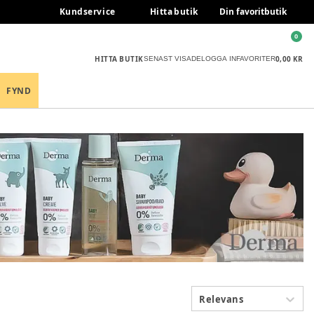
Kundservice
Hitta butik
Din favoritbutik
0
HITTA BUTIK
0,00 KR
SENAST VISADE
LOGGA IN
FAVORITER
FYND
Relevans