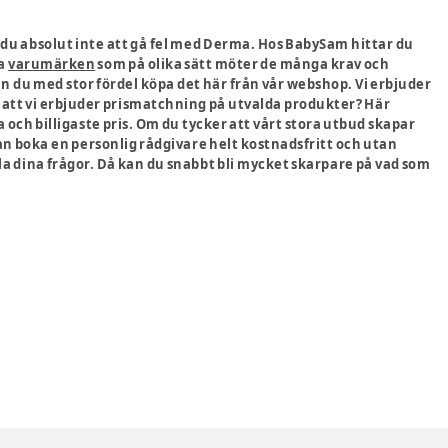
du absolut inte att gå fel med Derma. Hos BabySam hittar du
ra
varumärken
som på olika sätt möter de många krav och
an du med stor fördel köpa det här från vår webshop. Vi erbjuder
så att vi erbjuder prismatchning på utvalda produkter? Här
a och billigaste pris. Om du tycker att vårt stora utbud skapar
 kan boka en personlig rådgivare helt kostnadsfritt och utan
lla dina frågor. Då kan du snabbt bli mycket skarpare på vad som