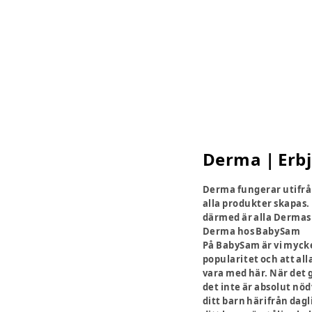
Derma | Erbj
Derma fungerar utifrån
alla produkter skapas.
därmed är alla Dermas 
Derma hos BabySam
På BabySam är vi mycke
popularitet och att all
vara med här. När det 
det inte är absolut nöd
ditt barn härifrån dag