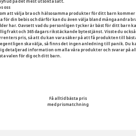
byhud på det mest utsökta sätt.
os oss
om att välja bra och hälsosamma produkter för ditt barn kommer 
ta för din bebis och därför kan du även välja bland många andra b
er har. Oavsett vad du personligen tycker är bäst för ditt barn k
llig frakt och 365 dagars rikstäckande bytestjänst. Visste du ock
enters pris, så att du kan vara säker på att få produkten till bäst
 egentligen ska välja, så finns det ingen anledning till panik. Du
dig detaljerad information om alla våra produkter och svarar på a
a valen för dig och ditt barn.
Få alltid bästa pris
med prismatchning