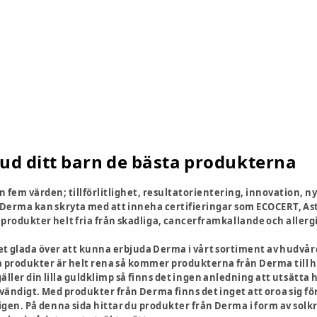
ud ditt barn de bästa produkterna
 fem värden; tillförlitlighet, resultatorientering, innovation,
 Derma kan skryta med att inneha certifieringar som ECOCERT, As
produkter helt fria från skadliga, cancerframkallande och aller
t glada över att kunna erbjuda Derma i vårt sortiment av hudvård
a produkter är helt rena så kommer produkterna från Derma till helt
gäller din lilla guldklimp så finns det ingen anledning att utsät
vändigt. Med produkter från Derma finns det inget att oroa sig för,
ligen. På denna sida hittar du produkter från Derma i form av sol