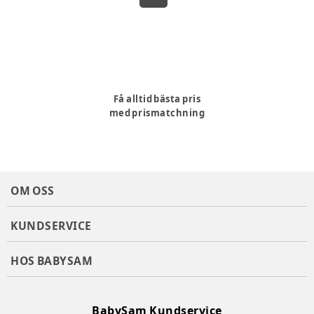
Få alltid bästa pris
med prismatchning
OM OSS
KUNDSERVICE
HOS BABYSAM
BabySam Kundservice