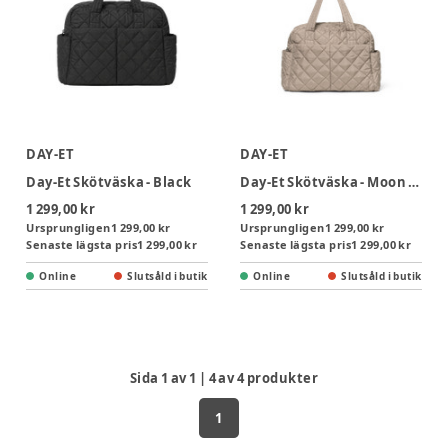
DAY-ET
DAY-ET
Day-Et Skötväska - Black
Day-Et Skötväska - Moon Rock
1 299,00 kr
1 299,00 kr
Ursprungligen
1 299,00 kr
Ursprungligen
1 299,00 kr
Senaste lägsta pris
1 299,00 kr
Senaste lägsta pris
1 299,00 kr
Online
Slutsåld i butik
Online
Slutsåld i butik
Sida
1
av
1
|
4
av
4
produkter
1