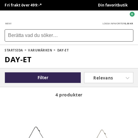
Fri frakt över 499:-*
Din favoritbutik
0
0,00 KR
MENY
LOGGA IN
FAVORITER
STARTSIDA
VARUMÄRKEN
DAY-ET
DAY-ET
Filter
Relevans
4 produkter