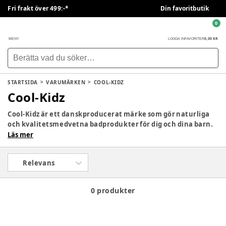
Fri frakt över 499:-*
Din favoritbutik
0
0,00 KR
MENY
LOGGA IN
FAVORITER
STARTSIDA
VARUMÄRKEN
COOL-KIDZ
Cool-Kidz
Cool-Kidz är ett danskproducerat märke som gör naturliga
och kvalitetsmedvetna badprodukter för dig och dina barn.
Alla deras produkter är utvecklade med fokus på barn och
Läs mer
deras känslighet för parabener, färgämnen och många
andra kemikalier. Cool-Kidz strävar efter att vara 100 %
Relevans
skonsam och naturlig för dina barn.
0 produkter