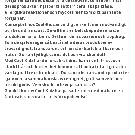
förtjänar bara det bästa. Alla dessa ovan, som inte finns i
deras produkter, hjälper till att irritera, skapa klåda,
allergiska reaktioner och mycket mer som ditt barn inte
förtjänar.
Konceptet hos Cool-Kidz är väldigt enkelt, men nödvändigt
och beundransvärt. De vill helt enkelt skapa de renaste
produkterna för barn. Detta är deras passion och uppdrag.
Som de själva säger så består alla deras produkter av
trovärdighet, transparens och en stor kärlek till barn och
natur. Du kan tydligt känna det och vi älskar det!
Med Cool-Kidz har du försäkrat dina barn rent, friskt och
starkt hår och hud, vilket kommer att bidra till att göra din
vardag bättre och enklare. Du kan också använda produkter
själv och få samma känsla av renlighet, gott samvete och
utsökt godis. Vem skulle inte vilja känna så?
Gör ditt köp av Cool-Kidz här på sajten och ge dina barn en
fantastisk och naturlig tvättupplevelse!