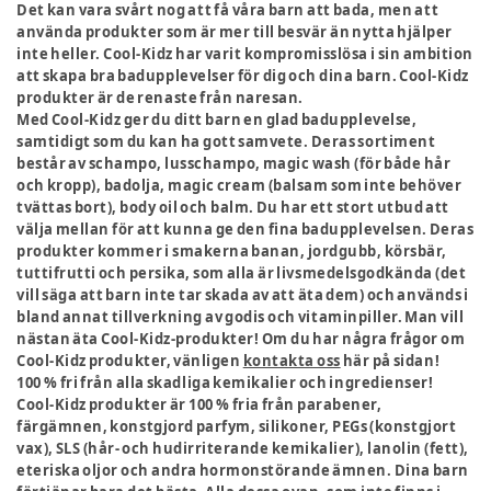
Det kan vara svårt nog att få våra barn att bada, men att
använda produkter som är mer till besvär än nytta hjälper
inte heller. Cool-Kidz har varit kompromisslösa i sin ambition
att skapa bra badupplevelser för dig och dina barn. Cool-Kidz
produkter är de renaste från naresan.
Med Cool-Kidz ger du ditt barn en glad badupplevelse,
samtidigt som du kan ha gott samvete. Deras sortiment
består av schampo, lusschampo, magic wash (för både hår
och kropp), badolja, magic cream (balsam som inte behöver
tvättas bort), body oil och balm. Du har ett stort utbud att
välja mellan för att kunna ge den fina badupplevelsen. Deras
produkter kommer i smakerna banan, jordgubb, körsbär,
tuttifrutti och persika, som alla är livsmedelsgodkända (det
vill säga att barn inte tar skada av att äta dem) och används i
bland annat tillverkning av godis och vitaminpiller. Man vill
nästan äta Cool-Kidz-produkter! Om du har några frågor om
Cool-Kidz produkter, vänligen
kontakta oss
här på sidan!
100 % fri från alla skadliga kemikalier och ingredienser!
Cool-Kidz produkter är 100 % fria från parabener,
färgämnen, konstgjord parfym, silikoner, PEGs (konstgjort
vax), SLS (hår- och hudirriterande kemikalier), lanolin (fett),
eteriska oljor och andra hormonstörande ämnen. Dina barn