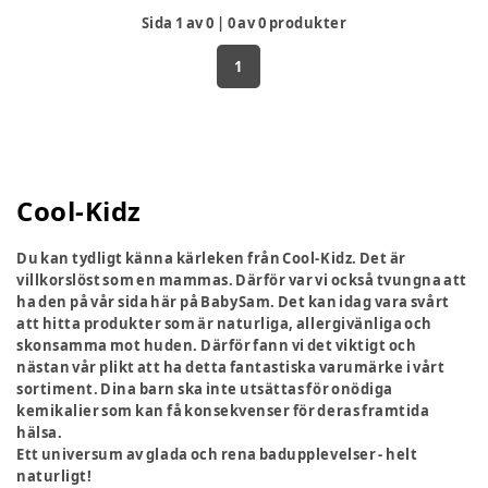
Sida
1
av
0
|
0
av
0
produkter
1
Cool-Kidz
Du kan tydligt känna kärleken från Cool-Kidz. Det är
villkorslöst som en mammas. Därför var vi också tvungna att
ha den på vår sida här på BabySam. Det kan idag vara svårt
att hitta produkter som är naturliga, allergivänliga och
skonsamma mot huden. Därför fann vi det viktigt och
nästan vår plikt att ha detta fantastiska varumärke i vårt
sortiment. Dina barn ska inte utsättas för onödiga
kemikalier som kan få konsekvenser för deras framtida
hälsa.
Ett universum av glada och rena badupplevelser - helt
naturligt!