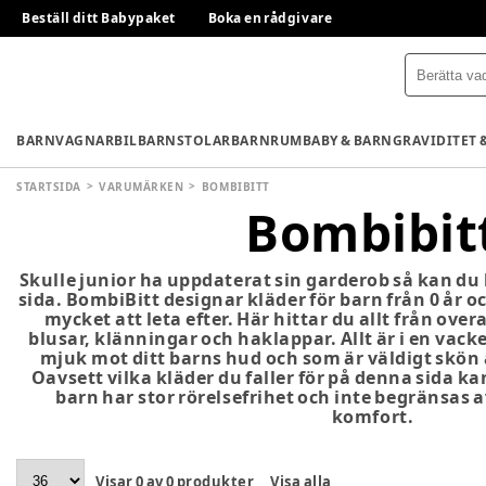
Beställ ditt Babypaket
Boka en rådgivare
BARNVAGNAR
BILBARNSTOLAR
BARNRUM
BABY & BARN
GRAVIDITET 
STARTSIDA
VARUMÄRKEN
BOMBIBITT
Bombibit
Skulle junior ha uppdaterat sin garderob så kan du
sida. BombiBitt designar kläder för barn från 0 år och
mycket att leta efter. Här hittar du allt från overa
blusar, klänningar och haklappar. Allt är i en vack
mjuk mot ditt barns hud och som är väldigt skön 
Oavsett vilka kläder du faller för på denna sida ka
barn har stor rörelsefrihet och inte begränsas a
komfort.
Visar
0
av
0
produkter
Visa alla