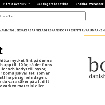
Fri frakt över 499:-*
365 dagars öppet köp
Snabba leveranser
& AMNING
LEKSAKER
BARNKLÄDER
BARNSKOR
PRESENTER
VARUMÄRKEN
t
 hitta mycket fint på denna
 upp till 10 år, så det finns
ller och bodys till byxor,
er bomullskvalitet, som är
att ha på sig hela dagen.
n du vara säker på att ditt
v varken material eller