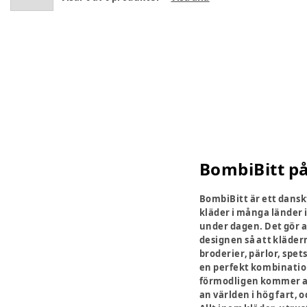
BombiBitt p
BombiBitt är ett dansk
kläder i många länder i
under dagen. Det gör at
designen så att kläder
broderier, pärlor, spet
en perfekt kombination
förmodligen kommer att 
an världen i hög fart, 