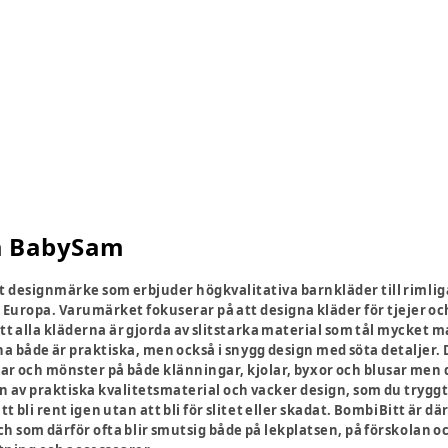
å BabySam
t designmärke som erbjuder högkvalitativa barnkläder till rimliga
 Europa. Varumärket fokuserar på att designa kläder för tjejer och 
t alla kläderna är gjorda av slitstarka material som tål mycket ma
na både är praktiska, men också i snygg design med söta detaljer. 
sar och mönster på både klänningar, kjolar, byxor och blusar men d
 av praktiska kvalitetsmaterial och vacker design, som du tryggt 
bli rent igen utan att bli för slitet eller skadat. BombiBitt är därf
och som därför ofta blir smutsig både på lekplatsen, på förskolan