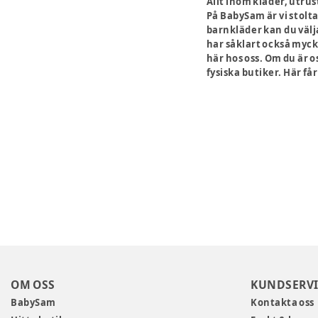
Allt inom kläder, utru
På BabySam är vi stolta
barnkläder kan du välj
har såklart också myck
här hos oss. Om du är o
fysiska butiker. Här få
OM OSS
KUNDSERVI
BabySam
Kontakta oss