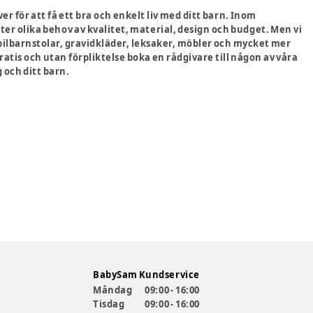
er för att få ett bra och enkelt liv med ditt barn. Inom
öter olika behov av kvalitet, material, design och budget. Men vi
bilbarnstolar, gravidkläder, leksaker, möbler och mycket mer
gratis och utan förpliktelse boka en rådgivare till någon av våra
 och ditt barn.
BabySam Kundservice
Måndag
09:00 - 16:00
Tisdag
09:00 - 16:00