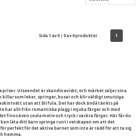
Sida
1
av
0
|
0
av
0
produkter
1
 priser. Utseendet är skandinaviskt, och märket säljer sina
killar som leker, springer, busar och blir väldigt smutsiga
skintvätt utan att bli fula. Det har dock ändå tänkts på
De har allt från romantiska plagg i mjuka färger och med
et finns även coola motiv och tryck i vackra färger. Här får du
kan låta ditt barn springa runt i vetskapen om att det
ör perfekt för det aktiva barnet som inte är rädd för att ta sig
 och hemma.