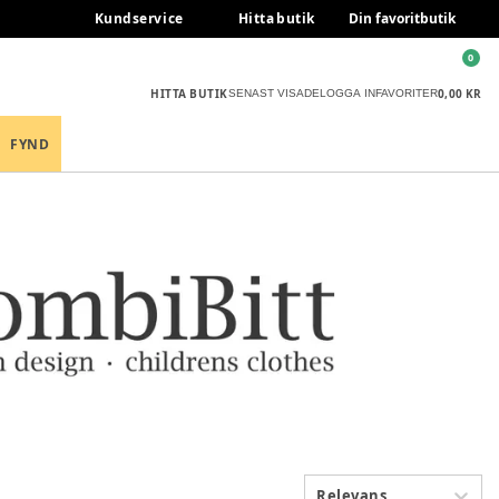
Kundservice
Hitta butik
Din favoritbutik
0
HITTA BUTIK
0,00 KR
SENAST VISADE
LOGGA IN
FAVORITER
FYND
Relevans