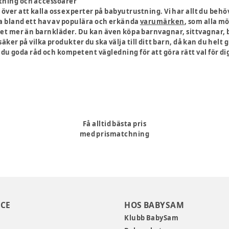
stning och accessoarer
 över att kalla oss experter på babyutrustning. Vi har allt du behöv
a bland ett hav av populära och erkända
varumärken
, som alla m
et mer än barnkläder. Du kan även köpa barnvagnar, sittvagnar, 
säker på vilka produkter du ska välja till ditt barn, då kan du helt 
r du goda råd och kompetent vägledning för att göra rätt val för dig
Få alltid bästa pris
med prismatchning
CE
HOS BABYSAM
Klubb BabySam