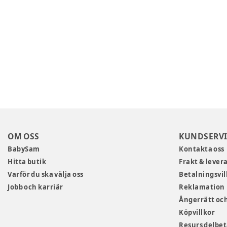
OM OSS
KUNDSERVI
BabySam
Kontakta oss
Hitta butik
Frakt & lever
Varför du ska välja oss
Betalningsvil
Jobb och karriär
Reklamation
Ångerrätt och
Köpvillkor
Resurs delbe