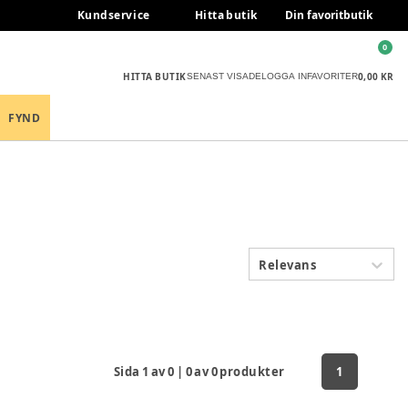
Kundservice
Hitta butik
Din favoritbutik
0
HITTA BUTIK
0,00 KR
SENAST VISADE
LOGGA IN
FAVORITER
FYND
Relevans
Sida
1
av
0
|
0
av
0
produkter
1