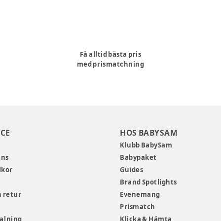
Få alltid bästa pris
med prismatchning
CE
HOS BABYSAM
Klubb BabySam
ans
Babypaket
lkor
Guides
Brand Spotlights
 retur
Evenemang
Prismatch
talning
Klicka & Hämta