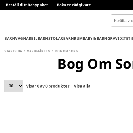
Beställ ditt Babypaket
Boka en rådgivare
BARNVAGNAR
BILBARNSTOLAR
BARNRUM
BABY & BARN
GRAVIDITET 
STARTSIDA
VARUMÄRKEN
BOG OM SORG
Bog Om So
Visar
0
av
0
produkter
Visa alla