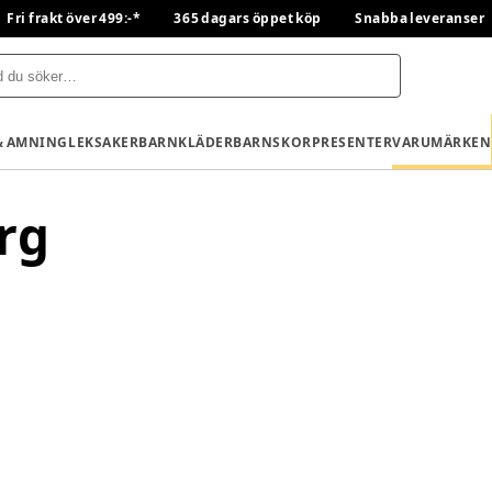
Fri frakt över 499:-*
365 dagars öppet köp
Snabba leveranser
& AMNING
LEKSAKER
BARNKLÄDER
BARNSKOR
PRESENTER
VARUMÄRKEN
rg