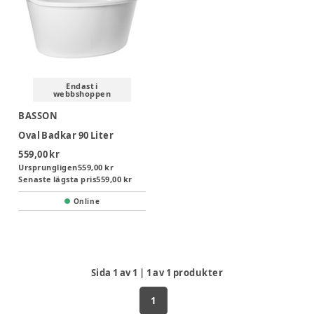
Endast i
webbshoppen
BASSON
Oval Badkar 90 Liter
559,00 kr
Ursprungligen
559,00 kr
Senaste lägsta pris
559,00 kr
Online
Sida
1
av
1
|
1
av
1
produkter
1