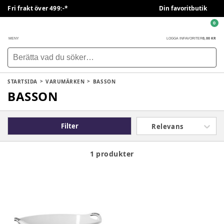
Fri frakt över 499:-*
Din favoritbutik
0
0,00 KR
MENY
LOGGA IN
FAVORITER
STARTSIDA
VARUMÄRKEN
BASSON
BASSON
Filter
Relevans
1 produkter