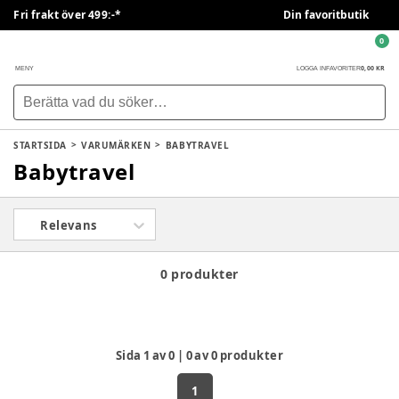
Fri frakt över 499:-*
Din favoritbutik
0
0,00 KR
MENY
LOGGA IN
FAVORITER
STARTSIDA
VARUMÄRKEN
BABYTRAVEL
Babytravel
Relevans
0 produkter
Sida
1
av
0
|
0
av
0
produkter
1