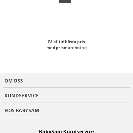
Få alltid bästa pris
med prismatchning
OM OSS
KUNDSERVICE
HOS BABYSAM
BabySam Kundservice