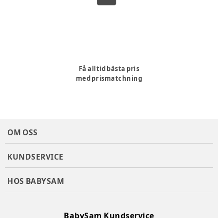
Få alltid bästa pris
med prismatchning
OM OSS
KUNDSERVICE
HOS BABYSAM
BabySam Kundservice