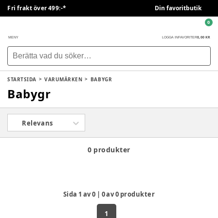
Fri frakt över 499:-*
Din favoritbutik
0
0,00 KR
MENY
LOGGA IN
FAVORITER
STARTSIDA
VARUMÄRKEN
BABYGR
Babygr
Relevans
0 produkter
Sida
1
av
0
|
0
av
0
produkter
1