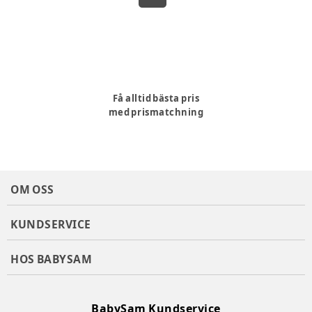
Få alltid bästa pris
med prismatchning
OM OSS
KUNDSERVICE
HOS BABYSAM
BabySam Kundservice