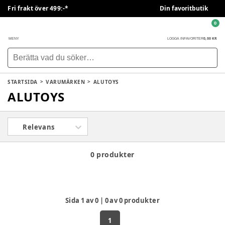
Fri frakt över 499:-*
Din favoritbutik
0
0,00 KR
MENY
LOGGA IN
FAVORITER
STARTSIDA
VARUMÄRKEN
ALUTOYS
ALUTOYS
Relevans
0 produkter
Sida
1
av
0
|
0
av
0
produkter
1