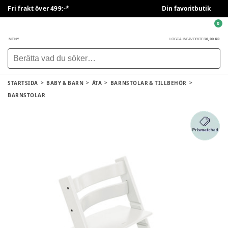
Fri frakt över 499:-*
Din favoritbutik
0
0,00 KR
MENY
LOGGA IN
FAVORITER
STARTSIDA
BABY & BARN
ÄTA
BARNSTOLAR & TILLBEHÖR
BARNSTOLAR