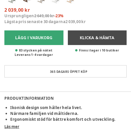
2 039,00 kr
Ursprungligen
2 649,00 kr
-
23
%
Lägsta pris senaste 30 dagarna
2 039,00 kr
LÄGG I VARUKORG
KLICKA & HÄMTA
83 stycken på nätet
Finns i lager i 10 butiker
Leverans
1
-
4
vardagar
365 DAGARS ÖPPET KÖP
PRODUKTINFORMATION
Ikonisk design som håller hela livet.
Närmare familjen vid måltiderna.
Ergonomiskt stöd för bättre komfort och utveckling.
Växer med barnet under många år.
Läs mer