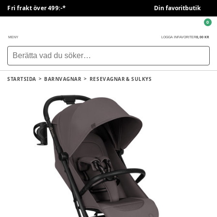
Fri frakt över 499:-*
Din favoritbutik
0
0,00 KR
MENY
LOGGA IN
FAVORITER
STARTSIDA
BARNVAGNAR
RESEVAGNAR & SULKYS