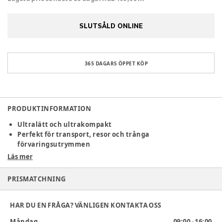
SLUTSÅLD ONLINE
365 DAGARS ÖPPET KÖP
PRODUKTINFORMATION
Ultralätt och ultrakompakt
Perfekt för transport, resor och trånga
förvaringsutrymmen
Enkel och intuitiv i vardagen
Läs mer
Enhandsmanövrering, magnetiskt bälteslås och smart
inGrip-bältessystem
PRISMATCHNING
Komfort i alla situationer
Andningsbart Dri-Seat, vattenavvisande sufflett med
UPF50+ och genomtänkt ergonomi
HAR DU EN FRÅGA? VÄNLIGEN KONTAKTA OSS
Lionelo Sia är den perfekta barnvagnen för föräldrar som vill
Måndag
09:00 - 16:00