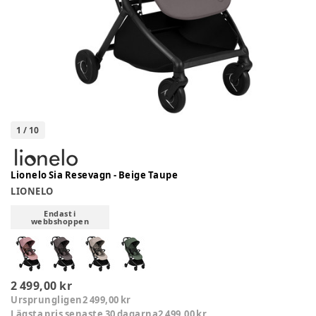
1
/
10
Lionelo Sia Resevagn - Beige Taupe
LIONELO
Endast i
webbshoppen
2 499,00 kr
Ursprungligen
2 499,00 kr
Lägsta pris senaste 30 dagarna
2 499,00 kr