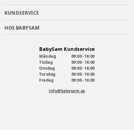
Rymlig korg med magnetisk sidoklaff
KUNDSERVICE
Medföljer:
Myggnät
HOS BABYSAM
Mugghållare
Axelrem
Färg
:
Beige
BabySam Kundservice
Producent
:
Lionelo
Måndag
09:00 - 16:00
Produktionsland
:
Kina
Tisdag
09:00 - 16:00
Artikelnummer:
385522
Onsdag
09:00 - 16:00
Torsdag
09:00 - 16:00
Fredag
09:00 - 16:00
info@babysam.se