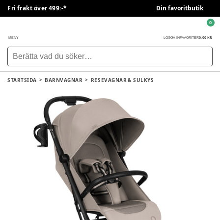
Fri frakt över 499:-*
Din favoritbutik
0
0,00 KR
MENY
LOGGA IN
FAVORITER
STARTSIDA
BARNVAGNAR
RESEVAGNAR & SULKYS