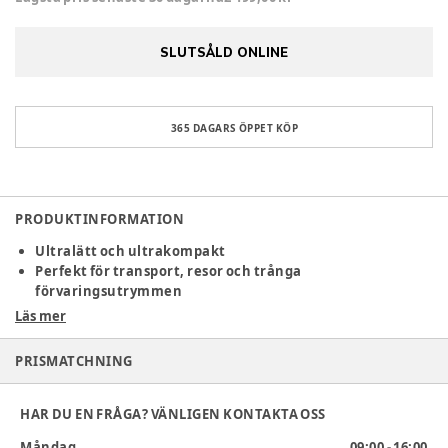
SLUTSÅLD ONLINE
365 DAGARS ÖPPET KÖP
PRODUKTINFORMATION
Ultralätt och ultrakompakt
Perfekt för transport, resor och trånga
förvaringsutrymmen
Enkel och intuitiv i vardagen
Läs mer
Enhandsmanövrering, magnetiskt bälteslås och smart
inGrip-bältessystem
PRISMATCHNING
Komfort i alla situationer
Andningsbart Dri-Seat, vattenavvisande sufflett med
UPF50+ och genomtänkt ergonomi
HAR DU EN FRÅGA? VÄNLIGEN KONTAKTA OSS
Lionelo Sia är den perfekta barnvagnen för föräldrar som vill
Måndag
09:00 - 16:00