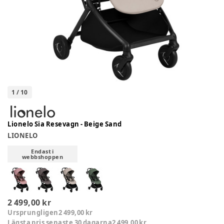
1
/
10
Lionelo Sia Resevagn - Beige Sand
LIONELO
Endast i
webbshoppen
2 499,00 kr
Ursprungligen
2 499,00 kr
Lägsta pris senaste 30 dagarna
2 499,00 kr