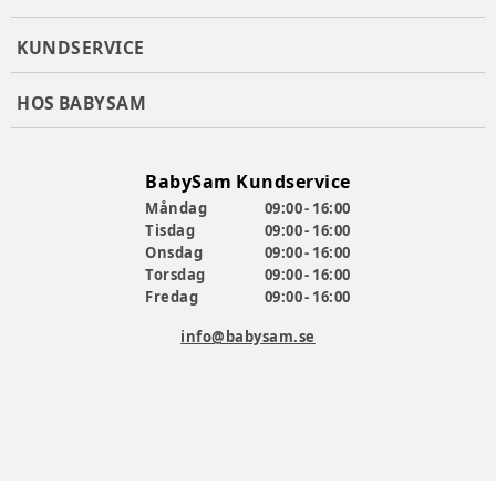
Rymlig korg med magnetisk sidoklaff
KUNDSERVICE
Medföljer:
Myggnät
HOS BABYSAM
Mugghållare
Axelrem
Producent
:
Lionelo
BabySam Kundservice
Produktionsland
:
Kina
Måndag
09:00 - 16:00
Artikelnummer:
385521
Tisdag
09:00 - 16:00
Onsdag
09:00 - 16:00
Torsdag
09:00 - 16:00
Fredag
09:00 - 16:00
info@babysam.se