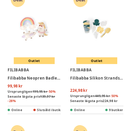
Outlet
Outlet
FILIBABBA
FILIBABBA
Filibabba Neopren Badleksak - Unicorns
Filibabba Silikon Strandset – Konfetti
99,98 kr
224,98 kr
Ursprungligen
199,95 kr
-
50
%
Ursprungligen
449,95 kr
-
50
%
Senaste lägsta pris
139,97 kr
-
28
%
Senaste lägsta pris
224,98 kr
Online
Slutsåld i butik
Online
9 butiker