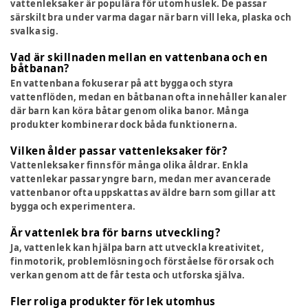
vattenleksaker är populära för utomhuslek. De passar
särskilt bra under varma dagar när barn vill leka, plaska och
svalka sig.
Vad är skillnaden mellan en vattenbana och en
båtbanan?
En vattenbana fokuserar på att bygga och styra
vattenflöden, medan en båtbanan ofta innehåller kanaler
där barn kan köra båtar genom olika banor. Många
produkter kombinerar dock båda funktionerna.
Vilken ålder passar vattenleksaker för?
Vattenleksaker finns för många olika åldrar. Enkla
vattenlekar passar yngre barn, medan mer avancerade
vattenbanor ofta uppskattas av äldre barn som gillar att
bygga och experimentera.
Är vattenlek bra för barns utveckling?
Ja, vattenlek kan hjälpa barn att utveckla kreativitet,
finmotorik, problemlösning och förståelse för orsak och
verkan genom att de får testa och utforska själva.
Fler roliga produkter för lek utomhus