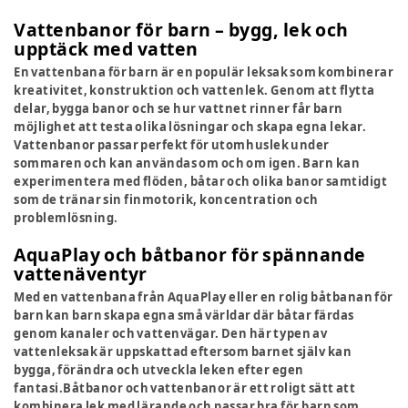
Vattenbanor för barn – bygg, lek och
upptäck med vatten
En vattenbana för barn är en populär leksak som kombinerar
kreativitet, konstruktion och vattenlek. Genom att flytta
delar, bygga banor och se hur vattnet rinner får barn
möjlighet att testa olika lösningar och skapa egna lekar.
Vattenbanor passar perfekt för utomhuslek under
sommaren och kan användas om och om igen. Barn kan
experimentera med flöden, båtar och olika banor samtidigt
som de tränar sin finmotorik, koncentration och
problemlösning.
AquaPlay och båtbanor för spännande
vattenäventyr
Med en vattenbana från AquaPlay eller en rolig båtbanan för
barn kan barn skapa egna små världar där båtar färdas
genom kanaler och vattenvägar. Den här typen av
vattenleksak är uppskattad eftersom barnet själv kan
bygga, förändra och utveckla leken efter egen
fantasi.Båtbanor och vattenbanor är ett roligt sätt att
kombinera lek med lärande och passar bra för barn som