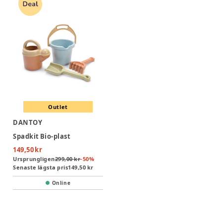
Outlet
DANTOY
Spadkit Bio-plast
149,50 kr
Ursprungligen
299,00 kr
-
50
%
Senaste lägsta pris
149,50 kr
Online