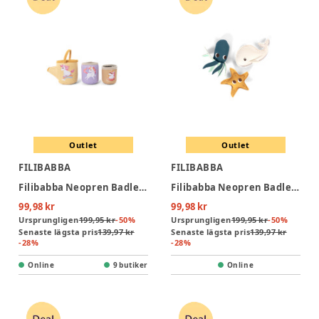
Outlet
Outlet
FILIBABBA
FILIBABBA
Filibabba Neopren Badleksak - Unicorn-Koppar
Filibabba Neopren Badleksak - Ocean Friends
99,98 kr
99,98 kr
Ursprungligen
199,95 kr
-
50
%
Ursprungligen
199,95 kr
-
50
%
Senaste lägsta pris
139,97 kr
Senaste lägsta pris
139,97 kr
-
28
%
-
28
%
Online
9 butiker
Online