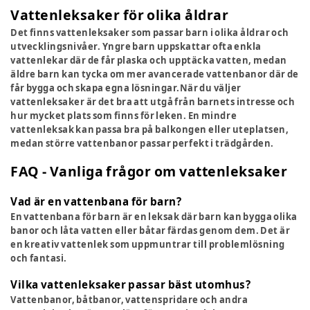
Vattenleksaker för olika åldrar
Det finns vattenleksaker som passar barn i olika åldrar och
utvecklingsnivåer. Yngre barn uppskattar ofta enkla
vattenlekar där de får plaska och upptäcka vatten, medan
äldre barn kan tycka om mer avancerade vattenbanor där de
får bygga och skapa egna lösningar.När du väljer
vattenleksaker är det bra att utgå från barnets intresse och
hur mycket plats som finns för leken. En mindre
vattenleksak kan passa bra på balkongen eller uteplatsen,
medan större vattenbanor passar perfekt i trädgården.
FAQ - Vanliga frågor om vattenleksaker
Vad är en vattenbana för barn?
En vattenbana för barn är en leksak där barn kan bygga olika
banor och låta vatten eller båtar färdas genom dem. Det är
en kreativ vattenlek som uppmuntrar till problemlösning
och fantasi.
Vilka vattenleksaker passar bäst utomhus?
Vattenbanor, båtbanor, vattenspridare och andra