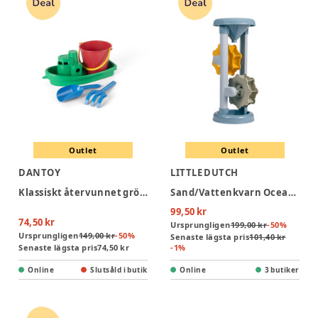
Outlet
Outlet
DANTOY
LITTLE DUTCH
Klassiskt återvunnet grönt båtset i nät
Sand/Vattenkvarn Ocean Dreams - Blue
99,50 kr
74,50 kr
Ursprungligen
199,00 kr
-
50
%
Ursprungligen
149,00 kr
-
50
%
Senaste lägsta pris
101,40 kr
Senaste lägsta pris
74,50 kr
-
1
%
Online
Slutsåld i butik
Online
3 butiker