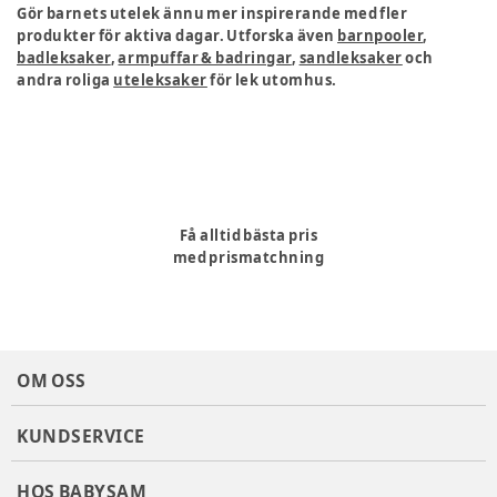
Gör barnets utelek ännu mer inspirerande med fler
produkter för aktiva dagar. Utforska även
barnpooler
,
badleksaker
,
armpuffar & badringar
,
sandleksaker
och
andra roliga
uteleksaker
för lek utomhus.
Få alltid bästa pris
med prismatchning
OM OSS
KUNDSERVICE
HOS BABYSAM