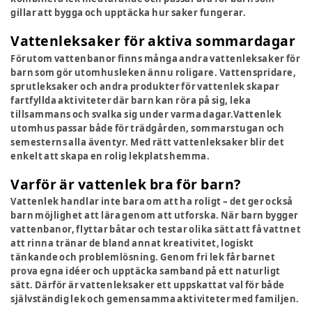
gillar att bygga och upptäcka hur saker fungerar.
Vattenleksaker för aktiva sommardagar
Förutom vattenbanor finns många andra
vattenleksaker för
barn
som gör utomhusleken ännu roligare. Vattenspridare,
sprutleksaker och andra produkter för vattenlek skapar
fartfyllda aktiviteter där barn kan röra på sig, leka
tillsammans och svalka sig under varma dagar.Vattenlek
utomhus passar både för trädgården, sommarstugan och
semesterns alla äventyr. Med rätt vattenleksaker blir det
enkelt att skapa en rolig lekplats hemma.
Varför är vattenlek bra för barn?
Vattenlek handlar inte bara om att ha roligt – det ger också
barn möjlighet att lära genom att utforska. När barn bygger
vattenbanor, flyttar båtar och testar olika sätt att få vattnet
att rinna tränar de bland annat kreativitet, logiskt
tänkande och problemlösning. Genom fri lek får barnet
prova egna idéer och upptäcka samband på ett naturligt
sätt. Därför är vattenleksaker ett uppskattat val för både
självständig lek och gemensamma aktiviteter med familjen.