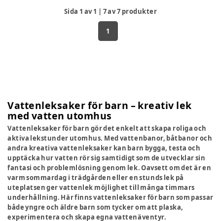
Sida
1
av
1
|
7
av
7
produkter
1
Vattenleksaker för barn – kreativ lek
med vatten utomhus
Vattenleksaker för barn gör det enkelt att skapa roliga och
aktiva lekstunder utomhus. Med vattenbanor, båtbanor och
andra kreativa vattenleksaker kan barn bygga, testa och
upptäcka hur vatten rör sig samtidigt som de utvecklar sin
fantasi och problemlösning genom lek. Oavsett om det är en
varm sommardag i trädgården eller en stunds lek på
uteplatsen ger vattenlek möjlighet till många timmars
underhållning. Här finns vattenleksaker för barn som passar
både yngre och äldre barn som tycker om att plaska,
experimentera och skapa egna vattenäventyr.