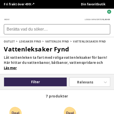
Fri frakt över 499:-*
Din favoritbutik
0
0,00 KR
MENY
LOGGA IN
FAVORITER
OUTLET
LEKSAKER FYND
VATTENLEK FYND
VATTENLEKSAKER FYND
Vattenleksaker Fynd
Låt vattenleken ta fart med roliga vattenleksaker för barn!
Här hittar du vattenbanor, båtbanor, vattenspridare och
andra vattenleksaker som inspirerar till lek och många
Läs mer
timmars plaskande vattenlek utomhus. Perfekt för varma
sommardagar fyllda med lek, upptäckarglädje och rörelse.
Filter
Relevans
7 produkter