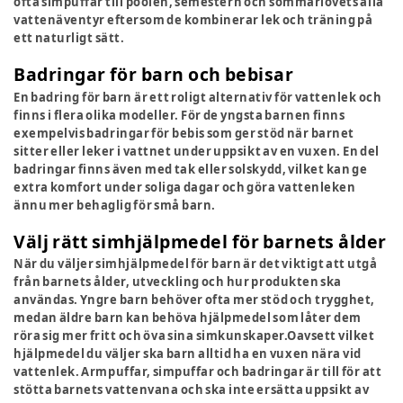
ofta simpuffar till poolen, semestern och sommarlovets alla
vattenäventyr eftersom de kombinerar lek och träning på
ett naturligt sätt.
Badringar för barn och bebisar
En badring för barn är ett roligt alternativ för vattenlek och
finns i flera olika modeller. För de yngsta barnen finns
exempelvis badringar för bebis som ger stöd när barnet
sitter eller leker i vattnet under uppsikt av en vuxen. En del
badringar finns även med tak eller solskydd, vilket kan ge
extra komfort under soliga dagar och göra vattenleken
ännu mer behaglig för små barn.
Välj rätt simhjälpmedel för barnets ålder
När du väljer simhjälpmedel för barn är det viktigt att utgå
från barnets ålder, utveckling och hur produkten ska
användas. Yngre barn behöver ofta mer stöd och trygghet,
medan äldre barn kan behöva hjälpmedel som låter dem
röra sig mer fritt och öva sina simkunskaper.Oavsett vilket
hjälpmedel du väljer ska barn alltid ha en vuxen nära vid
vattenlek. Armpuffar, simpuffar och badringar är till för att
stötta barnets vattenvana och ska inte ersätta uppsikt av