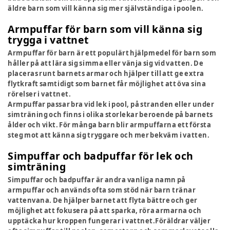
äldre barn som vill känna sig mer självständiga i poolen.
Armpuffar för barn som vill känna sig
trygga i vattnet
Armpuffar för barn är ett populärt hjälpmedel för barn som
håller på att lära sig simma eller vänja sig vid vatten. De
placeras runt barnets armar och hjälper till att ge extra
flytkraft samtidigt som barnet får möjlighet att öva sina
rörelser i vattnet.
Armpuffar passar bra vid lek i pool, på stranden eller under
simträning och finns i olika storlekar beroende på barnets
ålder och vikt. För många barn blir armpuffarna ett första
steg mot att känna sig tryggare och mer bekväm i vatten.
Simpuffar och badpuffar för lek och
simträning
Simpuffar och badpuffar är andra vanliga namn på
armpuffar och används ofta som stöd när barn tränar
vattenvana. De hjälper barnet att flyta bättre och ger
möjlighet att fokusera på att sparka, röra armarna och
upptäcka hur kroppen fungerar i vattnet.Föräldrar väljer