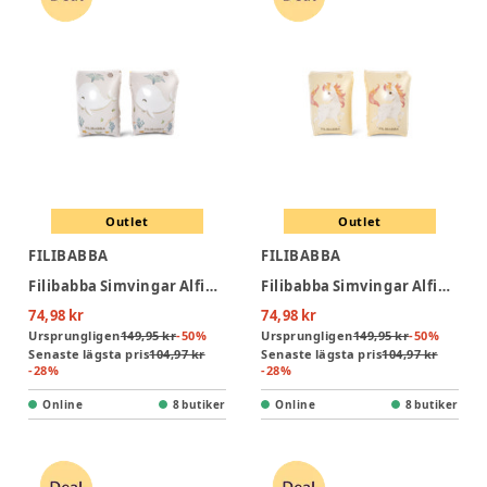
Outlet
Outlet
FILIBABBA
FILIBABBA
Filibabba Simvingar Alfie - Christian's Whale Tales
Filibabba Simvingar Alfie - Unicorn Shores
74,98 kr
74,98 kr
Ursprungligen
149,95 kr
-
50
%
Ursprungligen
149,95 kr
-
50
%
Senaste lägsta pris
104,97 kr
Senaste lägsta pris
104,97 kr
-
28
%
-
28
%
Online
8 butiker
Online
8 butiker