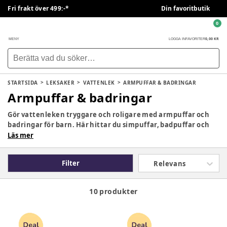
Fri frakt över 499:-*
Din favoritbutik
0
0,00 KR
MENY
LOGGA IN
FAVORITER
STARTSIDA
LEKSAKER
VATTENLEK
ARMPUFFAR & BADRINGAR
Armpuffar & badringar
Gör vattenleken tryggare och roligare med armpuffar och
badringar för barn. Här hittar du simpuffar, badpuffar och
badringar för bebisar och barn som hjälper små
Läs mer
vattenälskare att känna sig säkrare i vattnet – perfekta för
lek, simträning och härliga stunder vid poolen och stranden.
Filter
Relevans
10 produkter