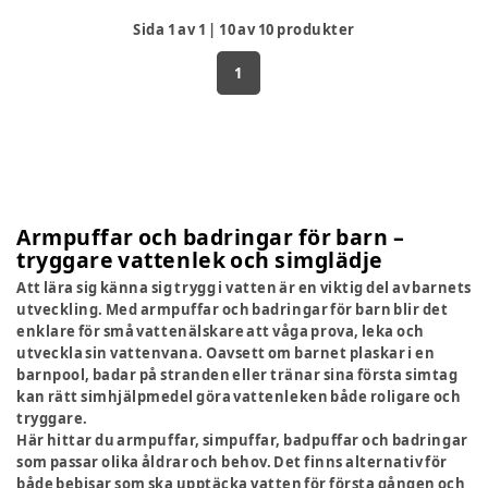
Sida
1
av
1
|
10
av
10
produkter
1
Armpuffar och badringar för barn –
tryggare vattenlek och simglädje
Att lära sig känna sig trygg i vatten är en viktig del av barnets
utveckling. Med armpuffar och badringar för barn blir det
enklare för små vattenälskare att våga prova, leka och
utveckla sin vattenvana. Oavsett om barnet plaskar i en
barnpool, badar på stranden eller tränar sina första simtag
kan rätt simhjälpmedel göra vattenleken både roligare och
tryggare.
Här hittar du armpuffar, simpuffar, badpuffar och badringar
som passar olika åldrar och behov. Det finns alternativ för
både bebisar som ska upptäcka vatten för första gången och