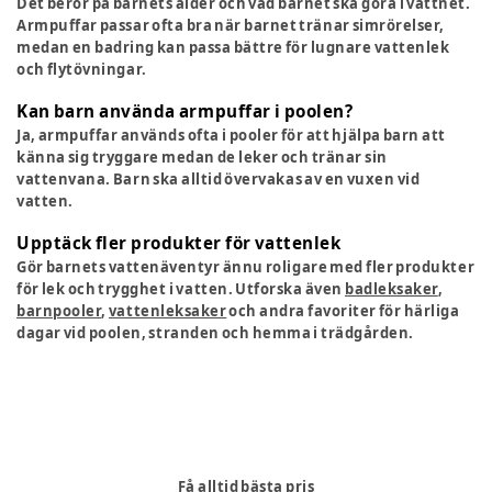
Det beror på barnets ålder och vad barnet ska göra i vattnet.
Armpuffar passar ofta bra när barnet tränar simrörelser,
medan en badring kan passa bättre för lugnare vattenlek
och flytövningar.
Kan barn använda armpuffar i poolen?
Ja, armpuffar används ofta i pooler för att hjälpa barn att
känna sig tryggare medan de leker och tränar sin
vattenvana. Barn ska alltid övervakas av en vuxen vid
vatten.
Upptäck fler produkter för vattenlek
Gör barnets vattenäventyr ännu roligare med fler produkter
för lek och trygghet i vatten. Utforska även
badleksaker
,
barnpooler
,
vattenleksaker
och andra favoriter för härliga
dagar vid poolen, stranden och hemma i trädgården.
Få alltid bästa pris