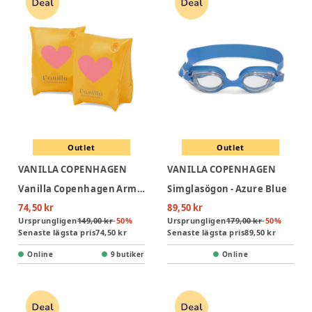
Outlet
Outlet
VANILLA COPENHAGEN
VANILLA COPENHAGEN
Vanilla Copenhagen Armpuffar - Neon Hearts
Simglasögon - Azure Blue
74,50 kr
89,50 kr
Ursprungligen
149,00 kr
-
50
%
Ursprungligen
179,00 kr
-
50
%
Senaste lägsta pris
74,50 kr
Senaste lägsta pris
89,50 kr
Online
9 butiker
Online