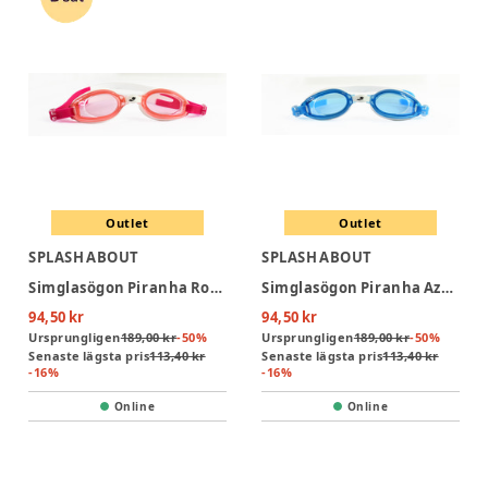
Outlet
Outlet
SPLASH ABOUT
SPLASH ABOUT
Simglasögon Piranha Rose Junior 6-14 år
Simglasögon Piranha Azure Junior 6-14 år
94,50 kr
94,50 kr
Ursprungligen
189,00 kr
-
50
%
Ursprungligen
189,00 kr
-
50
%
Senaste lägsta pris
113,40 kr
Senaste lägsta pris
113,40 kr
-
16
%
-
16
%
Online
Online