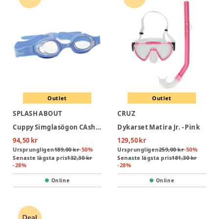
Outlet
Outlet
SPLASH ABOUT
CRUZ
Cuppy Simglasögon CAshmere- Infant 2-6 years
Dykarset Matira Jr. - Pink
94,50 kr
129,50 kr
Ursprungligen
189,00 kr
-
50
%
Ursprungligen
259,00 kr
-
50
%
Senaste lägsta pris
132,30 kr
Senaste lägsta pris
181,30 kr
-
28
%
-
28
%
Online
Online