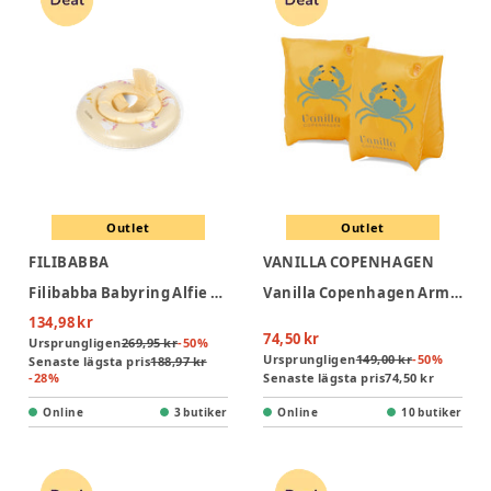
Outlet
Outlet
FILIBABBA
VANILLA COPENHAGEN
Filibabba Babyring Alfie – Unicorn Shores
Vanilla Copenhagen Armpuffar - Neon Craby
134,98 kr
74,50 kr
Ursprungligen
269,95 kr
-
50
%
Ursprungligen
149,00 kr
-
50
%
Senaste lägsta pris
188,97 kr
-
28
%
Senaste lägsta pris
74,50 kr
Online
3 butiker
Online
10 butiker