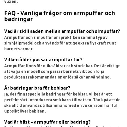
vuxen.
FAQ - Vanliga frågor om armpuffar och
badringar
Vad är skillnaden mellan armpuffar och simpuffar?
Armpuffar och simpuffar är i praktiken samma typ av
simhjälpmedel och används för att ge extra flytkraft runt
barnets armar.
Vilken ålder passar armpuffar för?
Armpuffar finns för olika åldrar och storlekar. Det är viktigt
att välja en modell som passar barnets vikt och följa
produktens rekommendationer för säker användning.
Är badringar bra för bebisar?
Ja, det finns speciella badringar för bebisar, vilket är ett
perfekt sätt introducera små barn till vatten. Tänk på att de
ska alltid användas tillsammans med en vuxen som har full
uppsikt över bebisen.
Vad är bäst – armpuffar eller badring?