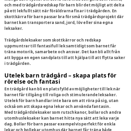
och med trädgårdsredskap för barn blir det möjligt att delta
på ett lekfullt sätt när föräldrarna fixar i trädgården. En
skottkärra för barn passar bra för små trädgårdsprojekt där
barnet kan transportera sand, jord, löv eller sina egna
leksaker.
Trädgårdsleksaker som skottkärror och redskap
uppmuntrar till fantasifull lek samtidigt som barnet får
träna motorik, samarbete och ansvar. Det kan bli allt från
att bygga en egen sandplats till att hjälpa till att flytta saker
i trädgården.
Utelek barn trädgård – skapa plats för
rörelse och fantasi
En trädgård kan bli en plats fylld av möjligheter till lek när
barnet får tillgång till roliga och stimulerande leksaker.
Utelek för barn handlar inte bara om att röra på sig, utan
också om att skapa egna lekar och använda fantasin.
Med trädgårdsleksaker som rutschkanor, bollar och andra
utomhusleksaker kan barnet hitta nya sätt att leka varje
dag. Bollar för barn passar exempelvis perfekt för enkla
lekar och bollekar utomhus där barnet får träna både