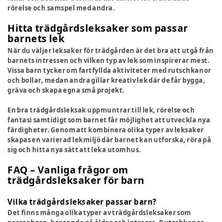
rörelse och samspel med andra.
Hitta trädgårdsleksaker som passar
barnets lek
När du väljer leksaker för trädgården är det bra att utgå från
barnets intressen och vilken typ av lek som inspirerar mest.
Vissa barn tycker om fartfyllda aktiviteter med rutschkanor
och bollar, medan andra gillar kreativ lek där de får bygga,
gräva och skapa egna små projekt.
En bra trädgårdsleksak uppmuntrar till lek, rörelse och
fantasi samtidigt som barnet får möjlighet att utveckla nya
färdigheter. Genom att kombinera olika typer av leksaker
skapas en varierad lekmiljö där barnet kan utforska, röra på
sig och hitta nya sätt att leka utomhus.
FAQ – Vanliga frågor om
trädgårdsleksaker för barn
Vilka trädgårdsleksaker passar barn?
Det finns många olika typer av trädgårdsleksaker som