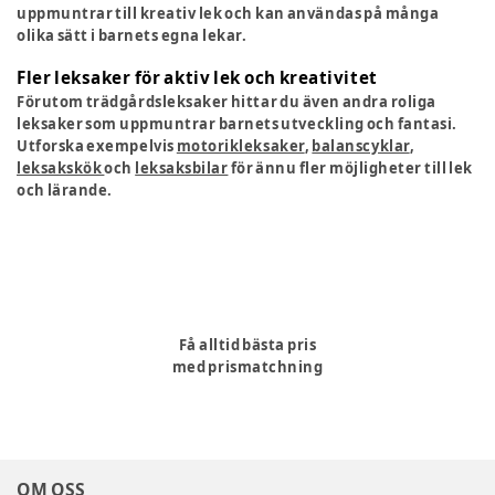
uppmuntrar till kreativ lek och kan användas på många
olika sätt i barnets egna lekar.
Fler leksaker för aktiv lek och kreativitet
Förutom trädgårdsleksaker hittar du även andra roliga
leksaker som uppmuntrar barnets utveckling och fantasi.
Utforska exempelvis
motorikleksaker
,
balanscyklar
,
leksakskök
och
leksaksbilar
för ännu fler möjligheter till lek
och lärande.
Få alltid bästa pris
med prismatchning
OM OSS