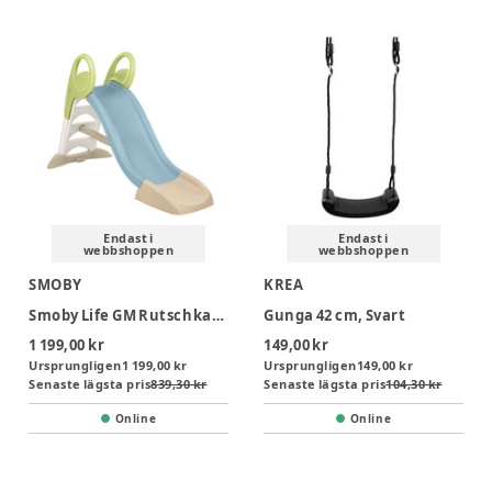
Endast i
Endast i
webbshoppen
webbshoppen
SMOBY
KREA
Smoby Life GM Rutschkana Med Vattenanslutning
Gunga 42 cm, Svart
1 199,00 kr
149,00 kr
Ursprungligen
1 199,00 kr
Ursprungligen
149,00 kr
Senaste lägsta pris
839,30 kr
Senaste lägsta pris
104,30 kr
Online
Online