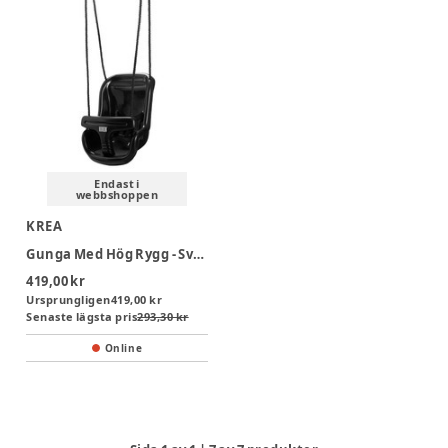
Endast i
webbshoppen
KREA
Gunga Med Hög Rygg - Svart
419,00 kr
Ursprungligen
419,00 kr
Senaste lägsta pris
293,30 kr
Online