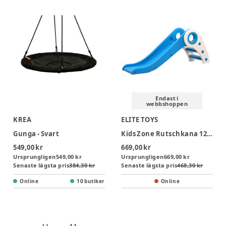
Endast i
webbshoppen
KREA
ELITE TOYS
Gunga - Svart
Kids Zone Rutschkana 120 Blå
549,00 kr
669,00 kr
Ursprungligen
549,00 kr
Ursprungligen
669,00 kr
Senaste lägsta pris
384,30 kr
Senaste lägsta pris
468,30 kr
Online
10 butiker
Online