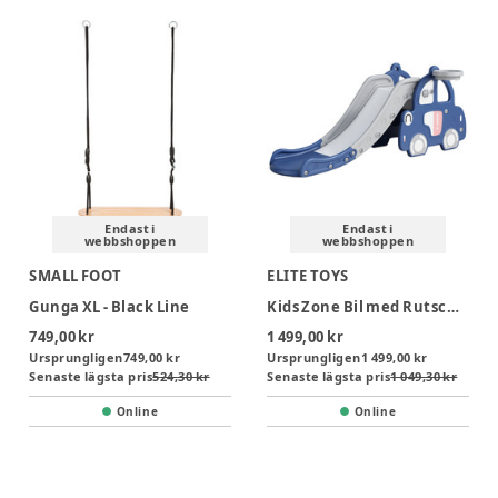
Endast i
Endast i
webbshoppen
webbshoppen
SMALL FOOT
ELITE TOYS
Gunga XL - Black Line
Kids Zone Bil med Rutschkana basket
749,00 kr
1 499,00 kr
Ursprungligen
749,00 kr
Ursprungligen
1 499,00 kr
Senaste lägsta pris
524,30 kr
Senaste lägsta pris
1 049,30 kr
Online
Online