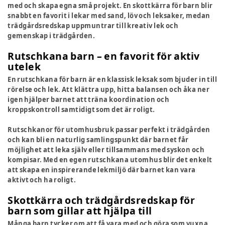
med och skapa egna små projekt. En skottkärra för barn blir
snabbt en favorit i lekar med sand, löv och leksaker, medan
trädgårdsredskap uppmuntrar till kreativ lek och
gemenskap i trädgården.
Rutschkana barn – en favorit för aktiv
utelek
En rutschkana för barn är en klassisk leksak som bjuder in till
rörelse och lek. Att klättra upp, hitta balansen och åka ner
igen hjälper barnet att träna koordination och
kroppskontroll samtidigt som det är roligt.
Rutschkanor för utomhusbruk passar perfekt i trädgården
och kan bli en naturlig samlingspunkt där barnet får
möjlighet att leka själv eller tillsammans med syskon och
kompisar. Med en egen rutschkana utomhus blir det enkelt
att skapa en inspirerande lekmiljö där barnet kan vara
aktivt och ha roligt.
Skottkärra och trädgårdsredskap för
barn som gillar att hjälpa till
Många barn tycker om att få vara med och göra som vuxna,