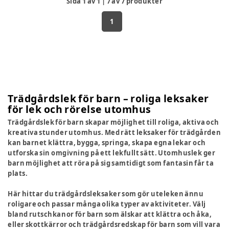
Sida
1
av
1
|
7
av
7
produkter
1
Trädgårdslek för barn – roliga leksaker
för lek och rörelse utomhus
Trädgårdslek för barn skapar möjlighet till roliga, aktiva och
kreativa stunder utomhus. Med rätt leksaker för trädgården
kan barnet klättra, bygga, springa, skapa egna lekar och
utforska sin omgivning på ett lekfullt sätt. Utomhuslek ger
barn möjlighet att röra på sig samtidigt som fantasin får ta
plats.
Här hittar du trädgårdsleksaker som gör uteleken ännu
roligare och passar många olika typer av aktiviteter. Välj
bland rutschkanor för barn som älskar att klättra och åka,
eller skottkärror och trädgårdsredskap för barn som vill vara