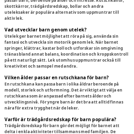
passar barn, beroende på ålder och intresse. Rutschkanor,
skottkärror, trädgårdsredskap, bollar och andra
uteleksaker är populära alternativ som uppmuntrar till
aktiv lek.
Vad utvecklar barn genom utelek?
Utelek ger barnet möjlighet att röra på sig, använda sin
fantasi och utveckla sin motorik genom lek. När barnet
springer, klättrar, kastar boll och utforskar sin omgivning
tränas bland annat balans, koordination och kroppskontroll
på ett naturligt sätt. Lek utomhus uppmuntrar också till
kreativitet och samspel med andra.
Vilken ålder passar en rutschkana för barn?
En rutschkana kan passa barn i olika åldrar beroende på
modell, storlek och utformning. Det är viktigt att välja en
rutschkana som är anpassad efter barnets ålder och
utvecklingsnivå. För yngre barn är det bra att alltid finnas
nära för extra trygghet när de leker.
Varför är trädgårdsredskap för barn populära?
Trädgårdsredskap för barn gör det möjligt för barnet att
delta i enkla aktiviteter tillsammans med familjen. De