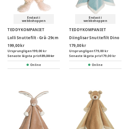
Endast i
Endast i
webbshoppen
webbshoppen
TEDDYKOMPANIET
TEDDYKOMPANIET
Lolli Snuttefilt - Grå- 29cm
Diinglisar Snuttefilt Dino
199,00 kr
179,00 kr
Ursprungligen
199,00 kr
Ursprungligen
179,00 kr
Senaste lägsta pris
139,30 kr
Senaste lägsta pris
179,00 kr
Online
Online