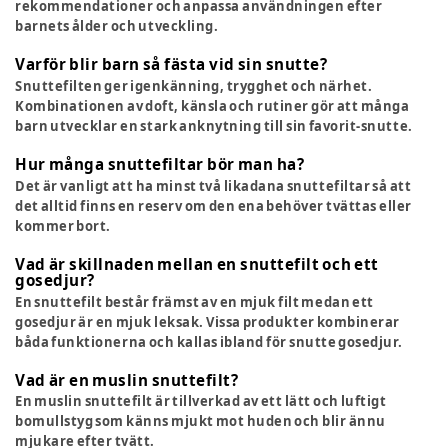
rekommendationer och anpassa användningen efter
barnets ålder och utveckling.
Varför blir barn så fästa vid sin snutte?
Snuttefilten ger igenkänning, trygghet och närhet.
Kombinationen av doft, känsla och rutiner gör att många
barn utvecklar en stark anknytning till sin favorit-snutte.
Hur många snuttefiltar bör man ha?
Det är vanligt att ha minst två likadana snuttefiltar så att
det alltid finns en reserv om den ena behöver tvättas eller
kommer bort.
Vad är skillnaden mellan en snuttefilt och ett
gosedjur?
En snuttefilt består främst av en mjuk filt medan ett
gosedjur är en mjuk leksak. Vissa produkter kombinerar
båda funktionerna och kallas ibland för snutte gosedjur.
Vad är en muslin snuttefilt?
En muslin snuttefilt är tillverkad av ett lätt och luftigt
bomullstyg som känns mjukt mot huden och blir ännu
mjukare efter tvätt.