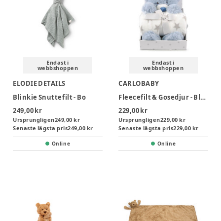
Endast i
Endast i
webbshoppen
webbshoppen
ELODIE DETAILS
CARLOBABY
Blinkie Snuttefilt - Bo
Fleecefilt & Gosedjur - Blå Nalle
249,00 kr
229,00 kr
Ursprungligen
249,00 kr
Ursprungligen
229,00 kr
Senaste lägsta pris
249,00 kr
Senaste lägsta pris
229,00 kr
Online
Online