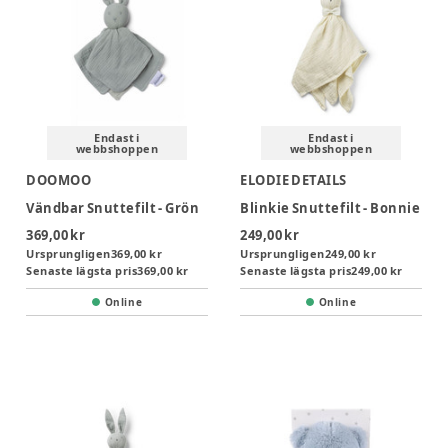
Endast i
Endast i
webbshoppen
webbshoppen
DOOMOO
ELODIE DETAILS
Vändbar Snuttefilt - Grön
Blinkie Snuttefilt - Bonnie
369,00 kr
249,00 kr
Ursprungligen
369,00 kr
Ursprungligen
249,00 kr
Senaste lägsta pris
369,00 kr
Senaste lägsta pris
249,00 kr
Online
Online