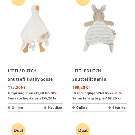
LITTLE DUTCH
LITTLE DUTCH
Snuttefilt Baby Goose
Snuttefilt Kanin
175,20 kr
199,20 kr
Ursprungligen
219,00 kr
-
20
%
Ursprungligen
249,00 kr
-
20
%
Senaste lägsta pris
175,20 kr
Senaste lägsta pris
199,20 kr
Online
9 butiker
Online
9 butiker