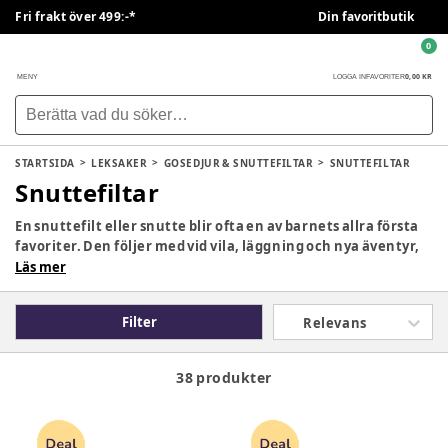
Fri frakt över 499:-*
Din favoritbutik
0
0,00 KR
MENY
LOGGA IN
FAVORITER
STARTSIDA
LEKSAKER
GOSEDJUR & SNUTTEFILTAR
SNUTTEFILTAR
Snuttefiltar
En snuttefilt eller snutte blir ofta en av barnets allra första
favoriter. Den följer med vid vila, läggning och nya äventyr,
och kan skapa trygghet genom igenkänning, doft och
Läs mer
närhet. Hos BabySam hittar du snuttefiltar och snuttar i
mjuka material och älskade designer som passar både
Filter
Relevans
nyfödda bebisar och äldre barn.
38 produkter