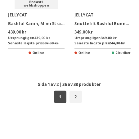
Endast i
webbshoppen
JELLYCAT
JELLYCAT
Bashful Kanin, Mimi Strawberry nusseklud
Snuttefilt Bashful Bunny - Rosa
439,00 kr
349,00 kr
Ursprungligen
439,00 kr
Ursprungligen
349,00 kr
Senaste lägsta pris
307,30 kr
Senaste lägsta pris
244,30 kr
Online
Online
2 butiker
Sida
1
av
2
|
36
av
38
produkter
1
2