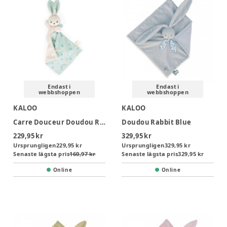
Endast i
Endast i
webbshoppen
webbshoppen
KALOO
KALOO
Carre Douceur Doudou Rabbit Citrus Bouquet 17cm
Doudou Rabbit Blue
229,95 kr
329,95 kr
Ursprungligen
229,95 kr
Ursprungligen
329,95 kr
Senaste lägsta pris
160,97 kr
Senaste lägsta pris
329,95 kr
Online
Online