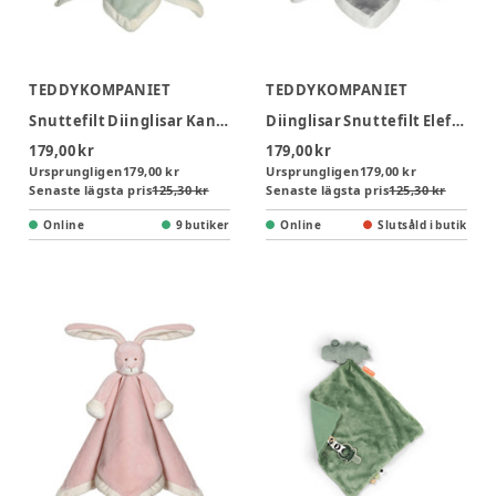
TEDDYKOMPANIET
TEDDYKOMPANIET
Snuttefilt Diinglisar Kanin - Grön
Diinglisar Snuttefilt Elefant i Grå
179,00 kr
179,00 kr
Ursprungligen
179,00 kr
Ursprungligen
179,00 kr
Senaste lägsta pris
125,30 kr
Senaste lägsta pris
125,30 kr
Online
9 butiker
Online
Slutsåld i butik