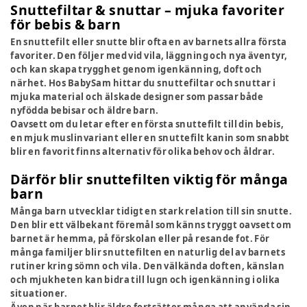
Snuttefiltar & snuttar – mjuka favoriter
för bebis & barn
En snuttefilt eller snutte blir ofta en av barnets allra första
favoriter. Den följer med vid vila, läggning och nya äventyr,
och kan skapa trygghet genom igenkänning, doft och
närhet. Hos BabySam hittar du snuttefiltar och snuttar i
mjuka material och älskade designer som passar både
nyfödda bebisar och äldre barn.
Oavsett om du letar efter en första snuttefilt till din bebis,
en mjuk muslinvariant eller en snuttefilt kanin som snabbt
blir en favorit finns alternativ för olika behov och åldrar.
Därför blir snuttefilten viktig för många
barn
Många barn utvecklar tidigt en stark relation till sin snutte.
Den blir ett välbekant föremål som känns tryggt oavsett om
barnet är hemma, på förskolan eller på resande fot. För
många familjer blir snuttefilten en naturlig del av barnets
rutiner kring sömn och vila. Den välkända doften, känslan
och mjukheten kan bidra till lugn och igenkänning i olika
situationer.
Även när barnet blir äldre fortsätter många att använda sin