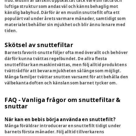
hud. Muslin är särskilt uppskattat tack vare sin lätta och
luftiga struktur som andas väl och känns behaglig mot
känslig babyhud. Därför är en muslin snuttefilt ofta ett
populärt val under årets varmare månader, samtidigt som
materialet behåller sin mjukhet och blir ännu lenare med
tiden.
Skötsel av snuttefiltar
Barnets favorit-snutte följer ofta med överallt och behöver
därför kunna tvättas regelbundet. De allra flesta
snuttefiltar kan maskintvättas, men följ alltid produktens
tvättråd för att bevara mjukheten så länge som möjligt.
Många familjer tvättar snutten varsamt för att behålla den
välbekanta doften och känslan som barnet tycker om.
FAQ - Vanliga frågor om snuttefiltar &
snuttar
När kan en bebis börja använda en snuttefilt?
Många föräldrar introducerar en snuttefilt tidigt under
barnets första månader. Följ alltid tillverkarens