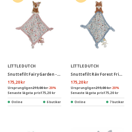
LITTLE DUTCH
LITTLE DUTCH
Snuttefilt Fairy Garden - Rosa
Snuttefilt Räv Forest Friends - Blå
175,20 kr
175,20 kr
Ursprungligen
219,00 kr
-
20
%
Ursprungligen
219,00 kr
-
20
%
Senaste lägsta pris
175,20 kr
Senaste lägsta pris
175,20 kr
Online
6 butiker
Online
7 butiker