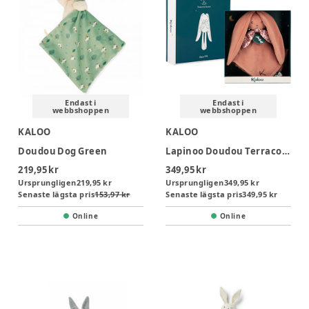
Endast i
Endast i
webbshoppen
webbshoppen
KALOO
KALOO
Doudou Dog Green
Lapinoo Doudou Terracotta
219,95 kr
349,95 kr
Ursprungligen
219,95 kr
Ursprungligen
349,95 kr
Senaste lägsta pris
153,97 kr
Senaste lägsta pris
349,95 kr
Online
Online