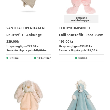
Endast i
webbshoppen
VANILLA COPENHAGEN
TEDDYKOMPANIET
Snuttefilt – Ankunge
Lolli Snuttefilt -Rosa-29cm
229,00 kr
199,00 kr
Ursprungligen
229,00 kr
Ursprungligen
199,00 kr
Senaste lägsta pris
160,30 kr
Senaste lägsta pris
199,00 kr
Online
10 butiker
Online