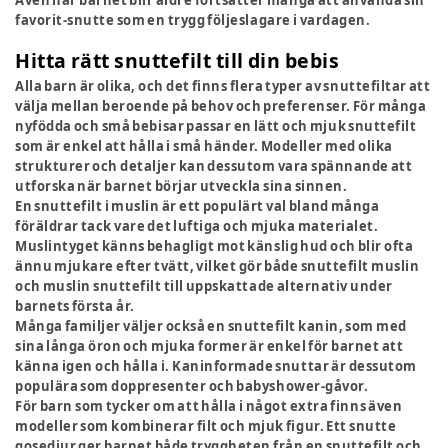
favorit-snutte som en trygg följeslagare i vardagen.
Hitta rätt snuttefilt till din bebis
Alla barn är olika, och det finns flera typer av snuttefiltar att
välja mellan beroende på behov och preferenser. För många
nyfödda och små bebisar passar en lätt och mjuk snuttefilt
som är enkel att hålla i små händer. Modeller med olika
strukturer och detaljer kan dessutom vara spännande att
utforska när barnet börjar utveckla sina sinnen.
En snuttefilt i muslin är ett populärt val bland många
föräldrar tack vare det luftiga och mjuka materialet.
Muslintyget känns behagligt mot känslig hud och blir ofta
ännu mjukare efter tvätt, vilket gör både snuttefilt muslin
och muslin snuttefilt till uppskattade alternativ under
barnets första år.
Många familjer väljer också en snuttefilt kanin, som med
sina långa öron och mjuka former är enkel för barnet att
känna igen och hålla i. Kaninformade snuttar är dessutom
populära som doppresenter och babyshower-gåvor.
För barn som tycker om att hålla i något extra finns även
modeller som kombinerar filt och mjuk figur. Ett snutte
gosedjur ger barnet både tryggheten från en snuttefilt och