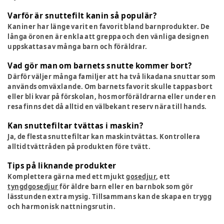
Varför är snuttefilt kanin så populär?
Kaniner har länge varit en favorit bland barnprodukter. De
långa öronen är enkla att greppa och den vänliga designen
uppskattas av många barn och föräldrar.
Vad gör man om barnets snutte kommer bort?
Därför väljer många familjer att ha två likadana snuttar som
används omväxlande. Om barnets favorit skulle tappas bort
eller bli kvar på förskolan, hos morföräldrarna eller under en
resa finns det då alltid en välbekant reserv nära till hands.
Kan snuttefiltar tvättas i maskin?
Ja, de flesta snuttefiltar kan maskintvättas. Kontrollera
alltid tvättråden på produkten före tvätt.
Tips på liknande produkter
Komplettera gärna med ett mjukt
gosedjur
, ett
tyngdgosedjur
för äldre barn eller en barnbok som gör
lässtunden extra mysig. Tillsammans kan de skapa en trygg
och harmonisk nattningsrutin.