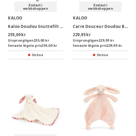
Endast i
Endast i
webbshoppen
webbshoppen
KALOO
KALOO
Kaloo Doudou Snuttefilt - Cat Lilac
Carre Douceur Doudou Bear Leaves Of Love 17cm
255,00 kr
229,95 kr
Ursprungligen
255,00 kr
Ursprungligen
229,95 kr
Senaste lägsta pris
255,00 kr
Senaste lägsta pris
229,95 kr
Online
Online