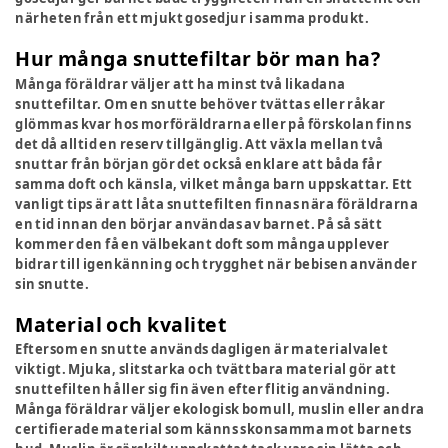
närheten från ett mjukt gosedjur i samma produkt.
Hur många snuttefiltar bör man ha?
Många föräldrar väljer att ha minst två likadana
snuttefiltar. Om en snutte behöver tvättas eller råkar
glömmas kvar hos morföräldrarna eller på förskolan finns
det då alltid en reserv tillgänglig. Att växla mellan två
snuttar från början gör det också enklare att båda får
samma doft och känsla, vilket många barn uppskattar. Ett
vanligt tips är att låta snuttefilten finnas nära föräldrarna
en tid innan den börjar användas av barnet. På så sätt
kommer den få en välbekant doft som många upplever
bidrar till igenkänning och trygghet när bebisen använder
sin snutte.
Material och kvalitet
Eftersom en snutte används dagligen är materialvalet
viktigt. Mjuka, slitstarka och tvättbara material gör att
snuttefilten håller sig fin även efter flitig användning.
Många föräldrar väljer ekologisk bomull, muslin eller andra
certifierade material som känns skonsamma mot barnets