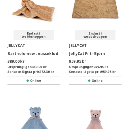
Endast i
Endast i
webbshoppen
webbshoppen
JELLYCAT
JELLYCAT
Bartholomew , nusseklud
JellyCat Filt - Björn
389,00 kr
959,95 kr
Ursprungligen
389,00 kr
Ursprungligen
959,95 kr
Senaste lägsta pris
272,30 kr
Senaste lägsta pris
959,95 kr
Online
Online