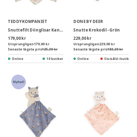
TEDDYKOMPANIET
DONE BY DEER
Snuttefilt Diinglisar Kanin - Rosa
Snutte Krokodil - Grön
179,00 kr
229,00 kr
Ursprungligen
179,00 kr
Ursprungligen
229,00 kr
Senaste lägsta pris
125,30 kr
Senaste lägsta pris
183,20 kr
Online
10 butiker
Online
Slutsåld i butik