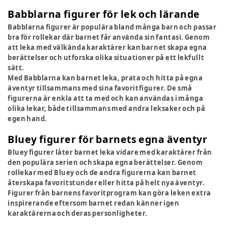
Babblarna figurer för lek och lärande
Babblarna figurer är populära bland många barn och passar
bra för rollekar där barnet får använda sin fantasi. Genom
att leka med välkända karaktärer kan barnet skapa egna
berättelser och utforska olika situationer på ett lekfullt
sätt.
Med Babblarna kan barnet leka, prata och hitta på egna
äventyr tillsammans med sina favoritfigurer. De små
figurerna är enkla att ta med och kan användas i många
olika lekar, både tillsammans med andra leksaker och på
egen hand.
Bluey figurer för barnets egna äventyr
Bluey figurer låter barnet leka vidare med karaktärer från
den populära serien och skapa egna berättelser. Genom
rollekar med Bluey och de andra figurerna kan barnet
återskapa favoritstunder eller hitta på helt nya äventyr.
Figurer från barnens favoritprogram kan göra leken extra
inspirerande eftersom barnet redan känner igen
karaktärerna och deras personligheter.