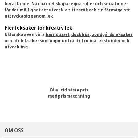
berättande. När barnet skapar egna roller och situationer
får det möjlighet att utveckla sitt språk och sin förmåga att
uttrycka sig genom lek.
Fler leksaker för kreativ lek
Utforska även våra
barnpussel
,
dockhus
,
bondgårdsleksaker
och
uteleksaker
som uppmuntrar till roliga lekstunder och
utveckling.
Få alltid bästa pris
med prismatchning
OM OSS