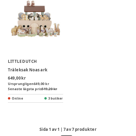
LITTLE DUTCH
Träleksak Noas ark
649,00 kr
Ursprungligen
649,00 kr
Senaste lägsta pris
519,20 kr
Online
3 butiker
Sida
1
av
1
|
7
av
7
produkter