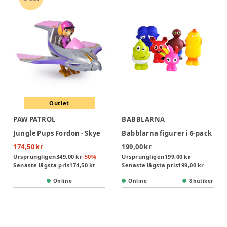
Outlet
PAW PATROL
BABBLARNA
Jungle Pups Fordon - Skye
Babblarna figurer i 6-pack
174,50 kr
199,00 kr
Ursprungligen
349,00 kr
-
50
%
Ursprungligen
199,00 kr
Senaste lägsta pris
174,50 kr
Senaste lägsta pris
199,00 kr
Online
Online
8 butiker