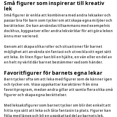
Små figurer som inspirerar till kreativ
lek
Små figurer är enkla att kombinera med andra leksaker och
passar bra för barn som tycker om att skapa egna miljöer och
berättelser. De kan användas tillsammans med exempelvis
dockhus, byggsatser eller andra lekvärldar för att göra leken
ännu mer varierad.
Genom att skapa olika roller och situationer får barnet
möjlighet att använda sin fantasi och utveckla sitt eget sätt
att leka. En liten figur kan bli en hjälte, en vän eller en del av
en helt ny värld där barnet bestämmer vad som händer.
Favoritfigurer för barnets egna lekar
Barn tycker ofta om att leka med figurer som de känner igen
och tycker om. Vissa uppskattar karaktärer från sina
favoritprogram, medan andra gillar att samla flera olika små
figurer och skapa egna berättelser.
Med leksaksfigurer som barnet tycker om blir det enkelt att
hitta nya sätt att leka och låta fantasin ta plats. Figurer kan
följa med länge och bli en uppskattad del av barnets lek.