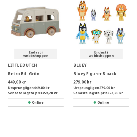
Endast i
Endast i
webbshoppen
webbshoppen
LITTLE DUTCH
BLUEY
Retro Bil - Grön
Bluey Figurer 8-pack
449,00 kr
279,00 kr
Ursprungligen
449,00 kr
Ursprungligen
279,00 kr
Senaste lägsta pris
359,20 kr
Senaste lägsta pris
223,20 kr
Online
Online