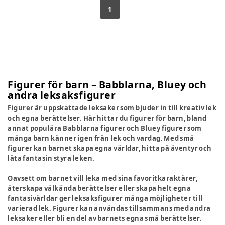
1
Figurer för barn – Babblarna, Bluey och
andra leksaksfigurer
Figurer är uppskattade leksaker som bjuder in till kreativ lek
och egna berättelser. Här hittar du figurer för barn, bland
annat populära Babblarna figurer och Bluey figurer som
många barn känner igen från lek och vardag. Med små
figurer kan barnet skapa egna världar, hitta på äventyr och
låta fantasin styra leken.
Oavsett om barnet vill leka med sina favoritkaraktärer,
återskapa välkända berättelser eller skapa helt egna
fantasivärldar ger leksaksfigurer många möjligheter till
varierad lek. Figurer kan användas tillsammans med andra
leksaker eller bli en del av barnets egna små berättelser.