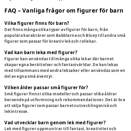
FAQ – Vanliga frågor om figurer för barn
Vilka figurer finns för barn?
Det finns många olika typer av figurer för barn, från
populära karaktärer som Babblarna och Bluey till andra små
figurer som passar för kreativ lek och rollekar.
Vad kan barn leka med figurer?
Figurer kan användas till många olika lekar där barnet
skapar egna berättelser och fantasivärldar. De kan lekas
med tillsammans med andra leksaker eller användas som en
del av egna små äventyr.
Vilken ålder passar små figurer för?
Små figurer finns i olika modeller och passar olika åldrar
beroende på utformning och rekommendationer. Det är bra
att välja figurer som passar barnets utvecklingsnivå och
lekintresse.
Vad utvecklar barn genom lek med figurer?
Lek med figurer uppmuntrar till fantasi, kreativitet och