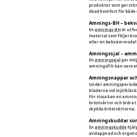
produkter som ger stör
ökad komfort för både d
Amnings-BH – bekvä
En
amnings-BH
är utfo
material som följer kr
eller en bekväm modell
Amningssjal – amm
En
amningssjal
ger möj
amningsfilt kan vara e
Amningsnappar och
Under amningsperioden
kläderna vid mjölkläck
För vissa kan en amnin
bröstvårtor och bidra 
skydda bröstvårtorna.
Amningskuddar som
En
amningskudde
hjäl
avslappnad och ergono