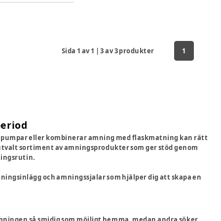
Sida
1
av
1
|
3
av
3
produkter
1
period
r, pumpar eller kombinerar amning med flaskmatning kan rätt
 utvalt sortiment av amningsprodukter som ger stöd genom
ningsrutin.
ingsinlägg och amningssjalar som hjälper dig att skapa en
öra amningen så smidig som möjligt hemma, medan andra söker