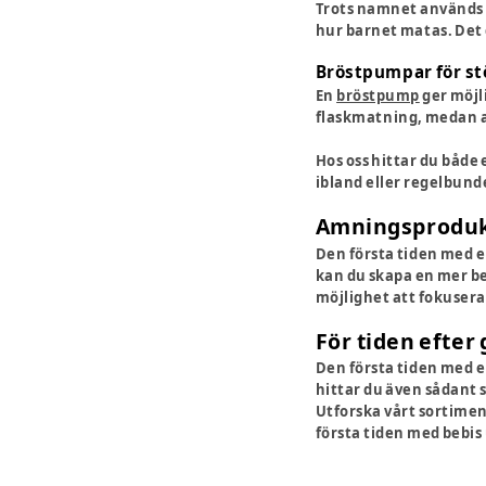
Trots namnet används 
hur barnet matas. Det
Bröstpumpar för stör
En
bröstpump
ger möjl
flaskmatning, medan an
Hos oss hittar du båd
ibland eller regelbunde
Amningsproduk
Den första tiden med e
kan du skapa en mer be
möjlighet att fokusera
För tiden efter
Den första tiden med e
hittar du även sådant 
Utforska vårt sortime
första tiden med bebi