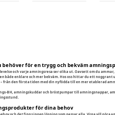
du behöver för en trygg och bekväm amnings
levelse och varje amningsresa ser olika ut. Oavsett om du amma
en både enklare och mer bekväm. Hos oss hittar du ett noggrant
 från den första tiden med din nyfödda till en mer etablerad am
ings-BH, amningskuddar och bröstpumpar till amningsnappar, amn
ingsstund.
ingsprodukter för dina behov
a behov och det finns ingen lösning som passar alla. Vissa vill g