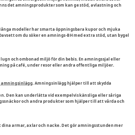
 finns det amningsprodukter som kan ge stöd, avlastning och
. Många modeller har smarta öppningsbara kupor och mjuka
 Oavsett om du söker en amnings-BH med extra stöd, utan bygel
lugn och ombonad miljö för din bebis. En amningssjal eller
ing på café, under resor eller andra offentliga miljöer.
 amningsinlägg
. Amningsinlägg hjälper till att skydda
n. Den kan underlätta vid exempelvis känsliga eller såriga
ssnäckor och andra produkter som hjälper till att vårda och
t dina armar, axlar och nacke. Det gör amningsstunden mer