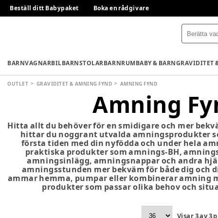
Beställ ditt Babypaket
Boka en rådgivare
BARNVAGNAR
BILBARNSTOLAR
BARNRUM
BABY & BARN
GRAVIDITET 
OUTLET
GRAVIDITET & AMNING FYND
AMNING FYND
Amning Fy
Hitta allt du behöver för en smidigare och mer bek
hittar du noggrant utvalda amningsprodukter s
första tiden med din nyfödda och under hela a
praktiska produkter som amnings-BH, amning
amningsinlägg, amningsnappar och andra hjä
amningsstunden mer bekväm för både dig och di
ammar hemma, pumpar eller kombinerar amning me
produkter som passar olika behov och situa
Visar
3
av
3
p