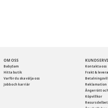
OM OSS
KUNDSERVI
BabySam
Kontakta oss
Hitta butik
Frakt & lever
Varför du ska välja oss
Betalningsvil
Jobb och karriär
Reklamation
Ångerrätt och
Köpvillkor
Resurs delbe