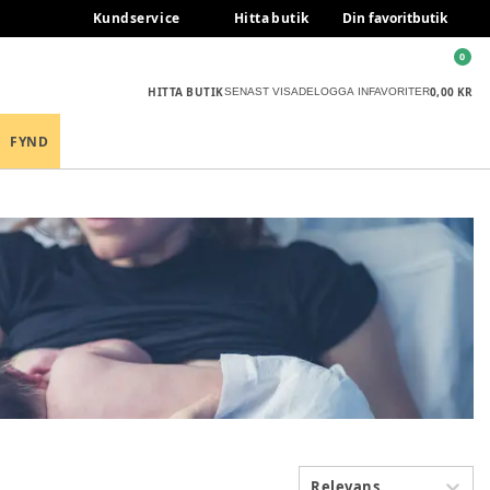
Kundservice
Hitta butik
Din favoritbutik
0
HITTA BUTIK
0,00 KR
SENAST VISADE
LOGGA IN
FAVORITER
FYND
Relevans