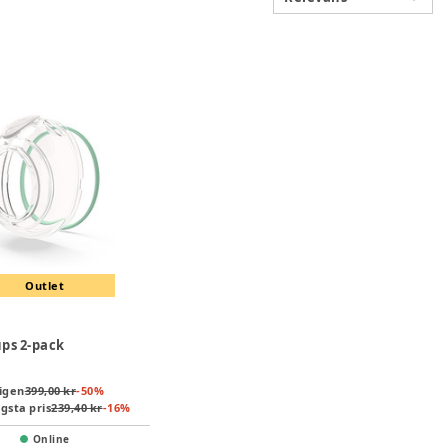
Outlet
ups 2-pack
igen
399,00 kr
-
50
%
gsta pris
239,40 kr
-
16
%
Online