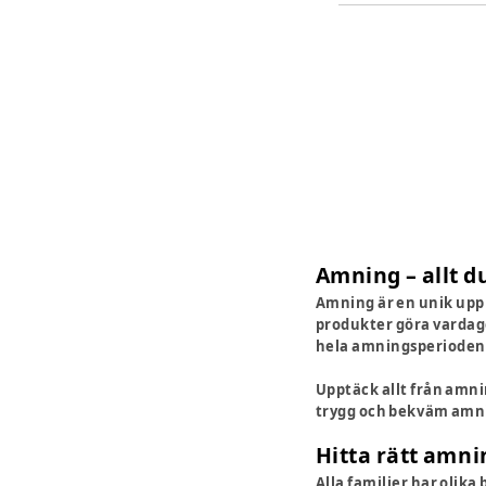
Amning – allt 
Amning är en unik upp
produkter göra vardag
hela amningsperioden –
Upptäck allt från amn
trygg och bekväm amn
Hitta rätt amn
Alla familjer har olik