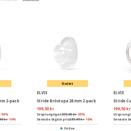
Outlet
ELVIE
ELVIE
 mm 2-pack
Stride Bröstupa 28 mm 2-pack
Stride C
199,50 kr
199,50 kr
-
50
%
Ursprungligen
399,00 kr
-
50
%
Ursprungl
40 kr
-
16
%
Senaste lägsta pris
239,40 kr
-
16
%
Senaste lä
Online