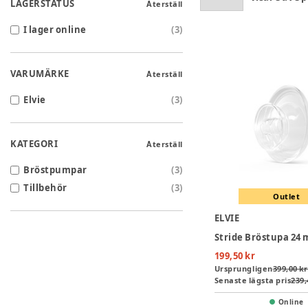
LAGERSTATUS
Återställ
I lager online
(
3
)
VARUMÄRKE
Återställ
Elvie
(
3
)
KATEGORI
Återställ
Bröstpumpar
(
3
)
Tillbehör
(
3
)
Outlet
ELVIE
Stride Bröstupa 24
199,50 kr
Ursprungligen
399,00 kr
Senaste lägsta pris
239,
Online