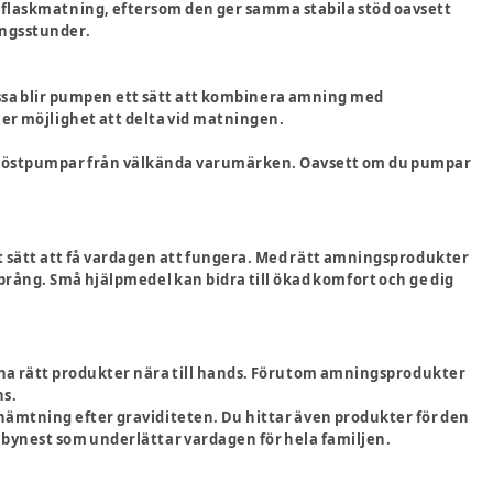
 flaskmatning, eftersom den ger samma stabila stöd oavsett
ingsstunder.
issa blir pumpen ett sätt att kombinera amning med
er möjlighet att delta vid matningen.
 bröstpumpar från välkända varumärken. Oavsett om du pumpar
et sätt att få vardagen att fungera. Med rätt amningsprodukter
rång. Små hjälpmedel kan bidra till ökad komfort och ge dig
 ha rätt produkter nära till hands. Förutom amningsprodukter
ns.
ämtning efter graviditeten. Du hittar även produkter för den
 babynest som underlättar vardagen för hela familjen.