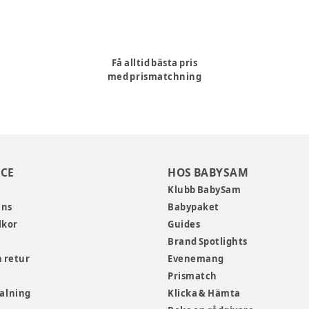
Få alltid bästa pris
med prismatchning
CE
HOS BABYSAM
Klubb BabySam
ans
Babypaket
lkor
Guides
Brand Spotlights
 retur
Evenemang
Prismatch
talning
Klicka & Hämta