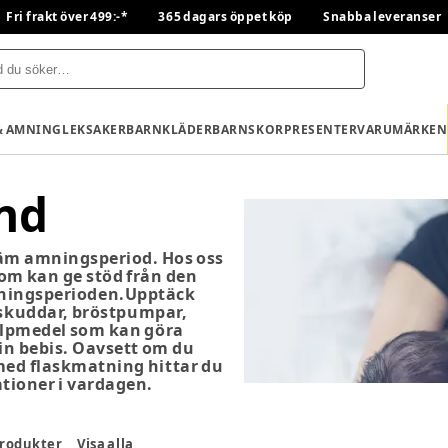
Fri frakt över 499:-*
365 dagars öppet köp
Snabba leveranser
& AMNING
LEKSAKER
BARNKLÄDER
BARNSKOR
PRESENTER
VARUMÄRKEN
nd
väm amningsperiod. Hos oss
om kan ge stöd från den
mningsperioden.Upptäck
skuddar, bröstpumpar,
lpmedel som kan göra
n bebis. Oavsett om du
d flaskmatning hittar du
tioner i vardagen.
rodukter
Visa alla