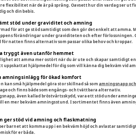
re flexibilitet när de är på språng. Oavsett hur din vardag ser ut
ig och din bebis.
mt stöd under graviditet och amning
rmad för att ge stöd samtidigt som den gör det enkelt att amma
oppens förändringar under graviditeten och efter förlossningen.
 för natten finns alternativ som passar olika behov och kroppar.
a tryggt även utanför hemmet
lighet att amma mer ostört när du är ute och skapar samtidigt en 
tt uppskattat hjälpmedel för dig som vill känna dig bekväm vid amn
 amningsinlägg för ökad komfort
 kan små hjälpmedel göra stor skillnad så som
amningsnapp och
age och finns både som engångs- och tvättbara alternativ.
gsnapp, även kallad bröstvårtsskydd, vara ett stöd under amninge
till en mer bekväm amningsstund. I sortimentet finns även amning
 ger stöd vid amning och flaskmatning
per barnet att komma upp i en bekväm höjd och avlastar samtidig
misk för er båda.