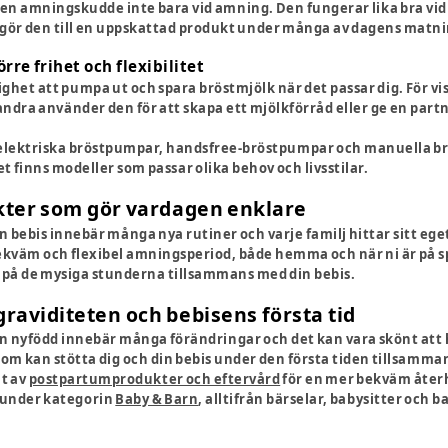
en amningskudde inte bara vid amning. Den fungerar lika bra vid
 gör den till en uppskattad produkt under många av dagens matn
re frihet och flexibilitet
ighet att pumpa ut och spara bröstmjölk när det passar dig. För v
dra använder den för att skapa ett mjölkförråd eller ge en partn
e elektriska bröstpumpar, handsfree-bröstpumpar och manuella
t finns modeller som passar olika behov och livsstilar.
ter som gör vardagen enklare
n bebis innebär många nya rutiner och varje familj hittar sitt eg
kväm och flexibel amningsperiod, både hemma och när ni är på sp
 på de mysiga stunderna tillsammans med din bebis.
 graviditeten och bebisens första tid
n nyfödd innebär många förändringar och det kan vara skönt att
som kan stötta dig och din bebis under den första tiden tillsamma
nt av
postpartumprodukter och eftervård
för en mer bekväm återh
s under kategorin
Baby & Barn
, alltifrån bärselar, babysitter och