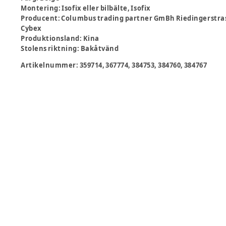
Montering
:
Isofix eller bilbälte, Isofix
Producent
:
Columbus trading partner GmBh Riedingerstra
Cybex
Produktionsland
:
Kina
Stolens riktning
:
Bakåtvänd
Artikelnummer:
359714, 367774, 384753, 384760, 384767