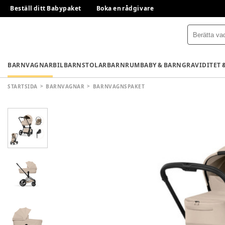
Beställ ditt Babypaket
Boka en rådgivare
BARNVAGNAR
BILBARNSTOLAR
BARNRUM
BABY & BARN
GRAVIDITET 
STARTSIDA
BARNVAGNAR
BARNVAGNSPAKET