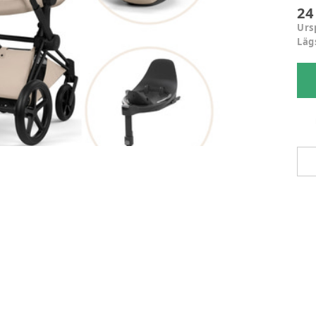
24
Urs
Läg