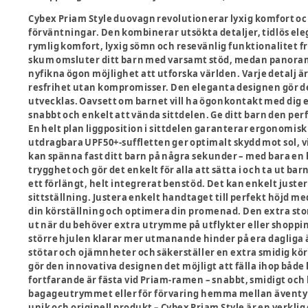
Cybex Priam Style duovagn revolutionerar lyxig komfort och
förväntningar. Den kombinerar utsökta detaljer, tidlös ele
rymlig komfort, lyxig sömn och resevänlig funktionalitet f
skum omsluter ditt barn med varsamt stöd, medan panorama- 
nyfikna ögon möjlighet att utforska världen. Varje detalj
resfrihet utan kompromisser. Den eleganta designen gör det 
utvecklas. Oavsett om barnet vill ha ögonkontakt med dig 
snabbt och enkelt att vända sittdelen. Ge ditt barn den per
En helt plan liggposition i sittdelen garanterar ergonomis
utdragbara UPF50+-suffletten ger optimalt skydd mot sol, 
kan spänna fast ditt barn på några sekunder – med bara e
trygghet och gör det enkelt för alla att sätta i och ta ut b
ett förlängt, helt integrerat benstöd. Det kan enkelt just
sittställning. Justera enkelt handtaget till perfekt höjd m
din körställning och optimera din promenad. Den extra sto
ut när du behöver extra utrymme på utflykter eller shoppi
större hjulen klarar mer utmanande hinder på era dagliga 
stötar och ojämnheter och säkerställer en extra smidig kö
gör den innovativa designen det möjligt att fälla ihop både
fortfarande är fästa vid Priam-ramen – snabbt, smidigt oc
bagageutrymmet eller för förvaring hemma mellan äventyre
unik och originell produkt – Cybex Priam Style är en verklig