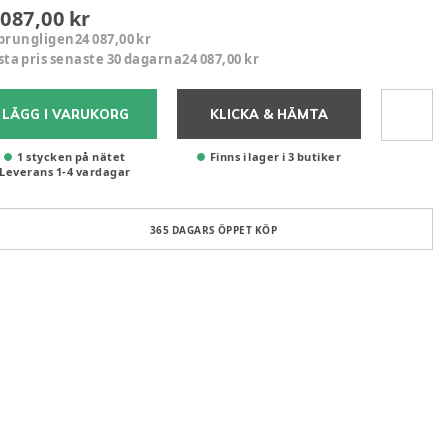
 087,00 kr
prungligen
24 087,00 kr
sta pris senaste 30 dagarna
24 087,00 kr
LÄGG I VARUKORG
KLICKA & HÄMTA
1 stycken på nätet
Finns i lager i 3 butiker
Leverans
1
-
4
vardagar
365 DAGARS ÖPPET KÖP