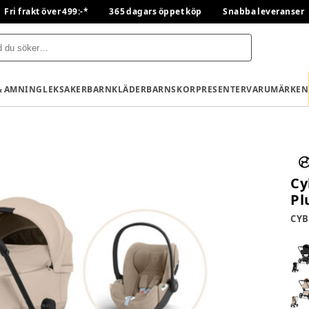
Fri frakt över 499:-*
365 dagars öppet köp
Snabba leveranser
& AMNING
LEKSAKER
BARNKLÄDER
BARNSKOR
PRESENTER
VARUMÄRKEN
Cy
Pl
CYB