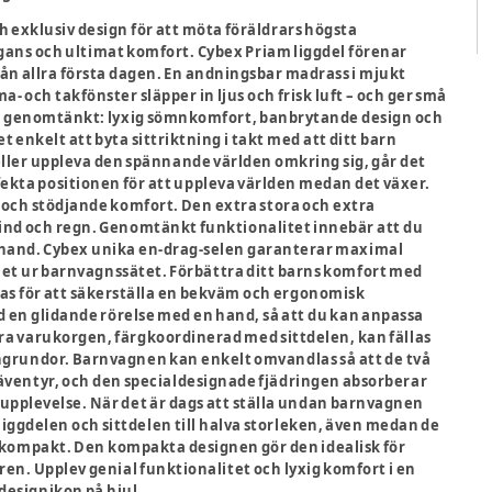
 exklusiv design för att möta föräldrars högsta
gans och ultimat komfort. Cybex Priam liggdel förenar
rån allra första dagen. En andningsbar madrass i mjukt
och takfönster släpper in ljus och frisk luft – och ger små
 är genomtänkt: lyxig sömnkomfort, banbrytande design och
enkelt att byta sittriktning i takt med att ditt barn
eller uppleva den spännande världen omkring sig, går det
fekta positionen för att uppleva världen medan det växer.
k och stödjande komfort. Den extra stora och extra
vind och regn. Genomtänkt funktionalitet innebär att du
n hand. Cybex unika en-drag-selen garanterar maximal
arnet ur barnvagnssätet. Förbättra ditt barns komfort med
eras för att säkerställa en bekväm och ergonomisk
ed en glidande rörelse med en hand, så att du kan anpassa
ra varukorgen, färgkoordinerad med sittdelen, kan fällas
ngrundor. Barnvagnen kan enkelt omvandlas så att de två
äventyr, och den specialdesignade fjädringen absorberar
rupplevelse. När det är dags att ställa undan barnvagnen
 liggdelen och sittdelen till halva storleken, även medan de
h kompakt. Den kompakta designen gör den idealisk för
n. Upplev genial funktionalitet och lyxig komfort i en
 designikon på hjul.