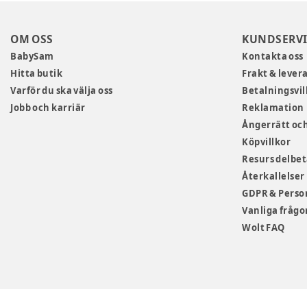
OM OSS
KUNDSERVI
BabySam
Kontakta oss
Hitta butik
Frakt & lever
Varför du ska välja oss
Betalningsvil
Jobb och karriär
Reklamation
Ångerrätt och
Köpvillkor
Resurs delbe
Återkallelser
GDPR & Perso
Vanliga frågo
Wolt FAQ