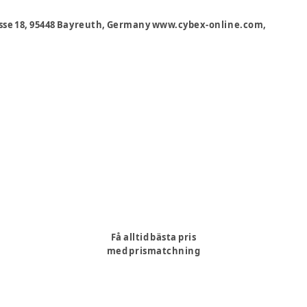
sse 18, 95448 Bayreuth, Germany www.cybex-online.com,
Få alltid bästa pris
med prismatchning