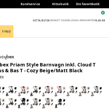
Kundservice
Hitta butik
Din favoritbutik
0
HITTA BUTIK
0,00 KR
SENAST VISADE
LOGGA IN
FAVORITER
FYND
bex Priam Style Barnvagn inkl. Cloud T
us & Bas T - Cozy Beige/Matt Black
EX