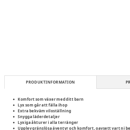
PRODUKTINFORMATION
P
Komfort som växer med ditt barn
Lyx som går att fälla ihop
Extra bekväm viloställning
Snygga läderdetaljer
Lyxiga åkturer i alla terränger
Upplev gränslösa äventyr och komfort, oavsett vart ni b