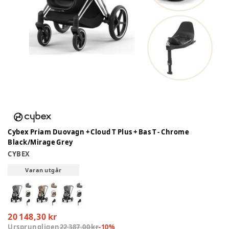
Cybex Priam Duovagn + Cloud T Plus + Bas T - Chrome
Black/Mirage Grey
CYBEX
Varan utgår
20 148,30 kr
Ursprungligen
22 387,00 kr
-
10
%