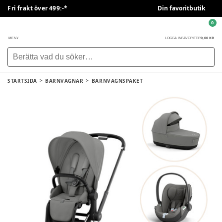
Fri frakt över 499:-*
Din favoritbutik
0
0,00 KR
MENY
LOGGA IN
FAVORITER
STARTSIDA
BARNVAGNAR
BARNVAGNSPAKET