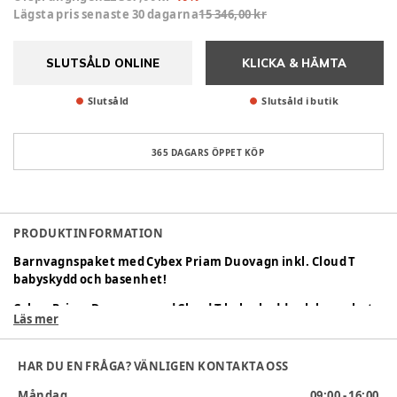
Lägsta pris senaste 30 dagarna
15 346,00 kr
SLUTSÅLD ONLINE
KLICKA & HÄMTA
Slutsåld
Slutsåld i butik
365 DAGARS ÖPPET KÖP
PRODUKTINFORMATION
Barnvagnspaket med Cybex Priam Duovagn inkl. Cloud T
babyskydd och basenhet!
Cybex Priam Duovagn med Cloud T babyskydd och basenhet
Läs mer
erbjuder en komplett och flexibel lösning för föräldrar.
Priam duovagnen har en högt placerad liggdel för bättre
kontakt med barnet och en smidig sittdel med justerbar sele
HAR DU EN FRÅGA? VÄNLIGEN KONTAKTA OSS
och möjlighet att växla mellan liggdel och babyskydd.
Måndag
09:00 - 16:00