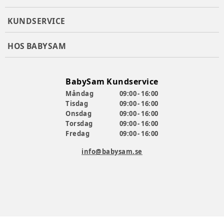
Priam duovagn:
KUNDSERVICE
Liggdelen kommer högt upp på chassit så att du får
HOS BABYSAM
närmare kontakt med din bebis
Sittdelen har en typ av sele-hantering som mer liknar
selen på en bilbarnstol med enhandsjustering genom att
dra i en rem vid grenen
BabySam Kundservice
Enkelt att växla mellan liggdel och babyskydd på chassit
Måndag
09:00 - 16:00
då de delar adapter och infästning
Tisdag
09:00 - 16:00
Bra ventilation i botten
Onsdag
09:00 - 16:00
Ficka vid fotänden på liggdelen för t.e.x.mobil, napp eller
Torsdag
09:00 - 16:00
snutte
Fredag
09:00 - 16:00
Lätt liggdel
info@babysam.se
Cybex Cloud T
- uppdateringen av den populära Cloud Z2.
Njut av ett flexibelt babyskydd som används i bilen
tillsammans med Basenhet T. Med smart
rotationsmekanism gör att babyskyddet kan vändas mot