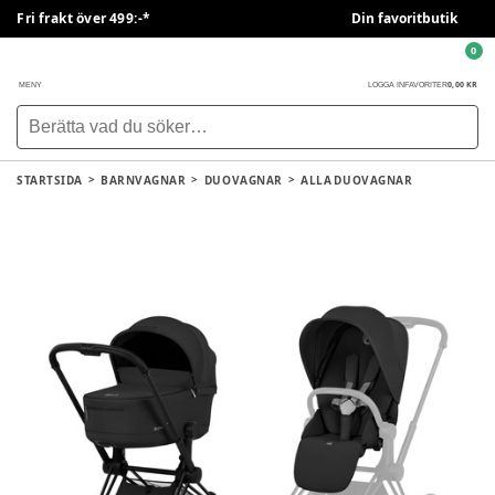
Fri frakt över 499:-*
Din favoritbutik
0
0,00 KR
MENY
LOGGA IN
FAVORITER
STARTSIDA
BARNVAGNAR
DUOVAGNAR
ALLA DUOVAGNAR