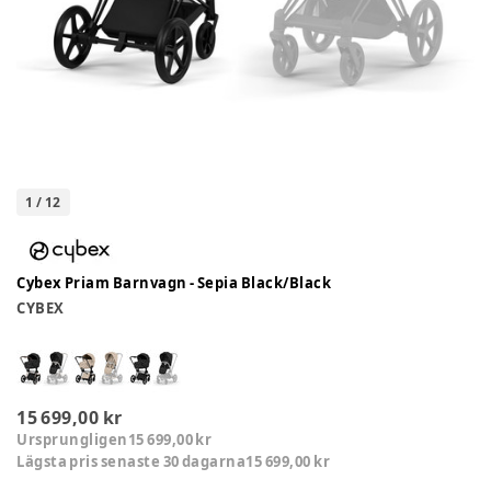
1
/
12
Cybex Priam Barnvagn - Sepia Black/Black
CYBEX
15 699,00 kr
Ursprungligen
15 699,00 kr
Lägsta pris senaste 30 dagarna
15 699,00 kr