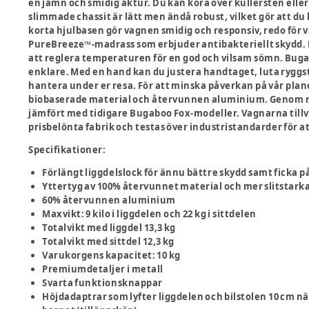
en jämn och smidig åktur. Du kan köra över kullersten eller
slimmade chassit är lätt men ändå robust, vilket gör att du
korta hjulbasen gör vagnen smidig och responsiv, redo för va
PureBreeze™️-madrass som erbjuder antibakteriellt skydd. M
att reglera temperaturen för en god och vilsam sömn. Buga
enklare. Med en hand kan du justera handtaget, luta ryggst
hantera under er resa. För att minska påverkan på vår plane
biobaserade material och återvunnen aluminium. Genom me
jämfört med tidigare Bugaboo Fox-modeller. Vagnarna tillve
prisbelönta fabrik och testas över industristandarder för a
Specifikationer:
Förlängt liggdelslock för ännu bättre skydd samt ficka p
Yttertyg av 100% återvunnet material och mer slitstark
60% återvunnen aluminium
Maxvikt: 9 kilo i liggdelen och 22 kg i sittdelen
Totalvikt med liggdel 13,3 kg
Totalvikt med sittdel 12,3 kg
Varukorgens kapacitet: 10 kg
Premiumdetaljer i metall
Svarta funktionsknappar
Höjdadaptrar som lyfter liggdelen och bilstolen 10 cm 