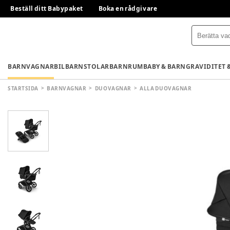
Beställ ditt Babypaket
Boka en rådgivare
BARNVAGNAR
BILBARNSTOLAR
BARNRUM
BABY & BARN
GRAVIDITET 
STARTSIDA
BARNVAGNAR
DUOVAGNAR
ALLA DUOVAGNAR