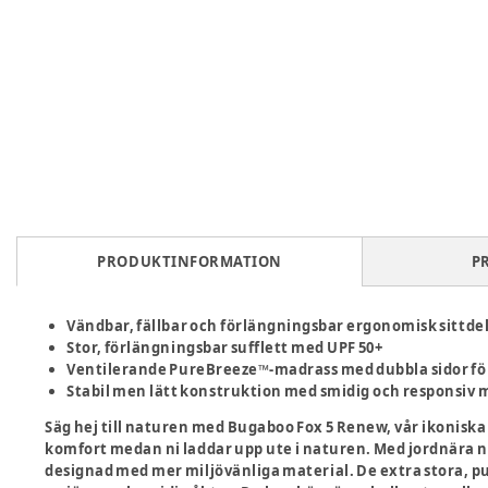
PRODUKTINFORMATION
P
Vändbar, fällbar och förlängningsbar ergonomisk sittde
Stor, förlängningsbar sufflett med UPF 50+
Ventilerande PureBreeze™-madrass med dubbla sidor fö
Stabil men lätt konstruktion med smidig och responsiv
Säg hej till naturen med Bugaboo Fox 5 Renew, vår ikoniska 
komfort medan ni laddar upp ute i naturen. Med jordnära ny
designad med mer miljövänliga material. De extra stora, p