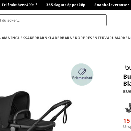
Fri frakt över 499:-*
365 dagars öppet köp
Snabba leveranser
& AMNING
LEKSAKER
BARNKLÄDER
BARNSKOR
PRESENTER
VARUMÄRKEN
Bu
Bl
BU
15
Urs