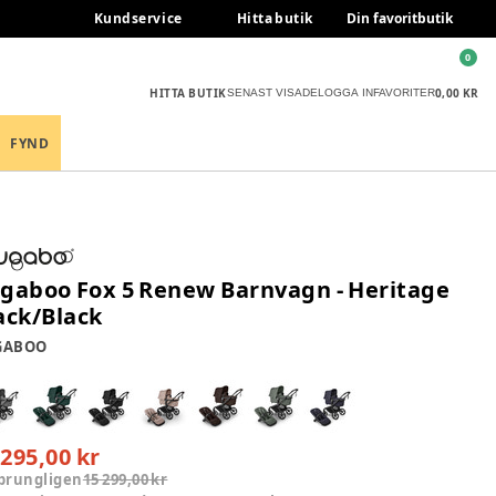
Kundservice
Hitta butik
Din favoritbutik
0
HITTA BUTIK
0,00 KR
SENAST VISADE
LOGGA IN
FAVORITER
FYND
gaboo Fox 5 Renew Barnvagn - Heritage
ack/Black
GABOO
 295,00 kr
prungligen
15 299,00 kr