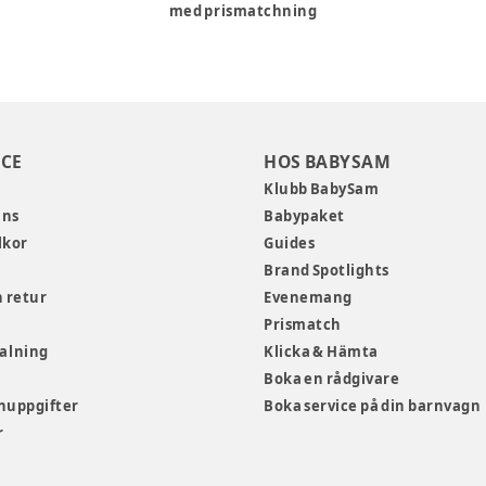
med prismatchning
CE
HOS BABYSAM
Klubb BabySam
ans
Babypaket
lkor
Guides
Brand Spotlights
 retur
Evenemang
Prismatch
talning
Klicka & Hämta
Boka en rådgivare
nuppgifter
Boka service på din barnvagn
r