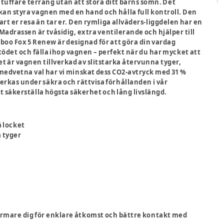
 tuffare terräng utan att störa ditt barns sömn. Det
 kan styra vagnen med en hand och hålla full kontroll. Den
rt er resa än tar er. Den rymliga allväders-liggdelen har en
adrassen är tvåsidig, extra ventilerande och hjälper till
boo Fox 5 Renew är designad för att göra din vardag
ödet och fälla ihop vagnen – perfekt när du har mycket att
t är vagnen tillverkad av slitstarka återvunna tyger,
dvetna val har vi minskat dess CO2-avtryck med 31 %
rkas under säkra och rättvisa förhållanden i vår
tt säkerställa högsta säkerhet och lång livslängd.
å locket
a tyger
närmare dig för enklare åtkomst och bättre kontakt med