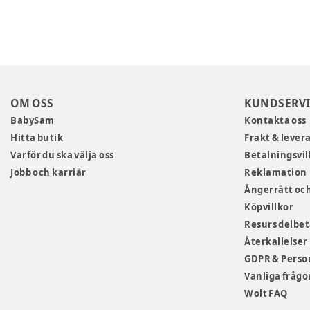
OM OSS
KUNDSERVI
BabySam
Kontakta oss
Hitta butik
Frakt & lever
Varför du ska välja oss
Betalningsvil
Jobb och karriär
Reklamation
Ångerrätt och
Köpvillkor
Resurs delbe
Återkallelser
GDPR & Perso
Vanliga frågo
Wolt FAQ