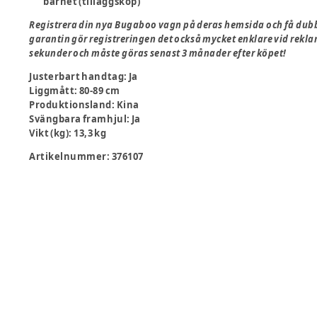
barnet (tilläggsköp)
Registrera din nya Bugaboo vagn på deras hemsida och få dubbel
garantin gör registreringen det också mycket enklare vid rekla
sekunder och måste göras senast 3 månader efter köpet!
Justerbart handtag
:
Ja
Liggmått
:
80-89 cm
Produktionsland
:
Kina
Svängbara framhjul
:
Ja
Vikt (kg)
:
13,3 kg
Artikelnummer:
376107