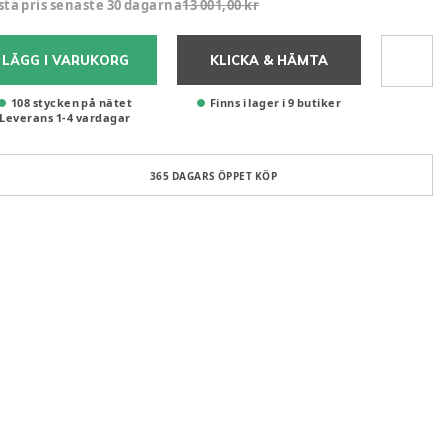
sta pris senaste 30 dagarna
13 001,00 kr
LÄGG I VARUKORG
KLICKA & HÄMTA
108 stycken på nätet
Finns i lager i 9 butiker
Leverans
1
-
4
vardagar
365 DAGARS ÖPPET KÖP