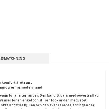
RISMATCHNING
l
r komfort året runt
 manövrering med en hand
vagn för alla terränger. Den bär ditt barn med oöverträffad
anser för en enkel och stilren look är den medvetet
unkteringsfria hjulen och den avancerade fjädringen ger