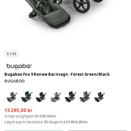
1
/
11
Bugaboo Fox 5 Renew Barnvagn - Forest Green/Black
BUGABOO
15 295,00 kr
Ursprungligen
15 299,00 kr
Lägsta pris senaste 30 dagarna
13 004,00 kr