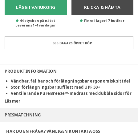
LÄGG I VARUKORG
KLICKA & HÄMTA
44 stycken på nätet
Finns i lager i 7 butiker
Leverans
1
-
4
vardagar
365 DAGARS ÖPPET KÖP
PRODUKTINFORMATION
Vändbar, fällbar och förlängningsbar ergonomisk sittdel
Stor, förlängningsbar sufflett med UPF 50+
Ventilerande PureBreeze™-madrass med dubbla sidor för
komfort året runt
Läs mer
Stabil men lätt konstruktion med smidig och responsiv
manövrering med en hand
PRISMATCHNING
Säg hej till naturen med Bugaboo Fox 5 Renew, vår ikoniska
vagn för alla terränger. Den bär ditt barn med oöverträffad
HAR DU EN FRÅGA? VÄNLIGEN KONTAKTA OSS
komfort medan ni laddar upp ute i naturen. Med jordnära