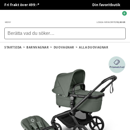
Fri frakt över 499:-*
Din favoritbutik
0
0,00 KR
MENY
LOGGA IN
FAVORITER
STARTSIDA
BARNVAGNAR
DUOVAGNAR
ALLA DUOVAGNAR