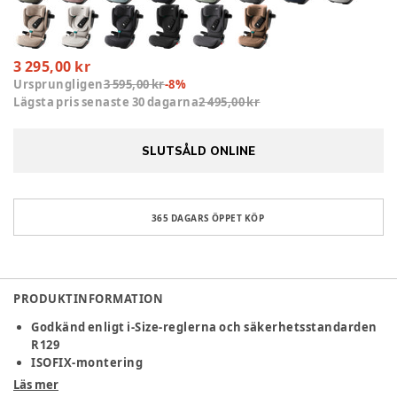
3 295,00 kr
Ursprungligen
3 595,00 kr
-
8
%
Lägsta pris senaste 30 dagarna
2 495,00 kr
SLUTSÅLD ONLINE
365 DAGARS ÖPPET KÖP
PRODUKTINFORMATION
Godkänd enligt i-Size-reglerna och säkerhetsstandarden
R129
ISOFIX-montering
Avancerat sidokollisionskydd - Sict
Läs mer