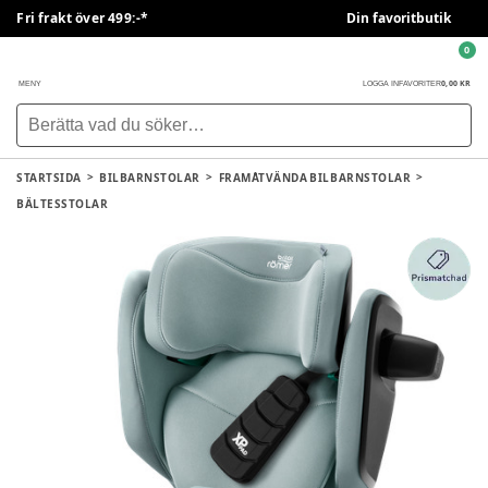
Fri frakt över 499:-*
Din favoritbutik
0
0,00 KR
MENY
LOGGA IN
FAVORITER
STARTSIDA
BILBARNSTOLAR
FRAMÅTVÄNDA BILBARNSTOLAR
BÄLTESSTOLAR