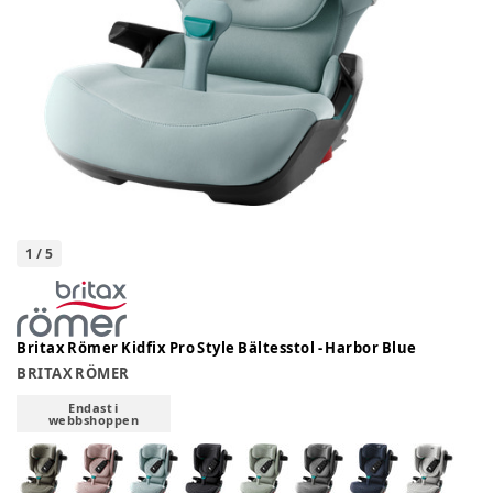
1
/
5
Britax Römer Kidfix Pro Style Bältesstol - Harbor Blue
BRITAX RÖMER
Endast i
webbshoppen