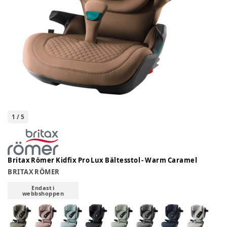
1
/
5
Britax Römer Kidfix Pro Lux Bältesstol - Warm Caramel
BRITAX RÖMER
Endast i
webbshoppen