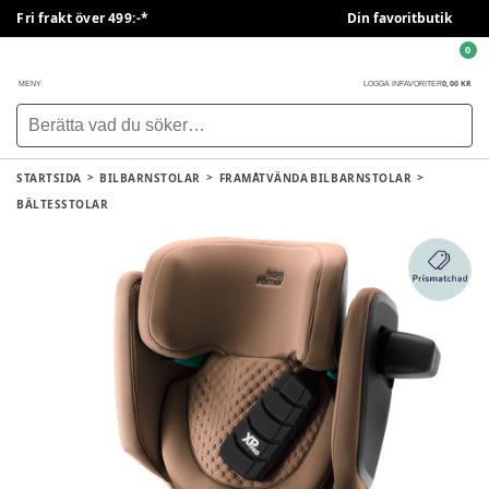
Fri frakt över 499:-*
Din favoritbutik
0
0,00 KR
MENY
LOGGA IN
FAVORITER
STARTSIDA
BILBARNSTOLAR
FRAMÅTVÄNDA BILBARNSTOLAR
BÄLTESSTOLAR