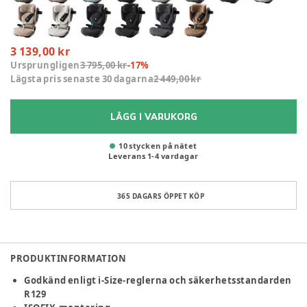
3 139,00 kr
Ursprungligen
3 795,00 kr
-
17
%
Lägsta pris senaste 30 dagarna
2 449,00 kr
LÄGG I VARUKORG
10 stycken på nätet
Leverans
1
-
4
vardagar
365 DAGARS ÖPPET KÖP
PRODUKTINFORMATION
Godkänd enligt i-Size-reglerna och säkerhetsstandarden
R129