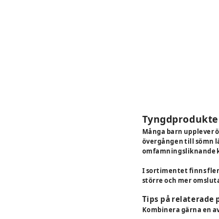
Tyngdprodukter
Många barn upplever ök
övergången till sömn l
omfamningsliknande kän
I sortimentet finns fle
större och mer omslut
Tips på relaterade 
Kombinera gärna en a