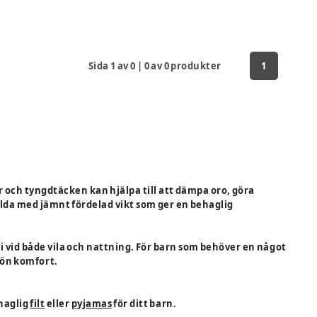
Sida
1
av
0
|
0
av
0
produkter
1
 och tyngdtäcken kan hjälpa till att dämpa oro, göra
lda med jämnt fördelad vikt som ger en behaglig
a i vid både vila och nattning. För barn som behöver en något
kön komfort.
haglig
filt
eller
pyjamas
för ditt barn.