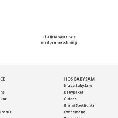
Få alltid bästa pris
med prismatchning
CE
HOS BABYSAM
Klubb BabySam
ans
Babypaket
lkor
Guides
Brand Spotlights
 retur
Evenemang