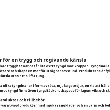
 för en trygg och rogivande känsla
ad trygghet när de får lite extra tyngd mot kroppen. Tyngdnallar
ättare och skapa en mer förutsägbar sovstund. Produkterna är fyl
sla utan att bli för tung.
ra olika tyngdnallar i form av söta, mjuka gosedjur, enkla att håll
ande tyngd finns även tyngdtäcken, skapade för lagom vikt och s
produkter och tillbehör
v våra tyngdprodukter med mjuka
sängkläder
och en varm och be