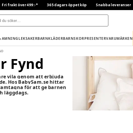
Fri frakt över 499:-*
365 dagars öppet köp
Snabba leveranser
& AMNING
LEKSAKER
BARNKLÄDER
BARNSKOR
PRESENTER
VARUMÄRKEN
ND
r Fynd
re vila genom att erbjuda
nde. Hos BabySam.se hittar
ramtagna för att ge barnen
ch läggdags.