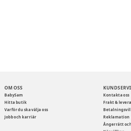
OM OSS
KUNDSERVI
BabySam
Kontakta oss
Hitta butik
Frakt & lever
Varför du ska välja oss
Betalningsvil
Jobb och karriär
Reklamation
Ångerrätt och