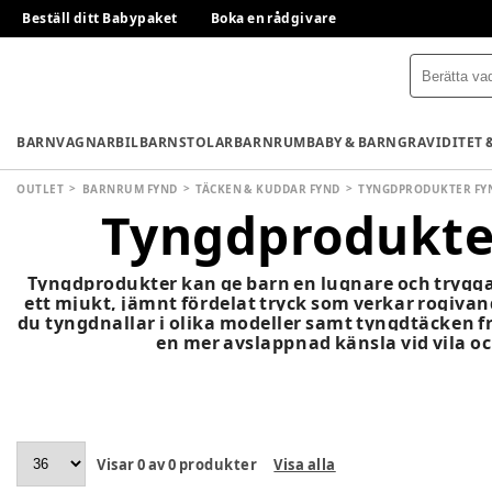
Beställ ditt Babypaket
Boka en rådgivare
BARNVAGNAR
BILBARNSTOLAR
BARNRUM
BABY & BARN
GRAVIDITET 
OUTLET
BARNRUM FYND
TÄCKEN & KUDDAR FYND
TYNGDPRODUKTER FY
Tyngdprodukte
Tyngdprodukter kan ge barn en lugnare och trygga
ett mjukt, jämnt fördelat tryck som verkar rogiva
du tyngdnallar i olika modeller samt tyngdtäcken f
en mer avslappnad känsla vid vila o
Visar
0
av
0
produkter
Visa alla