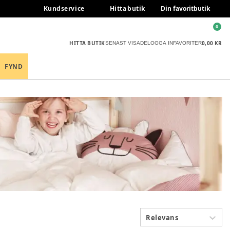
Kundservice
Hitta butik
Din favoritbutik
0
HITTA BUTIK
0,00 KR
SENAST VISADE
LOGGA IN
FAVORITER
FYND
Relevans