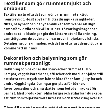
Textilier som gör rummet mjukt och
ombonat
Textilierna är ofta det som gör barnrummet riktigt
hemtrevligt. Hos BabySam hittar du mjuka sängkläder,
filtar, babynest och babyhanddukar som skapar en lugn
atmosfär vid vila och kvällsrutiner. Förvaringskorgar och
andra textila lösningar gör det lättare att hålla ordning,
samtidigt som de adderar en varm och inbjudande känsla.
Detaljerna gör skillnaden, och det är ofta just dem ditt barn
kommer att minnas.
Dekoration och belysning som gör
rummet personligt
Belysning och dekor är det som väcker rummet till liv.
Lampor, väggdekorationer, affischer och mobiler hjälper till
att sätta ett uttryck som känns äkta för er familj. Hyllor och
andra vägghängda lösningar ger plats för böcker,
favoritgosedjur och små skatter som betyder mycket för
barnet. Med produkter i olika färger och stilar kan du skapa
ett rum som följer barnets intressen och utveckling över tid.
Tips för att inreda ett trivsamt barnrum