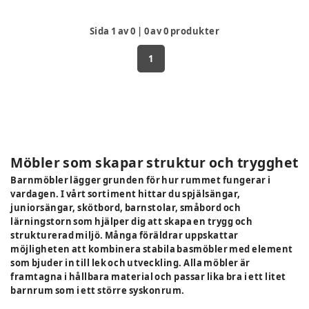
Sida
1
av
0
|
0
av
0
produkter
1
Möbler som skapar struktur och trygghet
Barnmöbler lägger grunden för hur rummet fungerar i
vardagen. I vårt sortiment hittar du spjälsängar,
juniorsängar, skötbord, barnstolar, småbord och
lärningstorn som hjälper dig att skapa en trygg och
strukturerad miljö. Många föräldrar uppskattar
möjligheten att kombinera stabila basmöbler med element
som bjuder in till lek och utveckling. Alla möbler är
framtagna i hållbara material och passar lika bra i ett litet
barnrum som i ett större syskonrum.