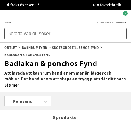
Fri frakt över 499:-*
Din favoritbutik
0
0,00 KR
MENY
LOGGA IN
FAVORITER
OUTLET
BARNRUM FYND
SKÖTBORDSTILLBEHÖR FYND
BADLAKAN & PONCHOS FYND
Badlakan & ponchos Fynd
Att inreda ett barnrum handlar om mer än färger och
möbler. Det handlar om att skapa en trygg plats där ditt barn
kan växa, leka, fantisera och känna sig hemma. Hos
Läs mer
BabySam hittar du allt från möbler och belysning till
praktiska textilier och inredningsdetaljer som gör
Relevans
barnkammaren ombonad, funktionell och helt anpassat för
ert barn.
0 produkter