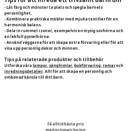
- Låt färg och mönster ta plats och spegla barnets
personlighet.
- Kombinera praktiska möbler med mjuka textilier för en
harmonisk balans.
- Dela in rummet i zoner, exempelvis en mysig sovhörna och
en lekfull pysselhörna.
- Använd väggarna för att skapa extra förvaring eller för att
visa upp personlig dekor och minnen.
Tips på relaterade produkter och tillbehör
Utforska våra
lampor
,
sänghimlar
,
bokförvaring
,
ramar
och
inredningsdetaljer
. Allt för att skapa en personlig och
ombonad känsla till ditt barn.
Få alltid bästa pris
med prismatchning