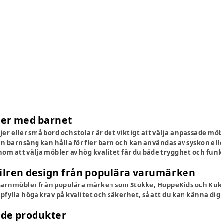
er med barnet
jer eller små bord och stolar är det viktigt att välja anpassade möb
 En barnsäng kan hålla för fler barn och kan användas av syskon el
nom att välja möbler av hög kvalitet får du både trygghet och funk
tilren design från populära varumärken
barnmöbler från populära märken som Stokke, HoppeKids och Kuk
ppfylla höga krav på kvalitet och säkerhet, så att du kan känna di
ade produkter