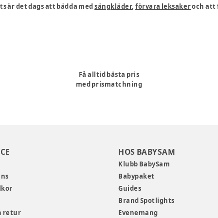
ts är det dags att bädda med
sängkläder
,
förvara leksaker
och att
Få alltid bästa pris
med prismatchning
CE
HOS BABYSAM
Klubb BabySam
ans
Babypaket
lkor
Guides
Brand Spotlights
 retur
Evenemang