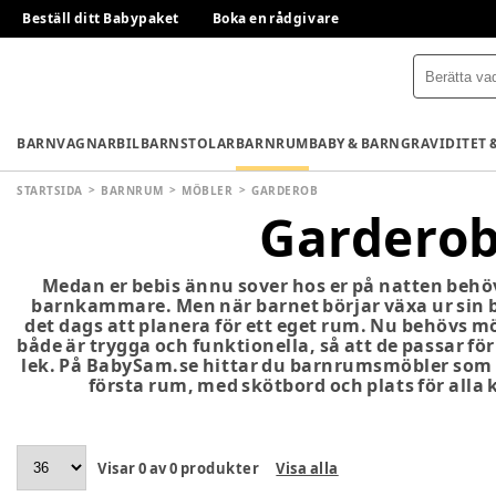
Beställ ditt Babypaket
Boka en rådgivare
BARNVAGNAR
BILBARNSTOLAR
BARNRUM
BABY & BARN
GRAVIDITET 
STARTSIDA
BARNRUM
MÖBLER
GARDEROB
Gardero
Medan er bebis ännu sover hos er på natten behöv
barnkammare. Men när barnet börjar växa ur sin b
det dags att planera för ett eget rum. Nu behövs 
både är trygga och funktionella, så att de passar f
lek. På BabySam.se hittar du barnrumsmöbler som p
första rum, med skötbord och plats för alla 
Visar
0
av
0
produkter
Visa alla