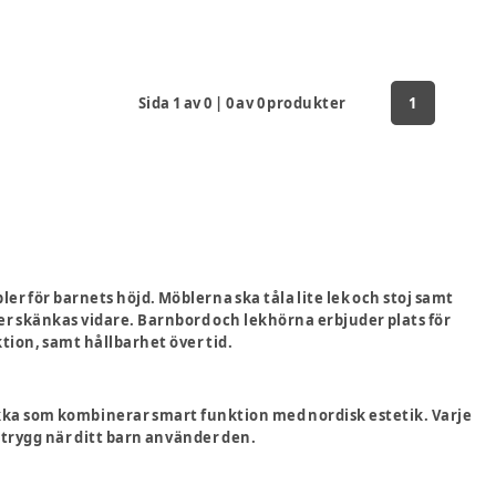
Sida
1
av
0
|
0
av
0
produkter
1
ler för barnets höjd. Möblerna ska tåla lite lek och stoj samt
ler skänkas vidare. Barnbord och lekhörna erbjuder plats för
tion, samt hållbarhet över tid.
ka som kombinerar smart funktion med nordisk estetik. Varje
g trygg när ditt barn använder den.