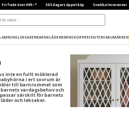
Fri frakt över 499:-*
365 dagars öppet köp
Snabba leveranser
& AMNING
LEKSAKER
BARNKLÄDER
BARNSKOR
PRESENTER
VARUMÄRKEN
b
s inte en fullt möblerad
aby­hörna i ert sovrum är
möbler till barnrummet som
ör barnets vardagsbehov och
assar särskilt för barnets
kläder och leksaker.