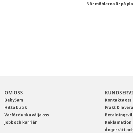
När möblerna är på pla
OM OSS
KUNDSERVI
BabySam
Kontakta oss
Hitta butik
Frakt & lever
Varför du ska välja oss
Betalningsvil
Jobb och karriär
Reklamation
Ångerrätt och