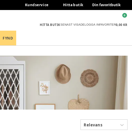
Kundservice
Hitta butik
Din favoritbutik
0
HITTA BUTIK
0,00 KR
SENAST VISADE
LOGGA IN
FAVORITER
FYND
Relevans