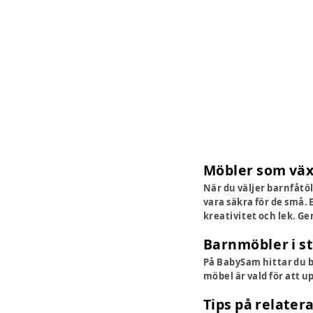
Möbler som väx
När du väljer barnfåtöl
vara säkra för de små.
kreativitet och lek. Ge
Barnmöbler i s
På BabySam hittar du 
möbel är vald för att u
Tips på relater