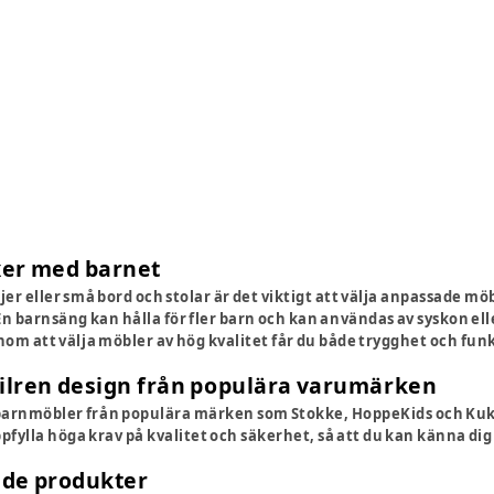
er med barnet
jer eller små bord och stolar är det viktigt att välja anpassade möb
 En barnsäng kan hålla för fler barn och kan användas av syskon el
nom att välja möbler av hög kvalitet får du både trygghet och funk
tilren design från populära varumärken
barnmöbler från populära märken som Stokke, HoppeKids och Kuk
ppfylla höga krav på kvalitet och säkerhet, så att du kan känna di
ade produkter