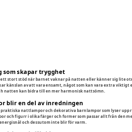
g som skapar trygghet
tt stort stöd när barnet vaknar på natten eller känner sig lite otr
kar känslan av att vara ensamt, något som kan vara extra viktigt
ch natten kan bidra till en mer harmonisk nattsömn.
 blir en del av inredningen
 praktiska nattlampor och dekorativa barnlampor som lyser upp r
r och figurr i olika färger och former som passar allt från den m
energisnål och dessutom inte blir för varm.