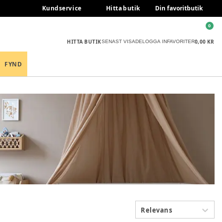
Kundservice
Hitta butik
Din favoritbutik
0
HITTA BUTIK
0,00 KR
SENAST VISADE
LOGGA IN
FAVORITER
FYND
Relevans