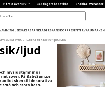
Fri frakt över 499:-*
365 dagars öppet köp
Snabba leveranser
& AMNING
LEKSAKER
BARNKLÄDER
BARNSKOR
PRESENTER
VARUMÄRKEN
ATTLAMPOR FYND
LAMPOR MED MUSIK/LJUD FYND
ik/ljud
och mysig stämning i
rnet sover. På BabySam.se
agligt sken till dekorativa
 små och stora barn.