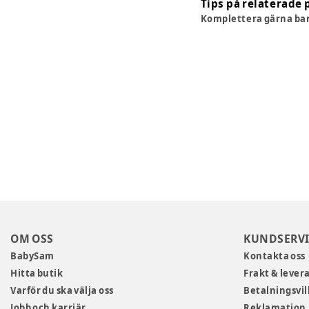
Tips på relaterade 
Komplettera gärna b
OM OSS
KUNDSERVI
BabySam
Kontakta oss
Hitta butik
Frakt & lever
Varför du ska välja oss
Betalningsvil
Jobb och karriär
Reklamation