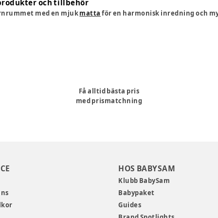
produkter och tillbehör
arnrummet med en mjuk
matta
för en harmonisk inredning och m
Få alltid bästa pris
med prismatchning
CE
HOS BABYSAM
Klubb BabySam
ans
Babypaket
lkor
Guides
Brand Spotlights