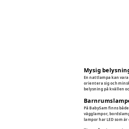
Mysig belysnin
En nattlampa kan vara e
orientera sig och mins
belysning på kvällen o
Barnrumslampor
På BabySam finns både
vägglampor, bordslampo
lampor har LED som är 