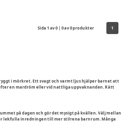
Sida
1
av
0
|
0
av
0
produkter
1
yggt i mörkret. Ett svagt och varmt ljus hjälper barnet att
 efter en mardröm eller vid nattliga uppvaknanden. Rätt
ummet på dagen och gör det mysigt på kvällen. Välj mellan
er lekfulla inredningen till mer stilrena barnrum. Många