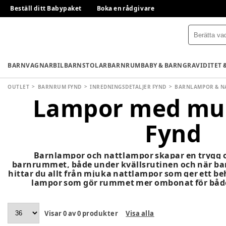
Beställ ditt Babypaket
Boka en rådgivare
BARNVAGNAR
BILBARNSTOLAR
BARNRUM
BABY & BARN
GRAVIDITET 
OUTLET
BARNRUM FYND
INREDNINGSDETALJER FYND
BARNLAMPOR & N
Lampor med mus
Fynd
Barnlampor och nattlampor skapar en trygg 
barnrummet, både under kvällsrutinen och när ba
hittar du allt från mjuka nattlampor som ger ett beh
lampor som gör rummet mer ombonat för både
Visar
0
av
0
produkter
Visa alla