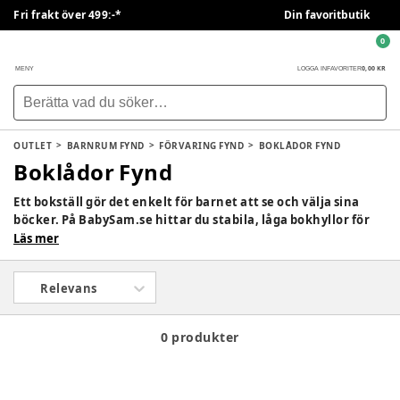
Fri frakt över 499:-*
Din favoritbutik
0
0,00 KR
MENY
LOGGA IN
FAVORITER
OUTLET
BARNRUM FYND
FÖRVARING FYND
BOKLÅDOR FYND
Boklådor Fynd
Ett bokställ gör det enkelt för barnet att se och välja sina
böcker. På BabySam.se hittar du stabila, låga bokhyllor för
barn i anpassad höjd, med barnvänliga mönster. Perfekt i
Läs mer
barnrummet eller vardagsrummet för självständig eller
gemensam läsning.
Relevans
0 produkter