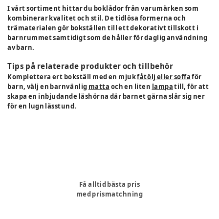
I vårt sortiment hittar du boklådor från varumärken som
kombinerar kvalitet och stil. De tidlösa formerna och
trämaterialen gör bokställen till ett dekorativt tillskott i
barnrummet samtidigt som de håller för daglig användning
av barn.
Tips på relaterade produkter och tillbehör
Komplettera ert bokställ med en mjuk
fåtölj eller soffa
för
barn, välj en barnvänlig
matta
och en liten
lampa
till, för att
skapa en inbjudande läshörna där barnet gärna slår sig ner
för en lugn lässtund.
Få alltid bästa pris
med prismatchning