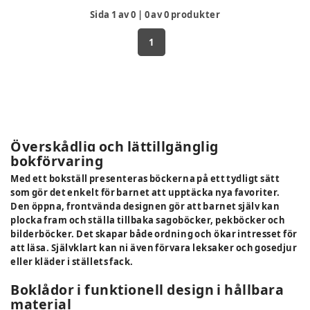
Sida
1
av
0
|
0
av
0
produkter
1
Överskådlig och lättillgänglig
bokförvaring
Med ett bokställ presenteras böckerna på ett tydligt sätt
som gör det enkelt för barnet att upptäcka nya favoriter.
Den öppna, frontvända designen gör att barnet själv kan
plocka fram och ställa tillbaka sagoböcker, pekböcker och
bilderböcker. Det skapar både ordning och ökar intresset för
att läsa. Självklart kan ni även förvara leksaker och gosedjur
eller kläder i ställets fack.
Boklådor i funktionell design i hållbara
material