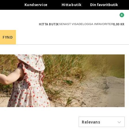
Kundservice
Hitta butik
Din favoritbutik
0
HITTA BUTIK
0,00 KR
SENAST VISADE
LOGGA IN
FAVORITER
FYND
Relevans