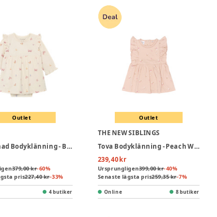
Outlet
Outlet
THE NEW SIBLINGS
Långärmad Bodyklänning - Bleached Mauve
Tova Bodyklänning - Peach Whip AOP
239,40 kr
igen
379,00 kr
-
60
%
Ursprungligen
399,00 kr
-
40
%
gsta pris
227,40 kr
-
33
%
Senaste lägsta pris
259,35 kr
-
7
%
4 butiker
Online
8 butiker