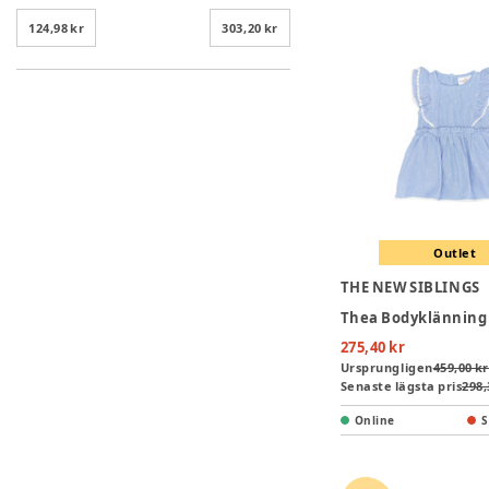
124,98 kr
303,20 kr
Outlet
THE NEW SIBLINGS
275,40 kr
Ursprungligen
459,00 kr
Senaste lägsta pris
298,
Online
S