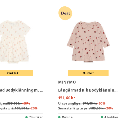
Outlet
Outlet
O
MINYMO
Kortärmad Bodyklänning m. Tryck - Vanilla Ice
Långärmad Rib Bodyklänning m. Tryck - Peach Whip
151,60 kr
igen
339,00 kr
-
60
%
Ursprungligen
379,00 kr
-
60
%
gsta pris
169,50 kr
-
20
%
Senaste lägsta pris
189,50 kr
-
20
%
7 butiker
Online
4 butiker