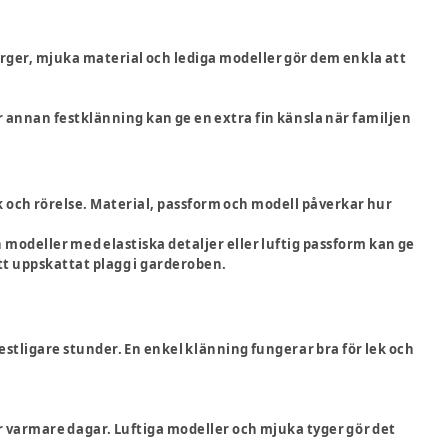
ärger, mjuka material och lediga modeller gör dem enkla att
 annan festklänning kan ge en extra fin känsla när familjen
k och rörelse. Material, passform och modell påverkar hur
odeller med elastiska detaljer eller luftig passform kan ge
tt uppskattat plagg i garderoben.
festligare stunder. En enkel klänning fungerar bra för lek och
r varmare dagar. Luftiga modeller och mjuka tyger gör det