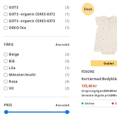
GOTS
(
3
)
GOTS - organic CERES-0372
(
1
)
GOTS - organic CERES-0373
(
1
)
OEKO-Tex
(
1
)
FÄRG
Återställ
Beige
(
2
)
Blå
(
3
)
Outlet
Lila
(
1
)
FIXONI
Mönster/multi
(
1
)
Rosa
(
4
)
135,60 kr
Vit
(
2
)
Ursprungligen
339,00 kr
Senaste lägsta pris
203,
Online
S
PRIS
Återställ