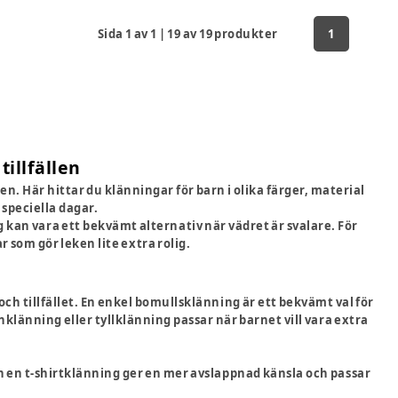
Sida
1
av
1
|
19
av
19
produkter
1
tillfällen
en. Här hittar du klänningar för barn i olika färger, material
 speciella dagar.
n vara ett bekvämt alternativ när vädret är svalare. För
r som gör leken lite extra rolig.
ch tillfället. En enkel bomullsklänning är ett bekvämt val för
nklänning eller tyllklänning passar när barnet vill vara extra
n en t-shirtklänning ger en mer avslappnad känsla och passar