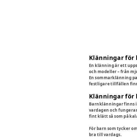
Klänningar för b
En klänning är ett upps
och modeller – från mju
En sommarklänning pas
festligare tillfällen f
Klänningar för b
Barnklänningar finns i
vardagen och fungerar b
fint klätt så som på kal
För barn som tycker om
bra till vardags.