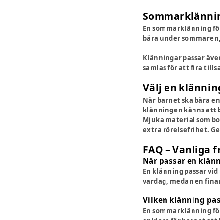
Sommarklänninga
En sommarklänning för 
bära under sommaren, 
Klänningar passar även
samlas för att fira til
Välj en klännin
När barnet ska bära en
klänningen känns att 
Mjuka material som bom
extra rörelsefrihet. G
FAQ – Vanliga f
När passar en klänn
En klänning passar vid 
vardag, medan en finare
Vilken klänning pa
En sommarklänning för 