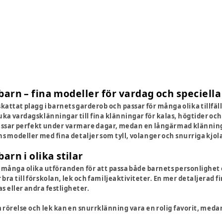
arn – fina modeller för vardag och speciella 
kattat plagg i barnets garderob och passar för många olika tillfäll
ka vardagsklänningar till fina klänningar för kalas, högtider och
sar perfekt under varmare dagar, medan en långärmad klänning ka
inns modeller med fina detaljer som tyll, volanger och snurriga kjola
arn i olika stilar
 många olika utföranden för att passa både barnets personlighet o
ra till förskolan, lek och familjeaktiviteter. En mer detaljerad fi
as eller andra festligheter.
 rörelse och lek kan en snurrklänning vara en rolig favorit, meda