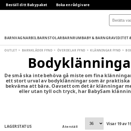
Beställ ditt Babypaket
Boka en rådgivare
BARNVAGNAR
BILBARNSTOLAR
BARNRUM
BABY & BARN
GRAVIDITET 
OUTLET
BARNKLÄDER FYND
ÖVERDELAR FYND
KLÄNNINGAR FYND
BO
Bodyklänninga
De små ska inte behöva gå miste om fina klänningar
ett stort urval av bodyklänningar som är praktiska
bekväma att bära. Oavsett om det är klänningar me
eller utan tyll och tryck, har BabySam klänninga
Visar
19
av
1
LAGERSTATUS
Återställ