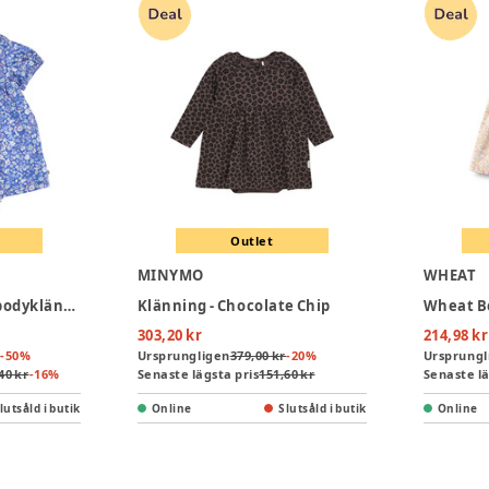
Outlet
MINYMO
WHEAT
Primrose Blommig bodyklänning - Azure blue/ Nectar/ Tofu
Klänning - Chocolate Chip
303,20 kr
214,98 kr
-
50
%
Ursprungligen
379,00 kr
-
20
%
Ursprungl
40 kr
-
16
%
Senaste lägsta pris
151,60 kr
Senaste lä
lutsåld i butik
Online
Slutsåld i butik
Online