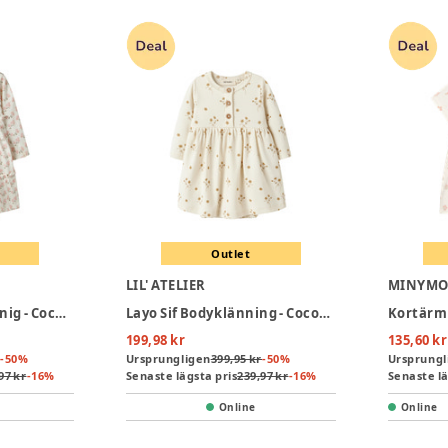
Outlet
LIL' ATELIER
MINYM
Gago Sum Bodyklännig - Coconut Milk
Layo Sif Bodyklänning - Coconut Milk
199,98 kr
135,60 kr
-
50
%
Ursprungligen
399,95 kr
-
50
%
Ursprungl
97 kr
-
16
%
Senaste lägsta pris
239,97 kr
-
16
%
Senaste lä
Online
Online