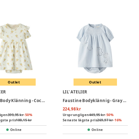
Outlet
Outlet
IER
LIL' ATELIER
Gayo Sin Body Klänning - Coconut Milk
Faustine Bodyklännig - Gray Dawn
224,98 kr
igen
399,95 kr
-
50
%
Ursprungligen
449,95 kr
-
50
%
gsta pris
100,15 kr
Senaste lägsta pris
269,97 kr
-
16
%
Online
Online