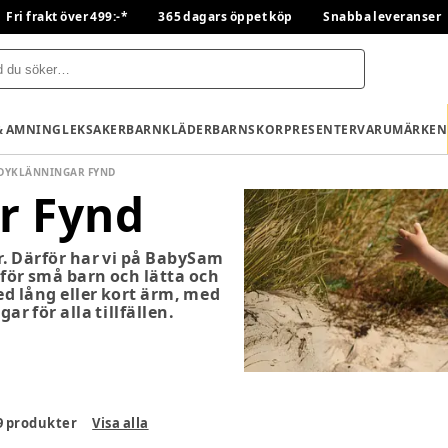
Fri frakt över 499:-*
365 dagars öppet köp
Snabba leveranser
& AMNING
LEKSAKER
BARNKLÄDER
BARNSKOR
PRESENTER
VARUMÄRKEN
DYKLÄNNINGAR FYND
r Fynd
. Därför har vi på BabySam
 för små barn och lätta och
d lång eller kort ärm, med
r för alla tillfällen.
9
produkter
Visa alla