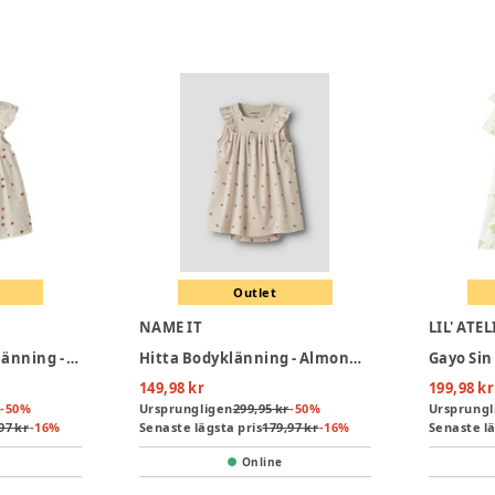
Outlet
NAME IT
LIL' ATEL
Name It Jelly Bodyklänning - Peyote Melange
Hitta Bodyklänning - Almond milk
149,98 kr
199,98 kr
-
50
%
Ursprungligen
299,95 kr
-
50
%
Ursprungl
97 kr
-
16
%
Senaste lägsta pris
179,97 kr
-
16
%
Senaste lä
Online