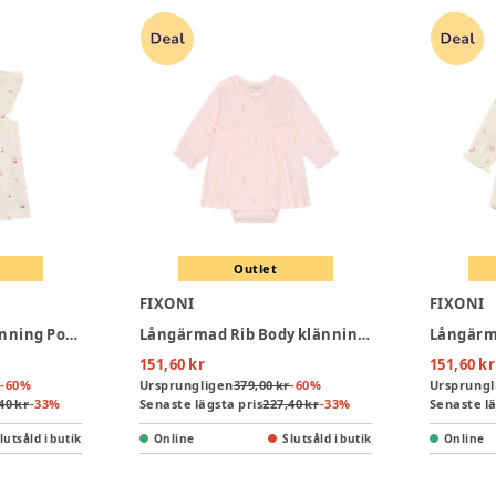
Outlet
FIXONI
FIXONI
Kortärmad Bodyklänning Pointelle - Eggnog
Långärmad Rib Body klänning - Potpourri
151,60 kr
151,60 kr
-
60
%
Ursprungligen
379,00 kr
-
60
%
Ursprungl
40 kr
-
33
%
Senaste lägsta pris
227,40 kr
-
33
%
Senaste lä
lutsåld i butik
Online
Slutsåld i butik
Online