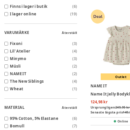
Finns i lager i butik
(
6
)
I lager online
(
19
)
VARUMÄRKE
Återställ
Fixoni
(
3
)
Lil' Atelier
(
4
)
Minymo
(
3
)
Müsli
(
2
)
NAME IT
(
2
)
Outlet
The New Siblings
(
4
)
NAME IT
Wheat
(
1
)
124,98 kr
MATERIAL
Ursprungligen
249,95 kr
Återställ
Senaste lägsta pris
149,
95% Cotton, 5% Elastane
(
6
)
Online
Bomull
(
7
)