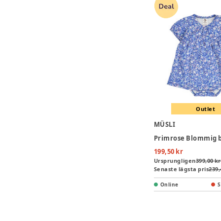
Outlet
MÜSLI
199,50 kr
Ursprungligen
399,00 kr
Senaste lägsta pris
239,
Online
S