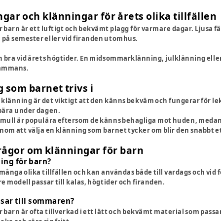
r och klänningar för årets olika tillfällen
barn är ett luftigt och bekvämt plagg för varmare dagar. Ljusa f
på semester eller vid firanden utomhus.
 bra vid årets högtider. En midsommarklänning, julklänning eller
lsammans.
g som barnet trivs i
 klänning är det viktigt att den känns bekväm och fungerar för le
bära under dagen.
ull är populära eftersom de känns behagliga mot huden, medan m
enom att välja en klänning som barnet tycker om blir den snabbt e
rågor om klänningar för barn
ing för barn?
många olika tillfällen och kan användas både till vardags och vid 
 modell passar till kalas, högtider och firanden.
ssar till sommaren?
barn är ofta tillverkad i ett lätt och bekvämt material som passa