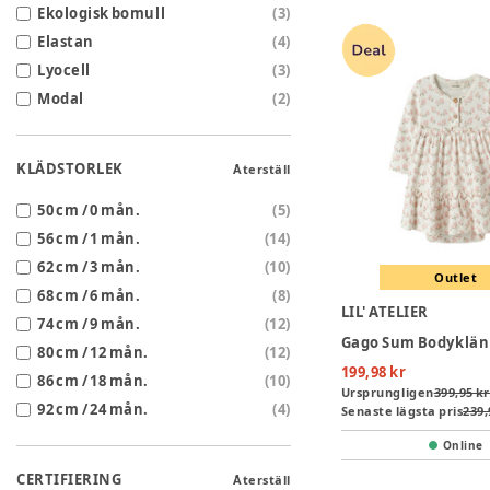
Ekologisk bomull
(
3
)
Elastan
(
4
)
Lyocell
(
3
)
Modal
(
2
)
KLÄDSTORLEK
Återställ
50 cm / 0 mån.
(
5
)
56 cm / 1 mån.
(
14
)
62 cm / 3 mån.
(
10
)
Outlet
68 cm / 6 mån.
(
8
)
LIL' ATELIER
74 cm / 9 mån.
(
12
)
80 cm / 12 mån.
(
12
)
199,98 kr
86 cm / 18 mån.
(
10
)
Ursprungligen
399,95 kr
92 cm / 24 mån.
(
4
)
Senaste lägsta pris
239,
Online
CERTIFIERING
Återställ