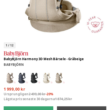
1
/
12
BabyBjörn Harmony 3D Mesh Bärsele - Gråbeige
BABYBJÖRN
1 999,00 kr
Ursprungligen
2 499,00 kr
-
20
%
Lägsta pris senaste 30 dagarna
1 874,25 kr