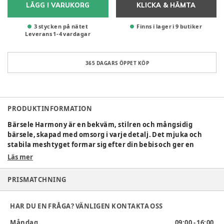
LÄGG I VARUKORG
KLICKA & HÄMTA
3 stycken på nätet
Finns i lager i 9 butiker
Leverans
1
-
4
vardagar
365 DAGARS ÖPPET KÖP
PRODUKTINFORMATION
Bärsele Harmony är en bekväm, stilren och mångsidig
bärsele, skapad med omsorg i varje detalj. Det mjuka och
stabila meshtyget formar sig efter din bebis och ger en
känsla av närhet. Detaljerna närmast barnets huvud och
Läs mer
ansikte är i mjuk jersey. Den breda sittytan gör att ditt barn
sitter med benen brett isär och rumpan i en djup, naturlig
PRISMATCHNING
position. Det justerbara huvudstödet ger ett bra stöd till
huvud och nacke. För att du som bär ska kunna göra det så
bekvämt som möjligt är Bärsele Harmony designad med
HAR DU EN FRÅGA? VÄNLIGEN KONTAKTA OSS
midjebälte, vadderat ryggstöd och vadderade axelband. Alla
Måndag
09:00 - 16:00