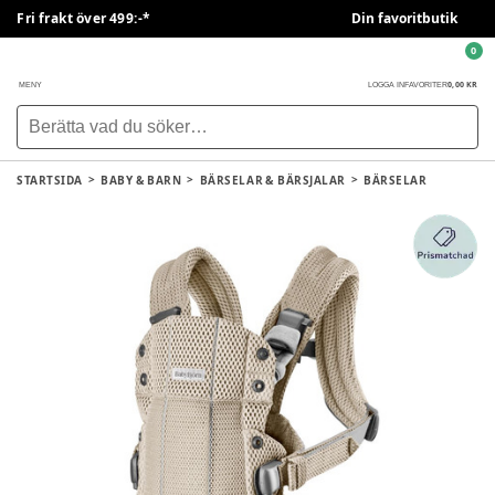
Fri frakt över 499:-*
Din favoritbutik
0
0,00 KR
MENY
LOGGA IN
FAVORITER
STARTSIDA
BABY & BARN
BÄRSELAR & BÄRSJALAR
BÄRSELAR