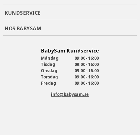
Förlängd garanti i upp till 10 år! Läs mer på
Babybjörn.se
KUNDSERVICE
Produktionsland
:
Tyrkiet
Typ
:
Bärsele
HOS BABYSAM
Artikelnummer:
378246
BabySam Kundservice
Måndag
09:00 - 16:00
Tisdag
09:00 - 16:00
Onsdag
09:00 - 16:00
Torsdag
09:00 - 16:00
Fredag
09:00 - 16:00
info@babysam.se