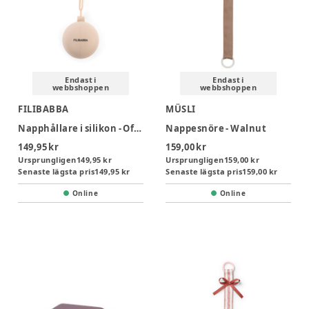
Endast i
Endast i
webbshoppen
webbshoppen
FILIBABBA
MÜSLI
Napphållare i silikon - Offwhite
Nappesnöre - Walnut
149,95 kr
159,00 kr
Ursprungligen
149,95 kr
Ursprungligen
159,00 kr
Senaste lägsta pris
149,95 kr
Senaste lägsta pris
159,00 kr
Online
Online