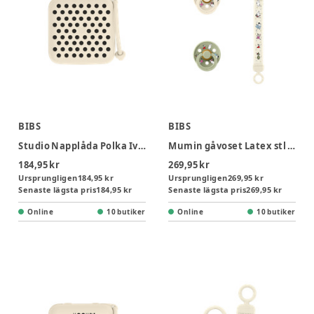
BIBS
BIBS
Studio Napplåda Polka Ivory Black
Mumin gåvoset Latex stl 2 - Ivory/Sage
184,95 kr
269,95 kr
Ursprungligen
184,95 kr
Ursprungligen
269,95 kr
Senaste lägsta pris
184,95 kr
Senaste lägsta pris
269,95 kr
Online
10 butiker
Online
10 butiker