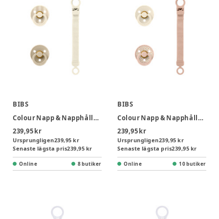
BIBS
BIBS
Colour Napp & Napphållare gåvoset Latex stl 1 - Ivory
Colour Napp & Napphållare gåvoset Latex stl 1 - Blush
239,95 kr
239,95 kr
Ursprungligen
239,95 kr
Ursprungligen
239,95 kr
Senaste lägsta pris
239,95 kr
Senaste lägsta pris
239,95 kr
Online
8 butiker
Online
10 butiker