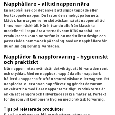
Napphållare – alltid nappen nära
En napphållare gör det enkelt att slippa tappade eller
borttappade nappar. Du fäster den smidigt på barnets
kläder, barnvagnen eller skötväskan, så att nappen alltid
finns inom räckhåll. Här hittar du allt från klassiska
modeller till populära alternativ som BIBS napphållare.
Produkterna kombinerar funktion med stilren design och
passar både hemma och på språng. Med en napphållare får
du en smidig lösning i vardagen.
Napplådor & nappförvaring – hygieniskt
och praktiskt
När nappen inte används är det viktigt att förvara den rent
och skyddat. Med en nappbox, napplåda eller nappburk
håller du napparna fria från smuts i väskan eller vagnen. Ett
nappfodral eller annan nappförvaring gör det dessutom
enkelt att ha med flera nappar samtidigt. Produkterna är
enkla att rengöra och tillverkade i säkra material. Perfekt
för dig som vill kombinera hygien med praktisk förvaring.
Tips på relaterade produkter
Kika även på
nappar
,
blöjor och våtservetter
, och