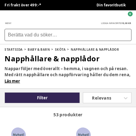
Fri frakt över 499:-*
Din favoritbutik
0
0,00 KR
MENY
LOGGA IN
FAVORITER
STARTSIDA
BABY & BARN
SKÖTA
NAPPHÅLLARE & NAPPLÅDOR
Napphållare & napplådor
Nappar följer med överallt – hemma, i vagnen och på resan.
Med rätt napphållare och nappförvaring håller du dem rena,
lättillgängliga och alltid nära till hands. I denna kategori
Läs mer
hittar du allt från smidiga napphållare till praktiska
napplådor och nappboxar. Perfekta lösningar för en enklare
Filter
Relevans
och mer organiserad vardag.
53 produkter