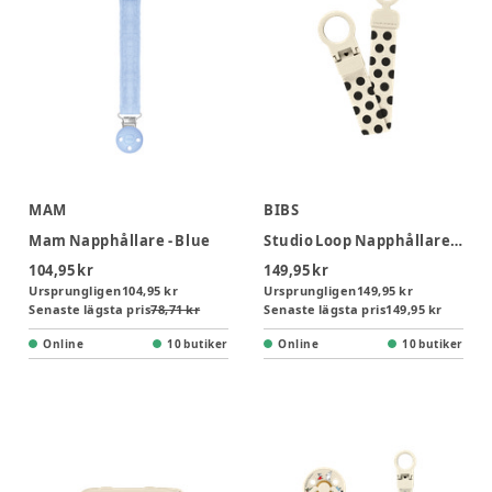
MAM
BIBS
Mam Napphållare - Blue
Studio Loop Napphållare Ivory Black
104,95 kr
149,95 kr
Ursprungligen
104,95 kr
Ursprungligen
149,95 kr
Senaste lägsta pris
78,71 kr
Senaste lägsta pris
149,95 kr
Online
10 butiker
Online
10 butiker