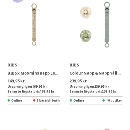
BIBS
BIBS
BIBS x Moomins napp Loop Napphållare - Vanilla
Colour Napp & Napphållare gåvoset Latex stl 1 - Sage
169,95 kr
239,95 kr
Ursprungligen
169,95 kr
Ursprungligen
239,95 kr
Senaste lägsta pris
169,95 kr
Senaste lägsta pris
239,95 kr
Online
Slutsåld i butik
Online
10 butiker