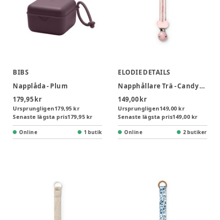
BIBS
ELODIE DETAILS
Napplåda - Plum
Napphållare Trä - Candy Stripes
179,95 kr
149,00 kr
Ursprungligen
179,95 kr
Ursprungligen
149,00 kr
Senaste lägsta pris
179,95 kr
Senaste lägsta pris
149,00 kr
Online
1 butik
Online
2 butiker