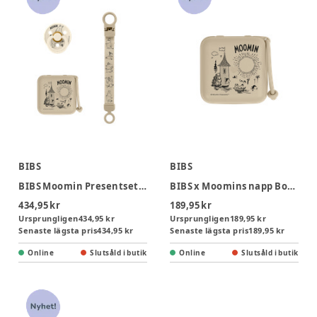
BIBS
BIBS
BIBS Moomin Presentset Soothe&Go Lat Str 2 - Vanilla
BIBS x Moomins napp Box Vanilla
434,95 kr
189,95 kr
Ursprungligen
434,95 kr
Ursprungligen
189,95 kr
Senaste lägsta pris
434,95 kr
Senaste lägsta pris
189,95 kr
Online
Slutsåld i butik
Online
Slutsåld i butik