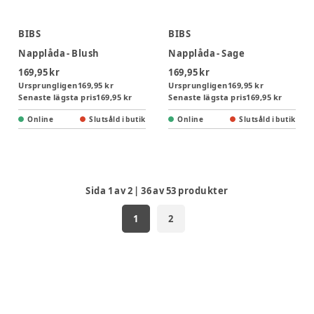
BIBS
BIBS
Napplåda - Blush
Napplåda - Sage
169,95 kr
169,95 kr
Ursprungligen
169,95 kr
Ursprungligen
169,95 kr
Senaste lägsta pris
169,95 kr
Senaste lägsta pris
169,95 kr
Online
Slutsåld i butik
Online
Slutsåld i butik
Sida
1
av
2
|
36
av
53
produkter
1
2